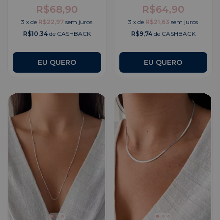
R$68,90
R$64,90
3
x
de
R$22,97
sem juros
3
x
de
R$21,63
sem juros
R$10,34
de CASHBACK
R$9,74
de CASHBACK