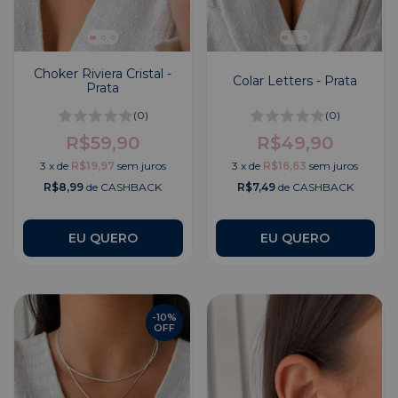
Choker Riviera Cristal -
Colar Letters - Prata
Prata
(0)
(0)
R$59,90
R$49,90
3
x
de
R$19,97
sem juros
3
x
de
R$16,63
sem juros
R$8,99
de CASHBACK
R$7,49
de CASHBACK
EU QUERO
-
10
%
OFF