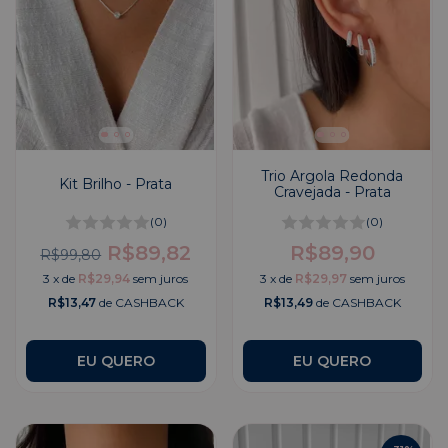
Trio Argola Redonda
Kit Brilho - Prata
Cravejada - Prata
(0)
(0)
R$89,82
R$89,90
R$99,80
3
x
de
R$29,94
sem juros
3
x
de
R$29,97
sem juros
R$13,47
de CASHBACK
R$13,49
de CASHBACK
EU QUERO