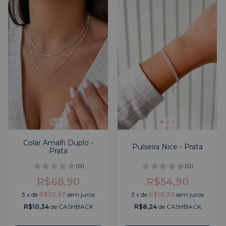
Colar Amalfi Duplo -
Pulseira Nice - Prata
Prata
(0)
(0)
R$68,90
R$54,90
3
x
de
R$22,97
sem juros
3
x
de
R$18,30
sem juros
R$10,34
de CASHBACK
R$8,24
de CASHBACK