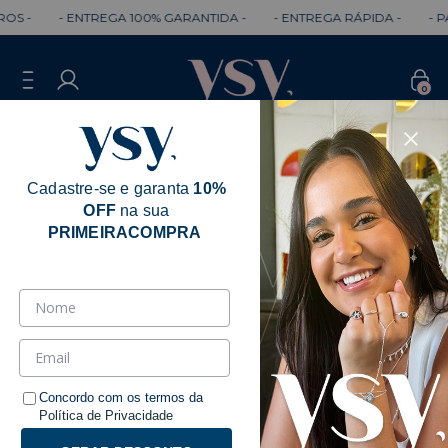
NTREGA 100% GARANTIDA -
- ENTREGA RÁPIDA -
- PARCELE em 3x
0
Cadastre-se e garanta
10%
OFF
na sua
PRIMEIRACOMPRA
Influencers
Ordenar
Filtrar
Concordo com os termos da
Política de Privacidade