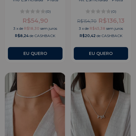
(0)
(0)
R$54,90
R$136,13
R$154,70
3
x
de
R$18,30
sem juros
3
x
de
R$45,38
sem juros
R$8,24
de CASHBACK
R$20,42
de CASHBACK
EU QUERO