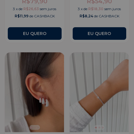
R$79,90
R$54,90
3
x
de
R$26,63
sem juros
3
x
de
R$18,30
sem juros
R$11,99
de CASHBACK
R$8,24
de CASHBACK
EU QUERO