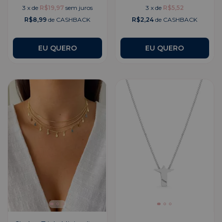
3
x
de
R$19,97
sem juros
3
x
de
R$5,52
R$8,99
de CASHBACK
R$2,24
de CASHBACK
EU QUERO