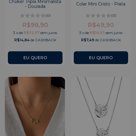
Choker Tripla Minimalista
Colar Mini Cristo - Prata
- Dourada
(0)
(0)
R$98,90
R$49,90
3
x
de
R$32,97
sem juros
3
x
de
R$16,63
sem juros
R$14,84
de CASHBACK
R$7,49
de CASHBACK