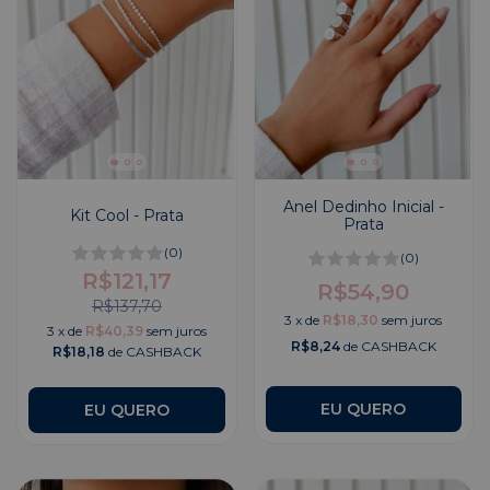
Anel Dedinho Inicial -
Kit Cool - Prata
Prata
(0)
(0)
R$121,17
R$54,90
R$137,70
3
x
de
R$18,30
sem juros
3
x
de
R$40,39
sem juros
R$8,24
de CASHBACK
R$18,18
de CASHBACK
EU QUERO
EU QUERO