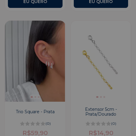
Extensor 5cm -
Trio Square - Prata
Prata/Dourado
(0)
(0)
R$59,90
R$14,90