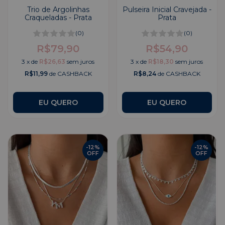
Trio de Argolinhas
Pulseira Inicial Cravejada -
Craqueladas - Prata
Prata
(0)
(0)
R$79,90
R$54,90
3
x
de
R$26,63
sem juros
3
x
de
R$18,30
sem juros
R$11,99
de CASHBACK
R$8,24
de CASHBACK
EU QUERO
-
12
%
-
12
%
OFF
OFF