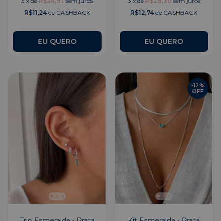
3
x
de
R$24,97
sem juros
3
x
de
R$28,30
sem juros
R$11,24
de CASHBACK
R$12,74
de CASHBACK
EU QUERO
EU QUERO
-
12
%
OFF
Trio Esmeralda - Prata
Kit Esmeralda - Prata