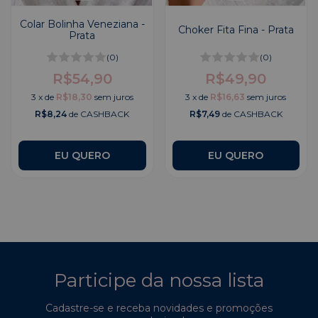
Colar Bolinha Veneziana -
Choker Fita Fina - Prata
Prata
(0)
(0)
R$54,90
R$49,90
3
x
de
R$18,30
sem juros
3
x
de
R$16,63
sem juros
R$8,24
de CASHBACK
R$7,49
de CASHBACK
Participe da nossa lista
Cadastre-se e receba novidades e promoções