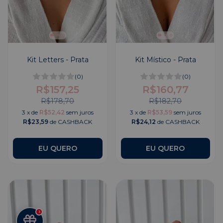
Kit Letters - Prata
Kit Místico - Prata
(0)
(0)
R$157,25
R$160,77
R$178,70
R$182,70
3
x
de
R$52,42
sem juros
3
x
de
R$53,59
sem juros
R$23,59
de CASHBACK
R$24,12
de CASHBACK
EU QUERO
EU QUERO
3