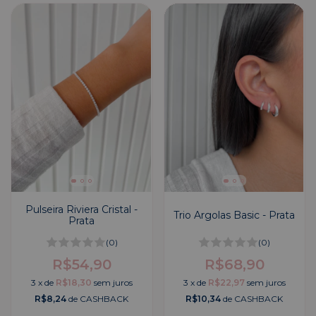
Pulseira Riviera Cristal -
Trio Argolas Basic - Prata
Prata
(0)
(0)
R$54,90
R$68,90
3
x
de
R$18,30
sem juros
3
x
de
R$22,97
sem juros
R$8,24
de CASHBACK
R$10,34
de CASHBACK