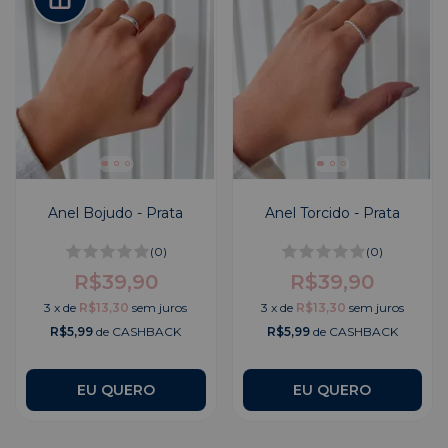
Anel Bojudo - Prata
Anel Torcido - Prata
(0)
(0)
R$39,90
R$39,90
3
x
de
R$13,30
sem juros
3
x
de
R$13,30
sem juros
R$5,99
de CASHBACK
R$5,99
de CASHBACK
EU QUERO
EU QUERO