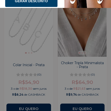
GERAR DESCONTO
Choker Tripla Minimalista
Colar Inicial - Prata
- Prata
(0)
(0)
R$54,90
R$64,90
3
x
de
R$18,30
sem juros
3
x
de
R$21,63
sem juros
R$8,24
de CASHBACK
R$9,74
de CASHBACK
EU QUERO