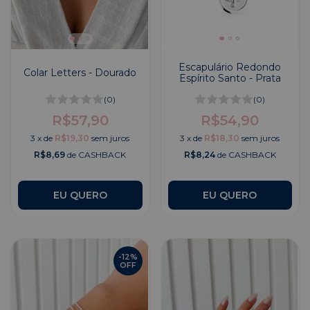
Escapulário Redondo
Colar Letters - Dourado
Espírito Santo - Prata
(0)
(0)
R$57,90
R$54,90
3
x
de
R$19,30
sem juros
3
x
de
R$18,30
sem juros
R$8,69
de CASHBACK
R$8,24
de CASHBACK
EU QUERO
-
12
%
OFF