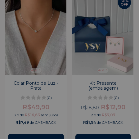
-
31
%
OFF
Colar Ponto de Luz -
Kit Presente
Prata
(embalagem)
(0)
(0)
R$49,90
R$12,90
R$18,80
3
x
de
R$16,63
sem juros
2
x
de
R$7,07
R$7,49
de CASHBACK
R$1,94
de CASHBACK