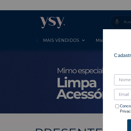
- ENTREGA
MAIS VENDIDOS
Mixes Prontos
Cadastr
Conco
Privac