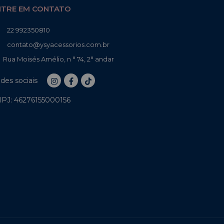
NTRE EM CONTATO
22 992350810
contato@ysyacessorios.com.br
Rua Moisés Amélio, n ° 74, 2° andar
des sociais
PJ: 46276155000156