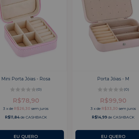
Mini Porta Jóias - Rosa
Porta Jóias - M
(0)
(0)
R$78,90
R$99,90
3
x
de
R$26,30
sem juros
3
x
de
R$33,30
sem juros
R$11,84
de CASHBACK
R$14,99
de CASHBACK