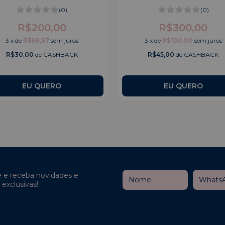
(0)
(0)
R$200,00
R$300,00
3
x
de
R$66,67
sem juros
3
x
de
R$100,00
sem juros
R$30,00
de CASHBACK
R$45,00
de CASHBACK
e e receba novidades e
exclusivas!