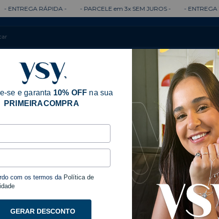
 RÁPIDA -
- PARCELE em 3x SEM JUROS -
- ENTREGA 100% GARAN
Colares
Brincos
Anéis
Pulseiras
e-se e garanta
10% OFF
na sua
PRIMEIRACOMPRA
rdo com os termos da
Política de
idade
GERAR DESCONTO