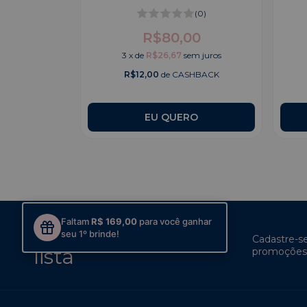
(0)
R$80,00
3
x
de
R$26,67
sem juros
R$12,00
de CASHBACK
Faltam
R$ 169,00
para você ganhar
Participe da nossa
seu 1º brinde!
Cadastre-s
lista
promoções 