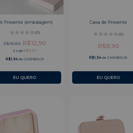
it Presente (embalagem)
Caixa de Presente
(0)
(0)
R$12,90
R$18,80
R$8,90
2
x
de
R$7,07
R$1,34
de CASHBACK
R$1,94
de CASHBACK