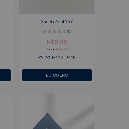
Sacola Azul YSY
(0)
R$9,90
2
x
de
R$5,43
R$1,49
de CASHBACK