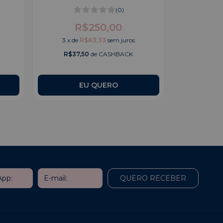
(0)
R$250,00
3
x
de
R$83,33
sem juros
R$37,50
de CASHBACK