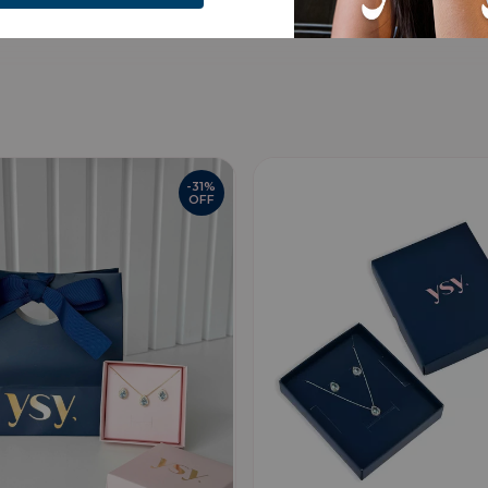
-
31
%
OFF