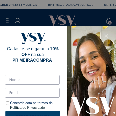
LE em 3x SEM JUROS -
- ENTREGA 100% GARANTIDA -
- ENTREGA 
0
Cadastre-se e garanta
10%
OFF
na sua
PRIMEIRACOMPRA
Lais Stahl
Ordenar
Filtrar
Concordo com os termos da
Política de Privacidade