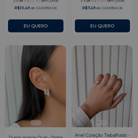
3
x
de
R$23,30
sem juros
3
x
de
R$16,63
sem juros
R$10,49
de CASHBACK
R$7,49
de CASHBACK
Anel Coração Trabalhado -
Dupla Argola Oval - Prata