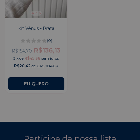
Kit Vênus - Prata
(0)
R$136,13
R$154,70
3
x
de
R$45,38
sem juros
R$20,42
de CASHBACK
Participe da nossa lista