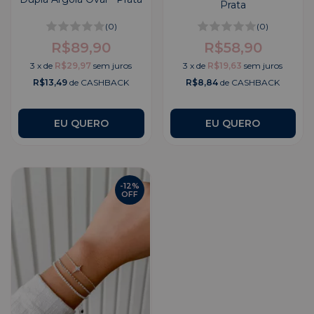
Prata
(0)
(0)
R$89,90
R$58,90
3
x
de
R$29,97
sem juros
3
x
de
R$19,63
sem juros
R$13,49
de CASHBACK
R$8,84
de CASHBACK
EU QUERO
-
12
%
OFF