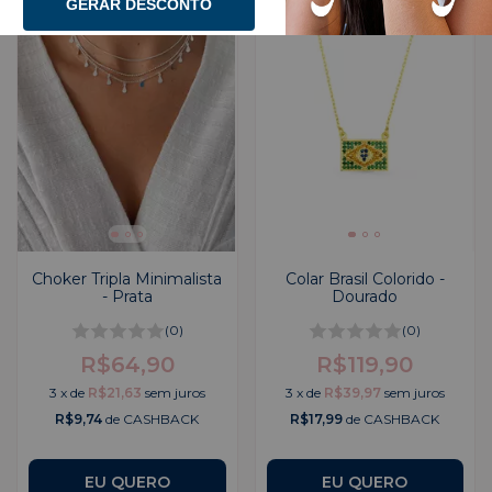
GERAR DESCONTO
Choker Tripla Minimalista
Colar Brasil Colorido -
- Prata
Dourado
(0)
(0)
R$64,90
R$119,90
3
x
de
R$21,63
sem juros
3
x
de
R$39,97
sem juros
R$9,74
de CASHBACK
R$17,99
de CASHBACK