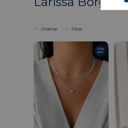
Larissa Borges
Ordenar
Filtrar
-
10
%
OFF