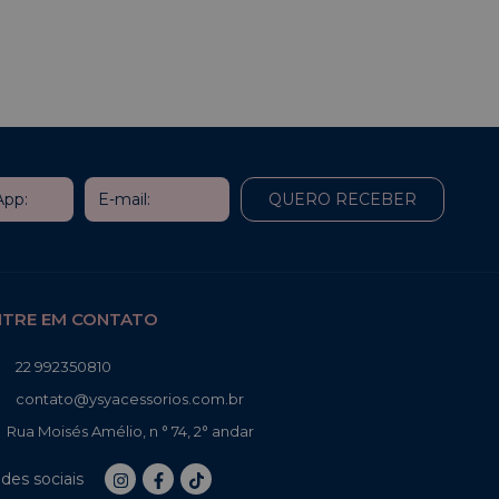
NTRE EM CONTATO
22 992350810
contato@ysyacessorios.com.br
Rua Moisés Amélio, n ° 74, 2° andar
des sociais