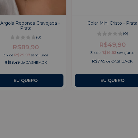
o Argola Redonda Cravejada -
Colar Mini Cristo - Prata
Prata
(0)
(0)
R$49,90
R$89,90
3
x
de
R$16,63
sem juros
3
x
de
R$29,97
sem juros
R$7,49
de CASHBACK
R$13,49
de CASHBACK