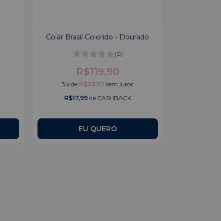
Colar Brasil Colorido - Dourado
(0)
R$119,90
3
x
de
R$39,97
sem juros
R$17,99
de CASHBACK