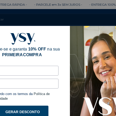
 RÁPIDA -
- PARCELE em 3x SEM JUROS -
- ENTREGA 100% GARAN
Colares
Brincos
Anéis
Pulseiras
e-se e garanta
10% OFF
na sua
PRIMEIRACOMPRA
rdo com os termos da
Política de
idade
GERAR DESCONTO