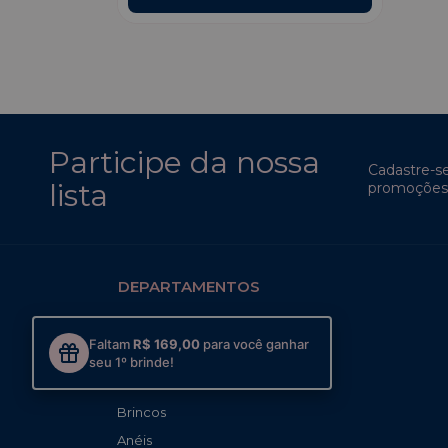
Participe da nossa
Cadastre-s
lista
promoções 
DEPARTAMENTOS
MAIS VENDIDOS
Faltam
R$ 169,00
para você ganhar
Mixes Prontos
seu 1º brinde!
Colares
Brincos
Anéis