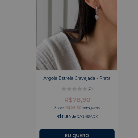
Argola Estrela Cravejada - Prata
(0)
R$78,90
3
x
de
R$26,30
sem juros
R$11,84
de CASHBACK