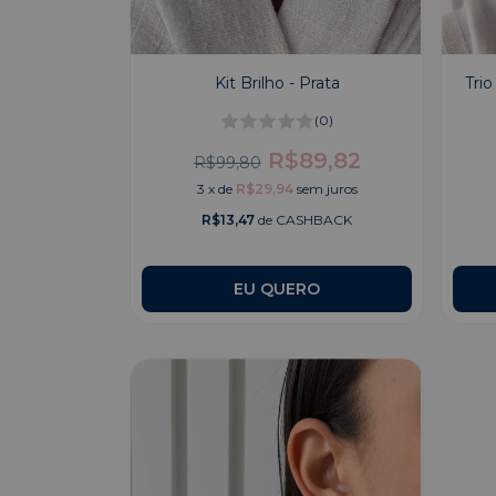
Kit Brilho - Prata
Tri
(0)
R$89,82
R$99,80
3
x
de
R$29,94
sem juros
R$13,47
de CASHBACK
EU QUERO