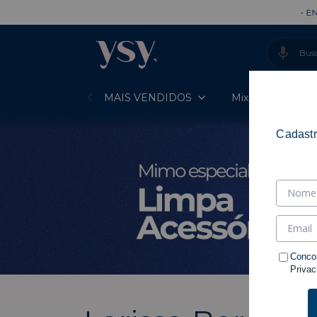
- ENTREGA
MAIS VENDIDOS
Mixes Prontos
Cadastr
Conco
Privac