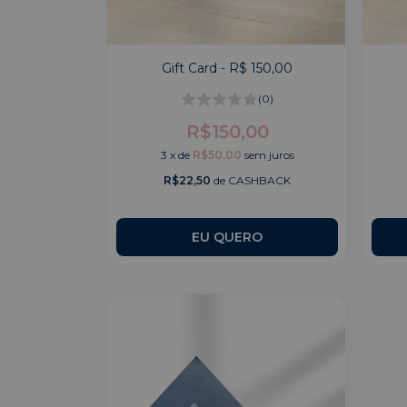
Gift Card - R$ 150,00
(0)
R$150,00
3
x
de
R$50,00
sem juros
R$22,50
de CASHBACK