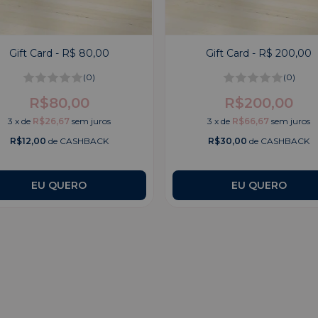
Gift Card - R$ 80,00
Gift Card - R$ 200,00
(0)
(0)
R$80,00
R$200,00
3
x
de
R$26,67
sem juros
3
x
de
R$66,67
sem juros
R$12,00
de CASHBACK
R$30,00
de CASHBACK