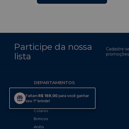
Participe da nossa
Cadastre-s
lista
promoções 
DEPARTAMENTOS
MAIS VENDIDOS
Faltam
R$ 169,00
para você ganhar
seu 1º brinde!
Mixes Prontos
Colares
Brincos
Anéis