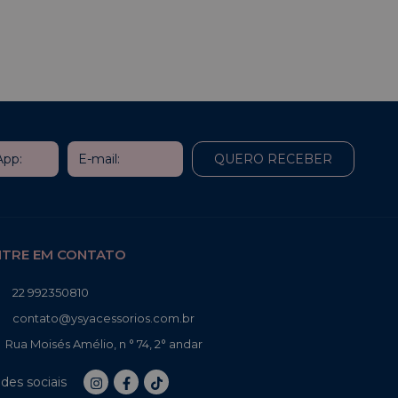
NTRE EM CONTATO
22 992350810
contato@ysyacessorios.com.br
Rua Moisés Amélio, n ° 74, 2° andar
des sociais