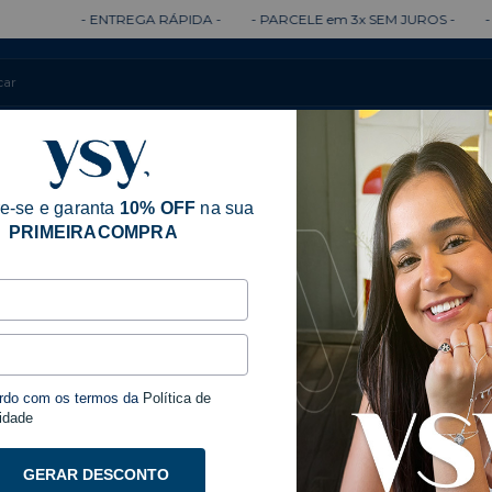
- ENTREGA RÁPIDA -
- PARCELE em 3x SEM JUROS -
- ENTRE
Colares
Brincos
Anéis
Pulseiras
e-se e garanta
10% OFF
na sua
PRIMEIRACOMPRA
rdo com os termos da
Política de
idade
GERAR DESCONTO