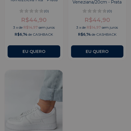
Veneziana/20cm - Prata
(0)
(0)
R$44,90
R$44,90
3
x
de
R$14,97
sem juros
3
x
de
R$14,97
sem juros
R$6,74
de CASHBACK
R$6,74
de CASHBACK