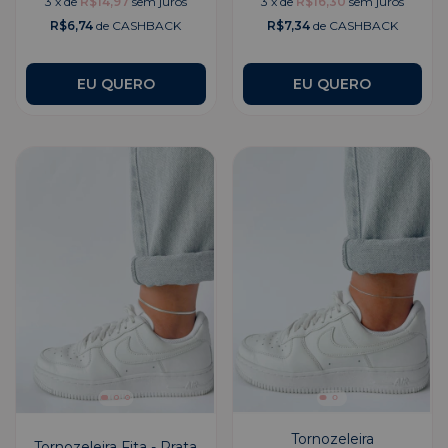
3
x
de
R$14,97
sem juros
3
x
de
R$16,30
sem juros
R$6,74
de CASHBACK
R$7,34
de CASHBACK
Tornozeleira
Tornozeleira Fita - Prata