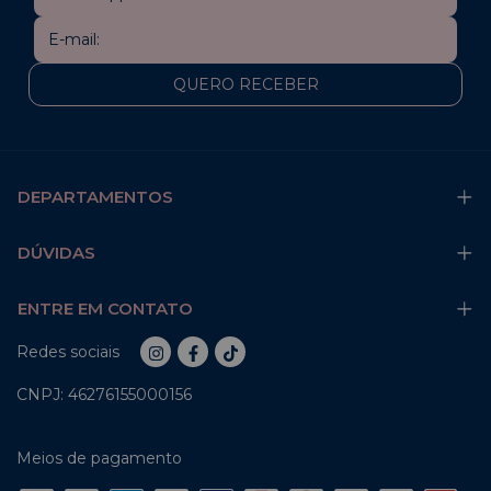
tornozeleiras em prata da YSY são Semijoias de alto
padrão, feitas em prata 925. Elas se destacam pela
durabilidade e pelo design minimalista, ideal para
harmonizar com qualquer tipo de calçado. A escolha
de tornozeleiras femininas YSY garante acessórios
duráveis e com design atual. FAQ – Dúvidas sobre
Tornozeleiras Femininas em Prata 925 YSY As
tornozeleiras são feitas de qual material? Todas as
tornozeleiras femininas desta subcategoria são
Semijoias em prata 925. A YSY oferece extensores
DEPARTAMENTOS
para as tornozeleiras? Sim. A YSY oferece o Extensor
5cm, disponível em prata, que pode ser adquirido
separadamente para aumentar o comprimento da
DÚVIDAS
tornozeleira feminina. Qual o cuidado ideal para as
tornozeleiras em Prata 925? Para preservar a
tornozeleira feminina, é recomendado evitar o
ENTRE EM CONTATO
contato constante com água do mar ou piscina e
produtos químicos, que podem acelerar a oxidação
Redes sociais
da prata 925. As tornozeleiras YSY são ajustáveis? A
maioria das tornozeleiras femininas possui corrente
CNPJ: 46276155000156
extensora para permitir um ajuste seguro e
confortável ao redor do tornozelo.
Meios de pagamento