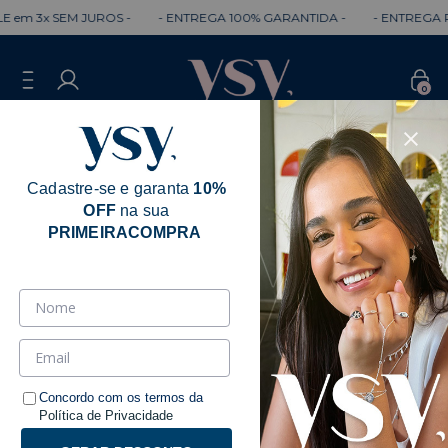
em 3x SEM JUROS -
- ENTREGA 100% GARANTIDA -
- ENTREGA RÁ
0
Cadastre-se e garanta
10%
OFF
na sua
PRIMEIRACOMPRA
Tornozeleira Prata
Ordenar
Filtrar
Concordo com os termos da
Política de Privacidade