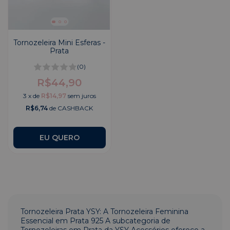
Tornozeleira Mini Esferas -
Prata
(0)
R$44,90
3
x
de
R$14,97
sem juros
R$6,74
de CASHBACK
Tornozeleira Prata YSY: A Tornozeleira Feminina
Essencial em Prata 925 A subcategoria de