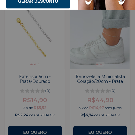
GERAR DESCONTO
Extensor 5cm -
Tornozeleira Minimalista
Prata/Dourado
Coração/20cm - Prata
(0)
(0)
R$14,90
R$44,90
3
x
de
R$5,52
3
x
de
R$14,97
sem juros
R$2,24
de CASHBACK
R$6,74
de CASHBACK
EU QUERO