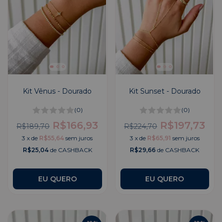
Kit Vênus - Dourado
Kit Sunset - Dourado
(0)
(0)
R$166,93
R$197,73
R$189,70
R$224,70
3
x
de
R$55,64
sem juros
3
x
de
R$65,91
sem juros
R$25,04
de CASHBACK
R$29,66
de CASHBACK