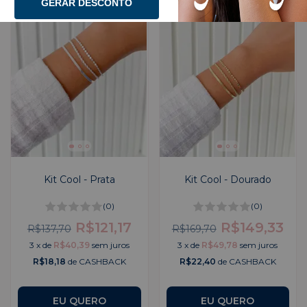
GERAR DESCONTO
Kit Cool - Prata
Kit Cool - Dourado
(0)
(0)
R$121,17
R$149,33
R$137,70
R$169,70
3
x
de
R$40,39
sem juros
3
x
de
R$49,78
sem juros
R$18,18
de CASHBACK
R$22,40
de CASHBACK
EU QUERO
EU QUERO