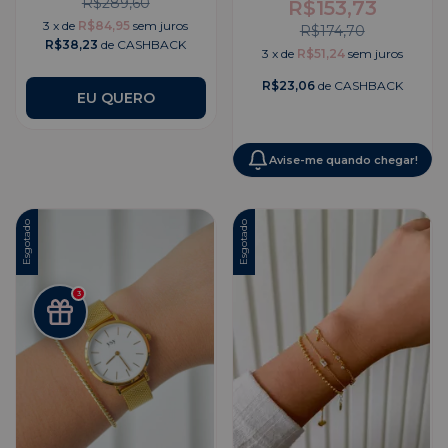
R$289,60
R$153,73
3
x
de
R$84,95
sem juros
R$174,70
R$38,23
de CASHBACK
3
x
de
R$51,24
sem juros
R$23,06
de CASHBACK
EU QUERO
Avise-me quando chegar!
Esgotado
Esgotado
3