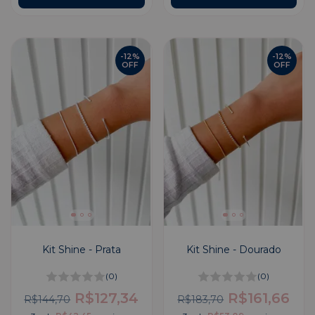
-
12
%
-
12
%
OFF
OFF
Kit Shine - Prata
Kit Shine - Dourado
(0)
(0)
R$127,34
R$161,66
R$144,70
R$183,70