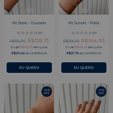
Kit Basic - Dourado
Kit Sunset - Prata
(0)
(0)
R$136,13
R$144,93
R$154,70
R$164,70
3
x
de
R$45,38
sem juros
3
x
de
R$48,31
sem juros
R$20,42
de CASHBACK
R$21,74
de CASHBACK
EU QUERO
-
12
%
-
12
%
OFF
OFF