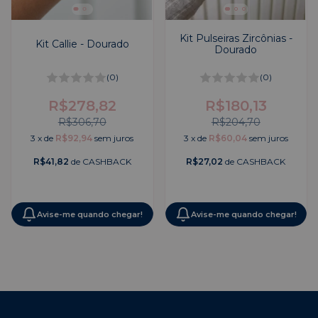
Kit Pulseiras Zircônias -
Kit Callie - Dourado
Dourado
(0)
(0)
R$278,82
R$180,13
R$306,70
R$204,70
3
x
de
R$92,94
sem juros
3
x
de
R$60,04
sem juros
R$41,82
de CASHBACK
R$27,02
de CASHBACK
Avise-me quando chegar!
Avise-me quando chegar!