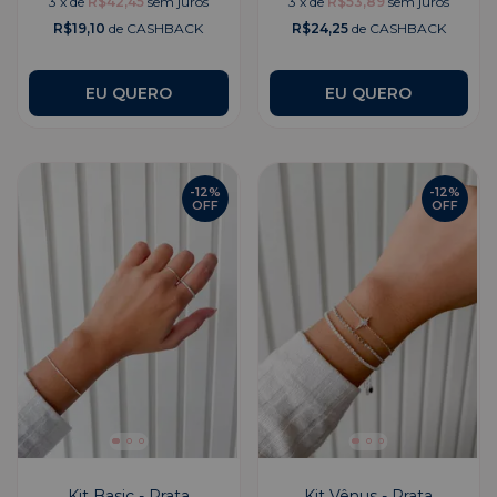
3
x
de
R$42,45
sem juros
3
x
de
R$53,89
sem juros
R$19,10
de CASHBACK
R$24,25
de CASHBACK
EU QUERO
EU QUERO
-
12
%
-
12
%
OFF
OFF
Kit Basic - Prata
Kit Vênus - Prata