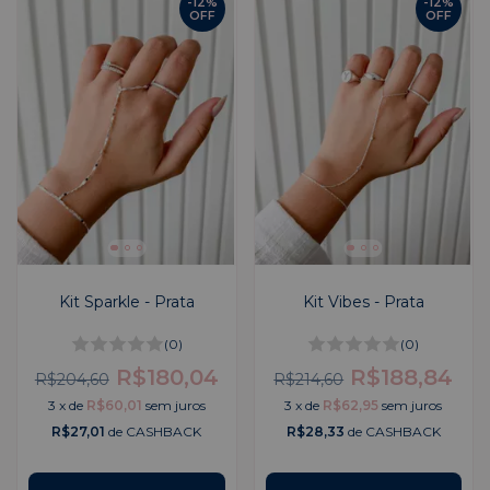
-
12
%
-
12
%
OFF
OFF
Kit Sparkle - Prata
Kit Vibes - Prata
(0)
(0)
R$180,04
R$188,84
R$204,60
R$214,60
3
x
de
R$60,01
sem juros
3
x
de
R$62,95
sem juros
R$27,01
de CASHBACK
R$28,33
de CASHBACK