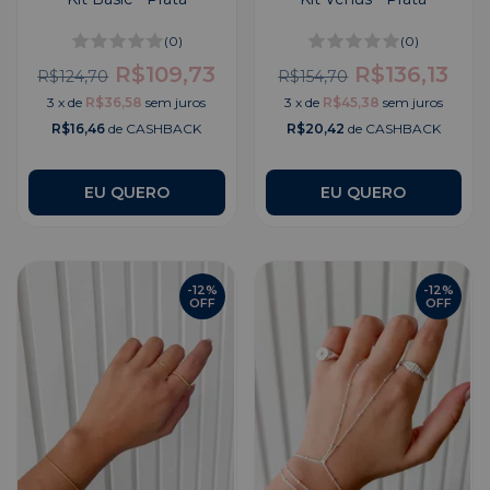
(0)
(0)
R$109,73
R$136,13
R$124,70
R$154,70
3
x
de
R$36,58
sem juros
3
x
de
R$45,38
sem juros
R$16,46
de CASHBACK
R$20,42
de CASHBACK
EU QUERO
-
12
%
-
12
%
OFF
OFF