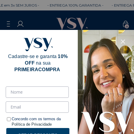
3x SEM JUROS -
- ENTREGA 100% GARANTIDA -
- ENTREGA RÁPID
0
Cadastre-se e garanta
10%
OFF
na sua
PRIMEIRACOMPRA
Pulseiras
Ordenar
Filtrar
Concordo com os termos da
Política de Privacidade
-
12
%
-
12
%
OFF
OFF