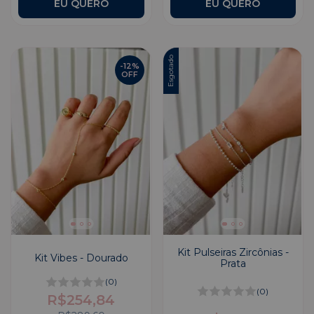
EU QUERO
EU QUERO
Esgotado
-
12
%
OFF
Kit Pulseiras Zircônias -
Kit Vibes - Dourado
Prata
(0)
(0)
R$254,84