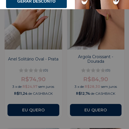
GERAR DESCONTO
Argola Croissant -
Anel Solitário Oval - Prata
Dourada
(0)
(0)
R$74,90
R$84,90
3
x
de
R$24,97
sem juros
3
x
de
R$28,30
sem juros
R$11,24
de CASHBACK
R$12,74
de CASHBACK
EU QUERO