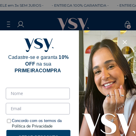
LE em 3x SEM JUROS -
- ENTREGA 100% GARANTIDA -
- ENTREGA 
0
Cadastre-se e garanta
10%
OFF
na sua
Erro - 404
PRIMEIRACOMPRA
Desculpe, mas a página que você está
procurando não existe.
Talvez você se interesse pelos seguintes produtos.
Concordo com os termos da
Política de Privacidade