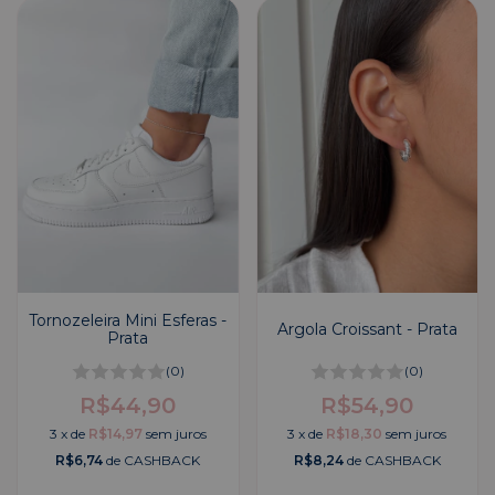
Tornozeleira Mini Esferas -
Argola Croissant - Prata
Prata
(0)
(0)
R$44,90
R$54,90
3
x
de
R$14,97
sem juros
3
x
de
R$18,30
sem juros
R$6,74
de CASHBACK
R$8,24
de CASHBACK