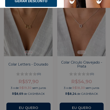
GERAR DESCONTO
Colar Círculo Cravejado -
Colar Letters - Dourado
Prata
(0)
(0)
R$57,90
R$54,90
3
x
de
R$19,30
sem juros
3
x
de
R$18,30
sem juros
R$8,69
de CASHBACK
R$8,24
de CASHBACK
EU QUERO