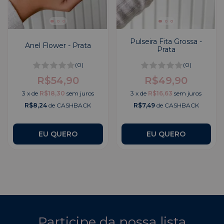
Pulseira Fita Grossa -
Anel Flower - Prata
Prata
(0)
(0)
R$54,90
R$49,90
3
x
de
R$18,30
sem juros
3
x
de
R$16,63
sem juros
R$8,24
de CASHBACK
R$7,49
de CASHBACK
EU QUERO
Participe da nossa lista