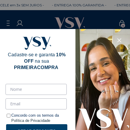
LE em 3x SEM JUROS -
- ENTREGA 100% GARANTIDA -
- ENTREGA 
0
Cadastre-se e garanta
10%
OFF
na sua
PRIMEIRACOMPRA
Kamilly Souza
Ordenar
Filtrar
Concordo com os termos da
Política de Privacidade