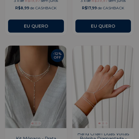
3
x
de
R$19,97
sem juros
3
x
de
R$39,97
sem juros
R$8,99
de CASHBACK
R$17,99
de CASHBACK
EU QUERO
-
12
%
OFF
Hand Chain Duas Voltas
Kit Mônaco - Prata
Bolinha Diamantada -