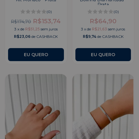
Prata
(0)
(0)
R$153,74
R$64,90
R$174,70
3
x
de
R$51,25
sem juros
3
x
de
R$21,63
sem juros
R$23,06
de CASHBACK
R$9,74
de CASHBACK
EU QUERO