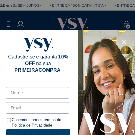
E em 3x SEM JUROS -
- ENTREGA 100% GARANTIDA -
- ENTREGA R
0
Cadastre-se e garanta
10%
OFF
na sua
Erro - 404
PRIMEIRACOMPRA
Desculpe, mas a página que você está
procurando não existe.
Talvez você se interesse pelos seguintes produtos.
Concordo com os termos da
Política de Privacidade