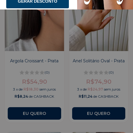
GERAR DESCONTO
Argola Croissant - Prata
Anel Solitário Oval - Prata
(0)
(0)
R$54,90
R$74,90
3
x
de
R$18,30
sem juros
3
x
de
R$24,97
sem juros
R$8,24
de CASHBACK
R$11,24
de CASHBACK
EU QUERO