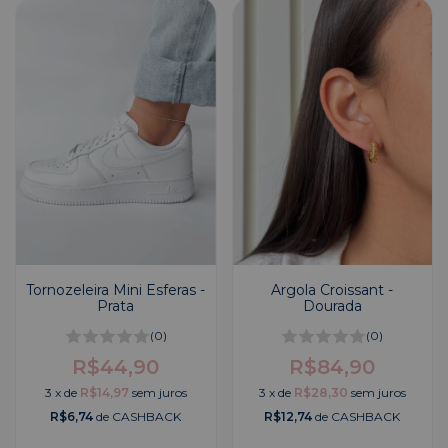
Tornozeleira Mini Esferas -
Argola Croissant -
Prata
Dourada
(0)
(0)
R$44,90
R$84,90
3
x
de
R$14,97
sem juros
3
x
de
R$28,30
sem juros
R$6,74
de CASHBACK
R$12,74
de CASHBACK