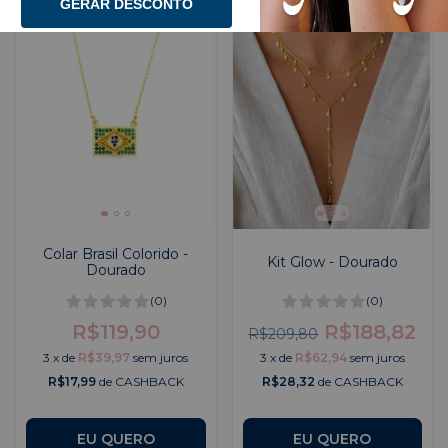
GERAR DESCONTO
Colar Brasil Colorido -
Kit Glow - Dourado
Dourado
(0)
(0)
R$119,90
R$188,82
R$209,80
3
x
de
R$39,97
sem juros
3
x
de
R$62,94
sem juros
R$17,99
de CASHBACK
R$28,32
de CASHBACK
EU QUERO