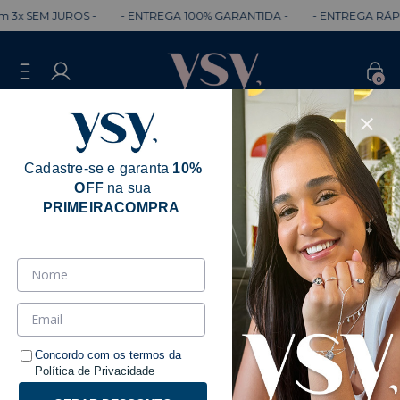
x SEM JUROS -
- ENTREGA 100% GARANTIDA -
- ENTREGA RÁPIDA
0
Cadastre-se e garanta
10%
OFF
na sua
PRIMEIRACOMPRA
Natalia Corceti
Ordenar
Filtrar
Concordo com os termos da
Política de Privacidade
-
10
%
OFF