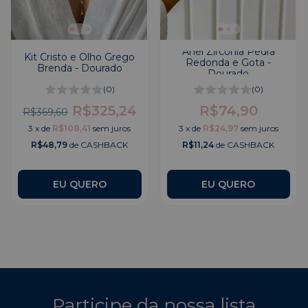
Anel Zircônia Pedra
Kit Cristo e Olho Grego
Redonda e Gota -
Brenda - Dourado
Dourado
(0)
(0)
R$325,24
R$74,90
R$369,60
3
x
de
R$108,41
sem juros
3
x
de
R$24,97
sem juros
R$48,79
de CASHBACK
R$11,24
de CASHBACK
Participe da nossa lista