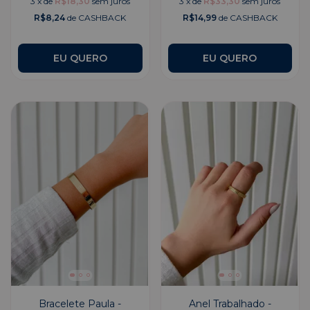
3
x
de
R$18,30
sem juros
3
x
de
R$33,30
sem juros
R$8,24
de CASHBACK
R$14,99
de CASHBACK
Bracelete Paula -
Anel Trabalhado -