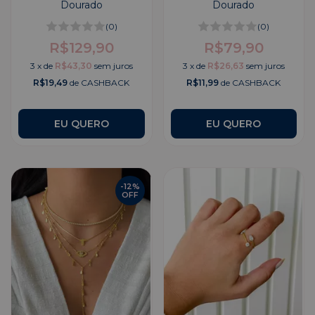
Dourado
Dourado
(0)
(0)
R$129,90
R$79,90
3
x
de
R$43,30
sem juros
3
x
de
R$26,63
sem juros
R$19,49
de CASHBACK
R$11,99
de CASHBACK
EU QUERO
-
12
%
OFF