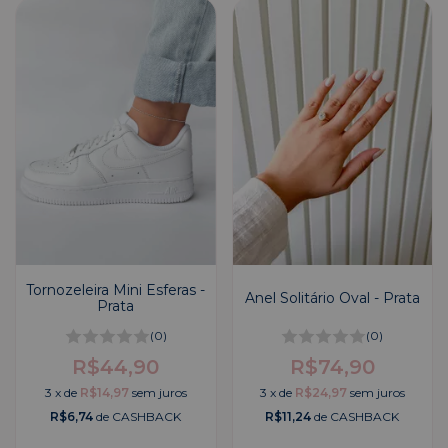
Tornozeleira Mini Esferas -
Anel Solitário Oval - Prata
Prata
(0)
(0)
R$44,90
R$74,90
3
x
de
R$14,97
sem juros
3
x
de
R$24,97
sem juros
R$6,74
de CASHBACK
R$11,24
de CASHBACK