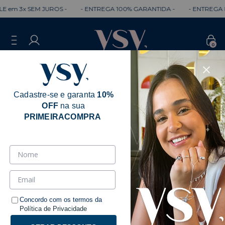
 em 3x SEM JUROS -
- ENTREGA 100% GARANTIDA -
- ENTREGA R
0
Cadastre-se e garanta
10%
OFF
na sua
Erro - 404
PRIMEIRACOMPRA
Desculpe, mas a página que você está
procurando não existe.
Talvez você se interesse pelos seguintes produtos.
Concordo com os termos da
Política de Privacidade