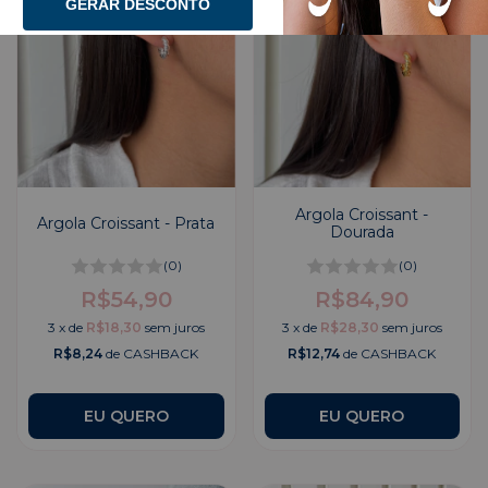
GERAR DESCONTO
Argola Croissant -
Argola Croissant - Prata
Dourada
(0)
(0)
R$54,90
R$84,90
3
x
de
R$18,30
sem juros
3
x
de
R$28,30
sem juros
R$8,24
de CASHBACK
R$12,74
de CASHBACK