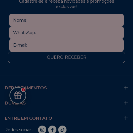
Cadastre-se e receba novidades e promoções
exclusivas!
DEPARTAMENTOS
3
DÚVIDAS
ENTRE EM CONTATO
Redes sociais