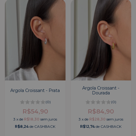
Argola Croissant -
Argola Croissant - Prata
Dourada
(0)
(0)
R$54,90
R$84,90
3
x
de
R$18,30
sem juros
3
x
de
R$28,30
sem juros
R$8,24
de CASHBACK
R$12,74
de CASHBACK