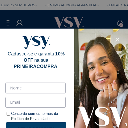
 em 3x SEM JUROS -
- ENTREGA 100% GARANTIDA -
- ENTREGA RÁ
0
Cadastre-se e garanta
10%
OFF
na sua
Erro - 404
PRIMEIRACOMPRA
Desculpe, mas a página que você está
procurando não existe.
Talvez você se interesse pelos seguintes produtos.
Concordo com os termos da
Política de Privacidade