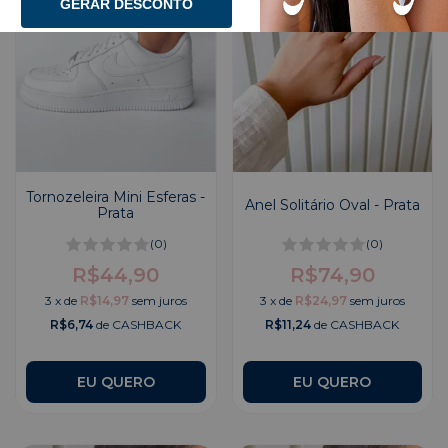
GERAR DESCONTO
Tornozeleira Mini Esferas -
Anel Solitário Oval - Prata
Prata
(0)
(0)
R$44,90
R$74,90
3
x
de
R$14,97
sem juros
3
x
de
R$24,97
sem juros
R$6,74
de CASHBACK
R$11,24
de CASHBACK
EU QUERO