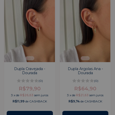
Dupla Cravejada -
Dupla Argolas Ana -
Dourada
Dourada
(0)
(0)
R$79,90
R$64,90
3
x
de
R$26,63
sem juros
3
x
de
R$21,63
sem juros
R$11,99
de CASHBACK
R$9,74
de CASHBACK