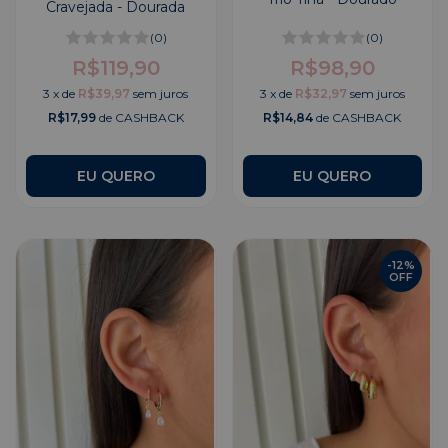
Cravejada - Dourada
(0)
(0)
R$119,90
R$98,90
3
x
de
R$39,97
sem juros
3
x
de
R$32,97
sem juros
R$17,99
de CASHBACK
R$14,84
de CASHBACK
-
12
%
OFF