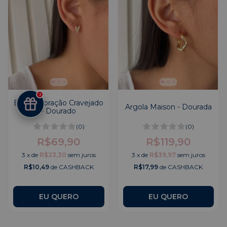
3
Brinco Coração Cravejado
Argola Maison - Dourada
- Dourado
(0)
(0)
R$69,90
R$119,90
3
x
de
R$23,30
sem juros
3
x
de
R$39,97
sem juros
R$10,49
de CASHBACK
R$17,99
de CASHBACK