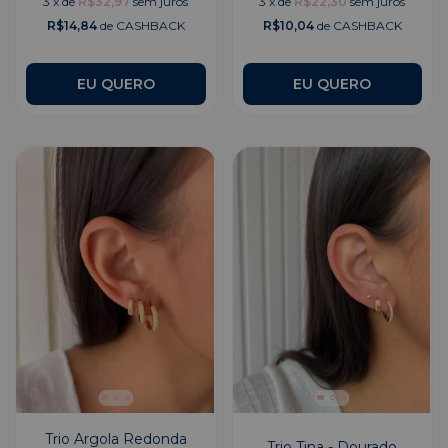
3
x
de
R$32,97
sem juros
3
x
de
R$22,30
sem juros
R$14,84
de CASHBACK
R$10,04
de CASHBACK
EU QUERO
Trio Argola Redonda
Trio Tina - Dourado