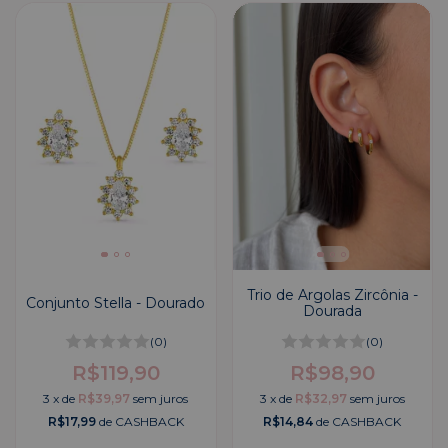
Trio de Argolas Zircônia -
Conjunto Stella - Dourado
Dourada
(0)
(0)
R$119,90
R$98,90
3
x
de
R$39,97
sem juros
3
x
de
R$32,97
sem juros
R$17,99
de CASHBACK
R$14,84
de CASHBACK