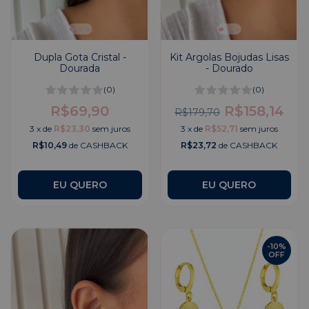
Dupla Gota Cristal -
Kit Argolas Bojudas Lisas
Dourada
- Dourado
(0)
(0)
R$69,90
R$158,14
R$179,70
3
x
de
R$23,30
sem juros
3
x
de
R$52,71
sem juros
R$10,49
de CASHBACK
R$23,72
de CASHBACK
EU QUERO
-
10
%
OFF