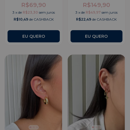
R$69,90
R$149,90
3
x
de
R$23,30
sem juros
3
x
de
R$49,97
sem juros
R$10,49
de CASHBACK
R$22,49
de CASHBACK