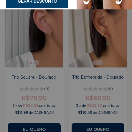
GERAR DESCONTO
Trio Square - Dourado
Trio Esmeralda - Dourado
(0)
(0)
R$79,90
R$69,90
3
x
de
R$26,63
sem juros
3
x
de
R$23,30
sem juros
R$11,99
de CASHBACK
R$10,49
de CASHBACK