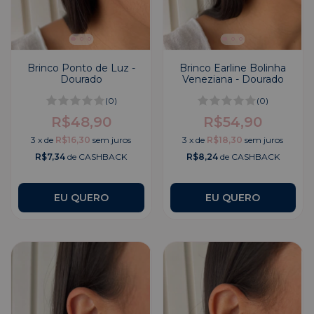
Brinco Ponto de Luz -
Brinco Earline Bolinha
Dourado
Veneziana - Dourado
(0)
(0)
R$48,90
R$54,90
3
x
de
R$16,30
sem juros
3
x
de
R$18,30
sem juros
R$7,34
de CASHBACK
R$8,24
de CASHBACK