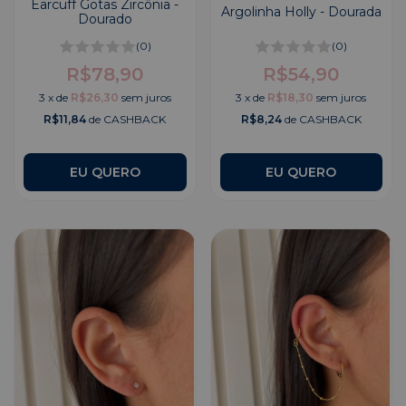
Earcuff Gotas Zircônia -
Argolinha Holly - Dourada
Dourado
(0)
(0)
R$78,90
R$54,90
3
x
de
R$26,30
sem juros
3
x
de
R$18,30
sem juros
R$11,84
de CASHBACK
R$8,24
de CASHBACK