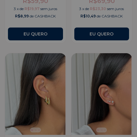
R$59,90
R$69,90
3
x
de
R$19,97
sem juros
3
x
de
R$23,30
sem juros
R$8,99
de CASHBACK
R$10,49
de CASHBACK