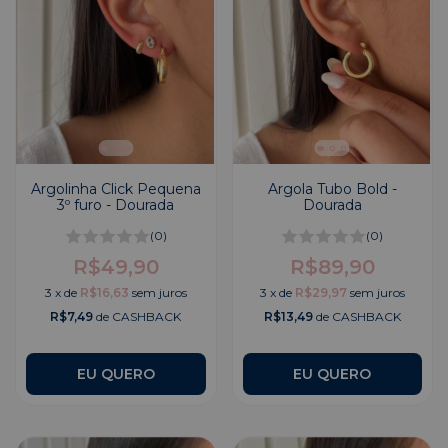
Argolinha Click Pequena
Argola Tubo Bold -
3º furo - Dourada
Dourada
(0)
(0)
R$49,90
R$89,90
3
x
de
R$16,63
sem juros
3
x
de
R$29,97
sem juros
R$7,49
de CASHBACK
R$13,49
de CASHBACK