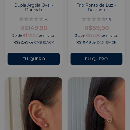
Dupla Argola Oval -
Trio Ponto de Luz -
Dourada
Dourado
(0)
(0)
R$149,90
R$69,90
3
x
de
R$49,97
sem juros
3
x
de
R$23,30
sem juros
R$22,49
de CASHBACK
R$10,49
de CASHBACK