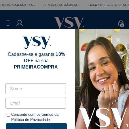
TIDA -
- ENTREGA RÁPIDA -
- PARCELE em 3x SEM JUROS -
- 
0
Cadastre-se e garanta
10%
OFF
na sua
PRIMEIRACOMPRA
Dourados
Ordenar
Filtrar
Concordo com os termos da
Política de Privacidade