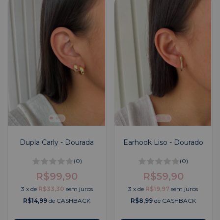
Dupla Carly - Dourada
Earhook Liso - Dourado
(0)
(0)
R$99,90
R$59,90
3
x
de
R$33,30
sem juros
3
x
de
R$19,97
sem juros
R$14,99
de CASHBACK
R$8,99
de CASHBACK