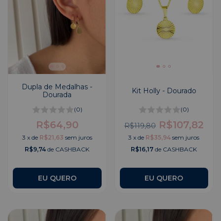
Dupla de Medalhas -
Kit Holly - Dourado
Dourada
(0)
(0)
R$64,90
R$107,82
R$119,80
3
x
de
R$21,63
sem juros
3
x
de
R$35,94
sem juros
R$9,74
de CASHBACK
R$16,17
de CASHBACK
EU QUERO