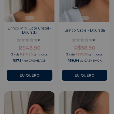
Brinco Mini Gota Cristal -
Brinco Circle - Dourada
Dourado
(0)
(0)
R$48,90
R$58,90
3
x
de
R$16,30
sem juros
3
x
de
R$19,63
sem juros
R$7,34
de CASHBACK
R$8,84
de CASHBACK