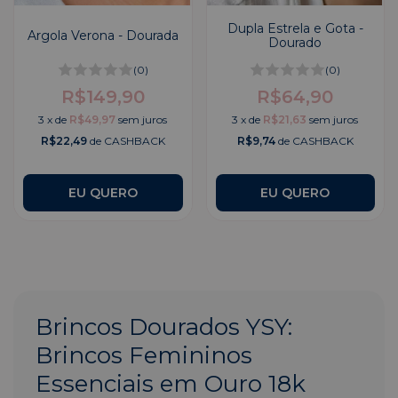
Dupla Estrela e Gota -
Argola Verona - Dourada
Dourado
(0)
(0)
R$149,90
R$64,90
3
x
de
R$49,97
sem juros
3
x
de
R$21,63
sem juros
R$22,49
de CASHBACK
R$9,74
de CASHBACK
Brincos Dourados YSY:
Brincos Femininos
Essenciais em Ouro 18k