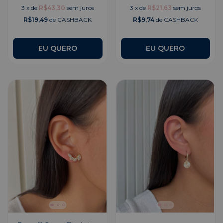
3
x
de
R$43,30
sem juros
3
x
de
R$21,63
sem juros
R$19,49
de CASHBACK
R$9,74
de CASHBACK