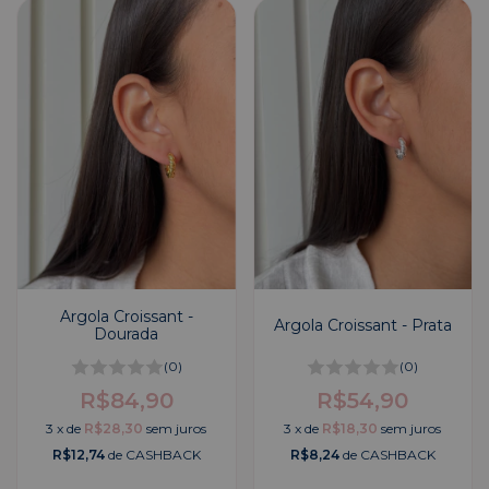
Argola Croissant -
Argola Croissant - Prata
Dourada
(0)
(0)
R$84,90
R$54,90
3
x
de
R$28,30
sem juros
3
x
de
R$18,30
sem juros
R$12,74
de CASHBACK
R$8,24
de CASHBACK