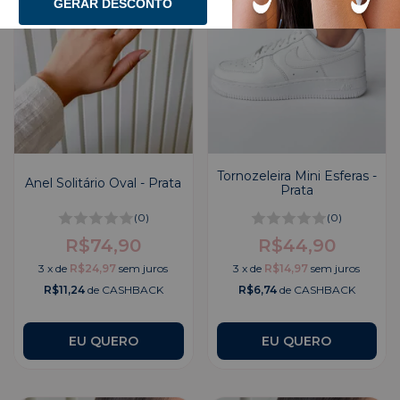
GERAR DESCONTO
Tornozeleira Mini Esferas -
Anel Solitário Oval - Prata
Prata
(0)
(0)
R$74,90
R$44,90
3
x
de
R$24,97
sem juros
3
x
de
R$14,97
sem juros
R$11,24
de CASHBACK
R$6,74
de CASHBACK
EU QUERO