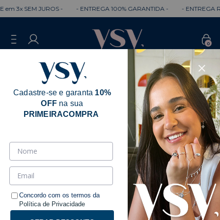
em 3x SEM JUROS -
- ENTREGA 100% GARANTIDA -
- ENTREGA RÁ
0
Cadastre-se e garanta
10%
OFF
na sua
Erro - 404
PRIMEIRACOMPRA
Desculpe, mas a página que você está
procurando não existe.
Talvez você se interesse pelos seguintes produtos.
Concordo com os termos da
Política de Privacidade