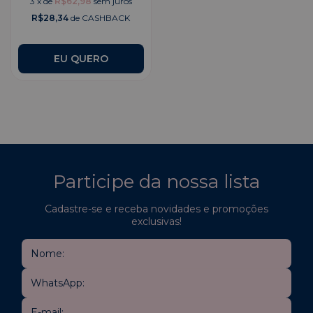
3
x
de
R$62,98
sem juros
R$28,34
de CASHBACK
EU QUERO
Participe da nossa lista
Cadastre-se e receba novidades e promoções
exclusivas!