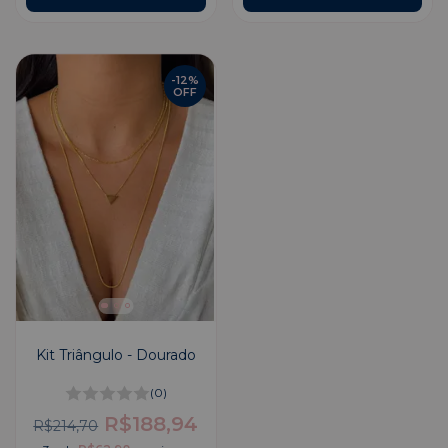
-
12
%
OFF
Kit Triângulo - Dourado
(0)
R$188,94
R$214,70