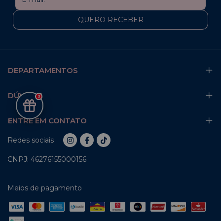
DEPARTAMENTOS
DÚVIDAS
3
ENTRE EM CONTATO
Redes sociais
CNPJ: 46276155000156
Meios de pagamento