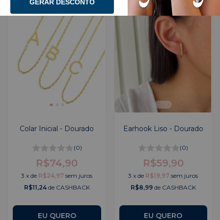
GERAR DESCONTO
Colar Inicial - Dourado
Earhook Liso - Dourado
(0)
(0)
R$74,90
R$59,90
3
x
de
R$24,97
sem juros
3
x
de
R$19,97
sem juros
R$11,24
de CASHBACK
R$8,99
de CASHBACK
EU QUERO