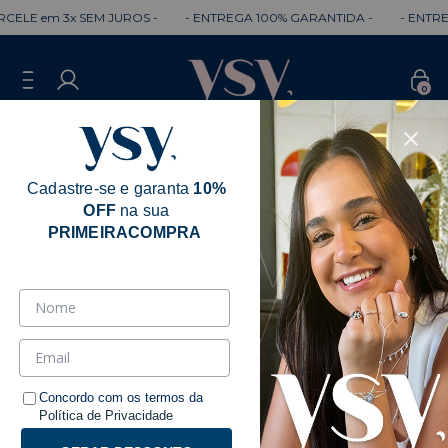
CELE em 3x SEM JUROS -
- ENTREGA 100% GARANTIDA -
- ENTREG
0
Cadastre-se e garanta
10%
OFF
na sua
PRIMEIRACOMPRA
Mariana Velloso
Ordenar
Filtrar
Concordo com os termos da
Política de Privacidade