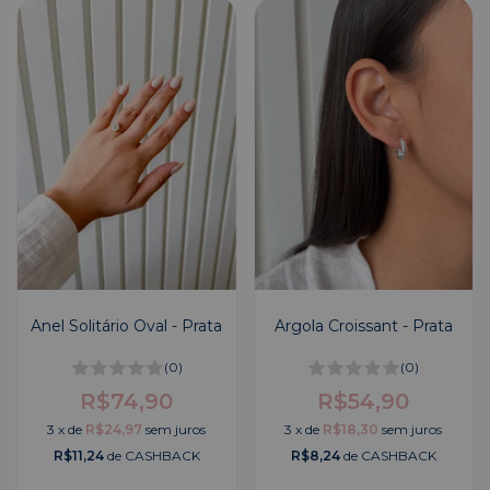
Anel Solitário Oval - Prata
Argola Croissant - Prata
(0)
(0)
R$74,90
R$54,90
3
x
de
R$24,97
sem juros
3
x
de
R$18,30
sem juros
R$11,24
de CASHBACK
R$8,24
de CASHBACK