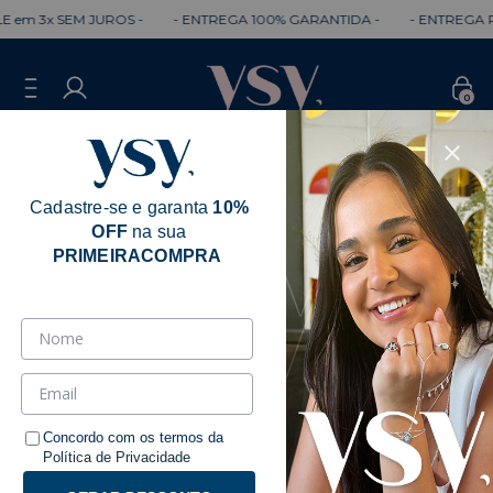
 em 3x SEM JUROS -
- ENTREGA 100% GARANTIDA -
- ENTREGA RÁ
0
Cadastre-se e garanta
10%
OFF
na sua
Erro - 404
PRIMEIRACOMPRA
Desculpe, mas a página que você está
procurando não existe.
Talvez você se interesse pelos seguintes produtos.
Concordo com os termos da
Política de Privacidade