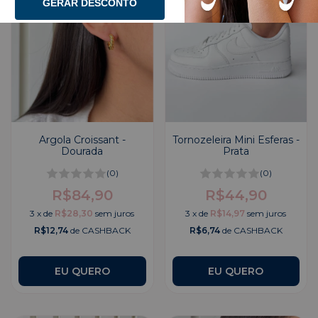
GERAR DESCONTO
Argola Croissant -
Tornozeleira Mini Esferas -
Dourada
Prata
(0)
(0)
R$84,90
R$44,90
3
x
de
R$28,30
sem juros
3
x
de
R$14,97
sem juros
R$12,74
de CASHBACK
R$6,74
de CASHBACK