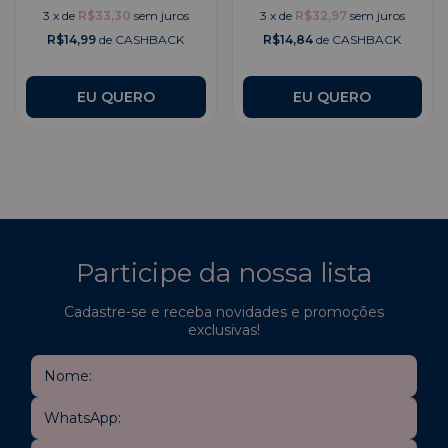
3
x
de
R$33,30
sem juros
3
x
de
R$32,97
sem juros
R$14,99
de CASHBACK
R$14,84
de CASHBACK
Participe da nossa lista
Cadastre-se e receba novidades e promoções
exclusivas!