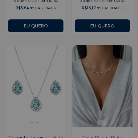
3
x
de
R$12,97
sem juros
3
x
de
R$35,94
sem juros
R$5,84
de CASHBACK
R$16,17
de CASHBACK
EU QUERO
Conjunto Jasmine - Prata
Colar Diana - Prata