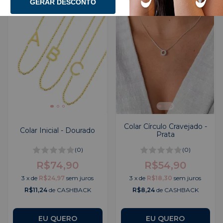
GERAR DESCONTO
Colar Círculo Cravejado -
Colar Inicial - Dourado
Prata
(0)
(0)
R$74,90
R$54,90
3
x
de
R$24,97
sem juros
3
x
de
R$18,30
sem juros
R$11,24
de CASHBACK
R$8,24
de CASHBACK
EU QUERO