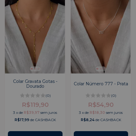
Colar Gravata Gotas -
Colar Número 777 - Prata
Dourado
(0)
(0)
R$119,90
R$54,90
3
x
de
R$39,97
sem juros
3
x
de
R$18,30
sem juros
R$17,99
de CASHBACK
R$8,24
de CASHBACK