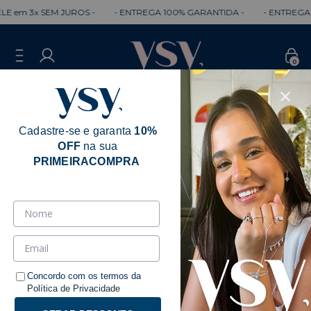
m 3x SEM JUROS -
- ENTREGA 100% GARANTIDA -
- ENTREGA RÁPI
0
Cadastre-se e garanta
10%
OFF
na sua
PRIMEIRACOMPRA
Laiz Maçaneiro
Ordenar
Filtrar
Concordo com os termos da
Política de Privacidade