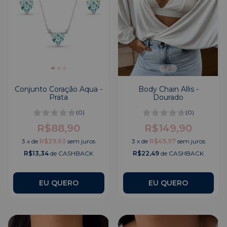
Conjunto Coração Aqua -
Body Chain Allis -
Prata
Dourado
(0)
(0)
R$88,90
R$149,90
3
x
de
R$29,63
sem juros
3
x
de
R$49,97
sem juros
R$13,34
de CASHBACK
R$22,49
de CASHBACK