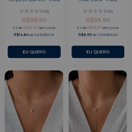
(0)
(0)
R$98,90
R$59,90
3
x
de
R$32,97
sem juros
3
x
de
R$19,97
sem juros
R$14,84
de CASHBACK
R$8,99
de CASHBACK