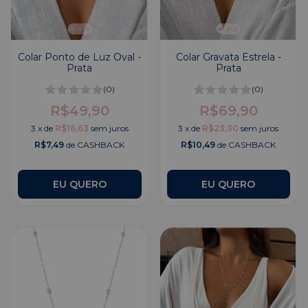
Colar Ponto de Luz Oval -
Colar Gravata Estrela -
Prata
Prata
(0)
(0)
R$49,90
R$69,90
3
x
de
R$16,63
sem juros
3
x
de
R$23,30
sem juros
R$7,49
de CASHBACK
R$10,49
de CASHBACK