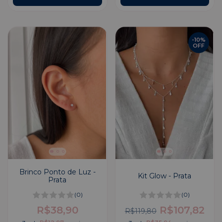
-
10
%
OFF
Brinco Ponto de Luz -
Kit Glow - Prata
Prata
(0)
(0)
R$38,90
R$107,82
R$119,80