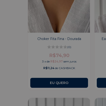
Choker Fita Fina - Dourada
Ea
(0)
R$74,90
3
x
de
R$24,97
sem juros
R$11,24
de CASHBACK