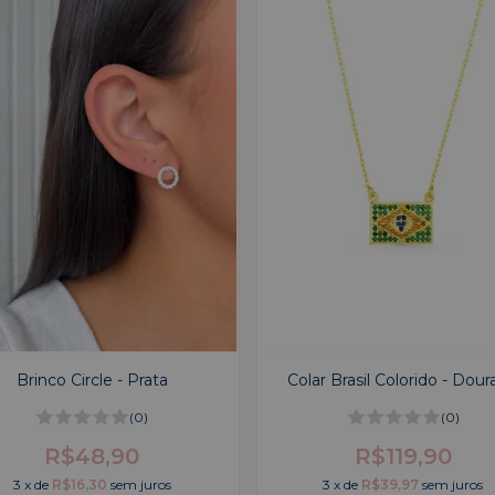
Brinco Circle - Prata
Colar Brasil Colorido - Dou
(0)
(0)
R$48,90
R$119,90
3
x
de
R$16,30
sem juros
3
x
de
R$39,97
sem juros