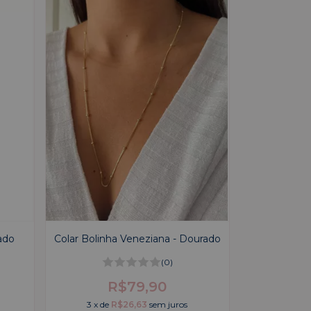
rado
Colar Bolinha Veneziana - Dourado
(0)
R$79,90
3
x
de
R$26,63
sem juros