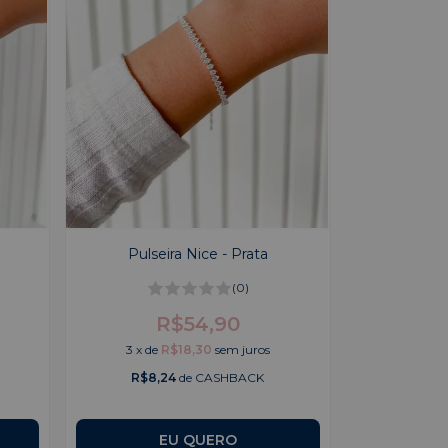
Pulseira Nice - Prata
(0)
R$54,90
3
x
de
R$18,30
sem juros
R$8,24
de CASHBACK