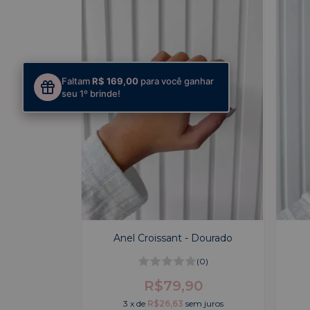
Faltam
R$ 169,00
para você ganhar
seu 1º brinde!
Anel Croissant - Dourado
(0)
R$79,90
3
x
de
R$26,63
sem juros