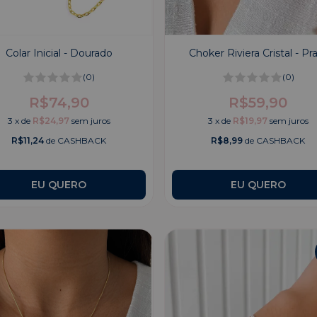
Colar Inicial - Dourado
Choker Riviera Cristal - Pr
(0)
(0)
R$74,90
R$59,90
3
x
de
R$24,97
sem juros
3
x
de
R$19,97
sem juros
R$11,24
de CASHBACK
R$8,99
de CASHBACK
EU QUERO