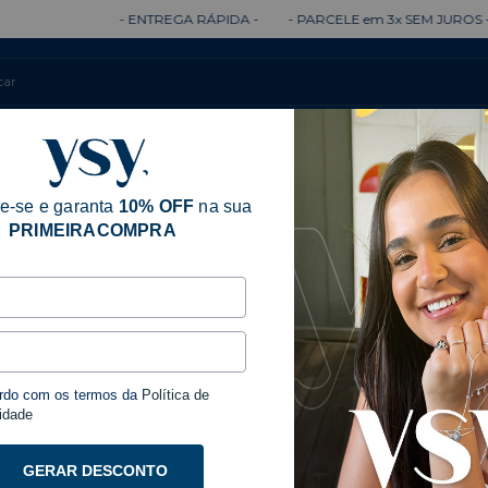
ENTREGA RÁPIDA -
- PARCELE em 3x SEM JUROS -
- ENTREGA 100
Colares
Brincos
Anéis
Pulseiras
e-se e garanta
10% OFF
na sua
PRIMEIRACOMPRA
rdo com os termos da
Política de
idade
GERAR DESCONTO