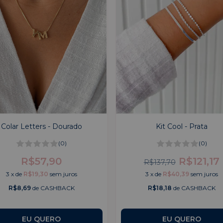
Colar Letters - Dourado
Kit Cool - Prata
(0)
(0)
R$57,90
R$121,17
R$137,70
3
x
de
R$19,30
sem juros
3
x
de
R$40,39
sem juros
R$8,69
de CASHBACK
R$18,18
de CASHBACK
EU QUERO
EU QUERO