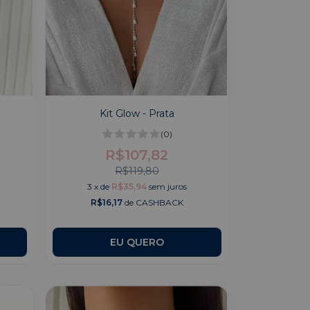
Kit Glow - Prata
(0)
R$107,82
R$119,80
3
x
de
R$35,94
sem juros
R$16,17
de CASHBACK
EU QUERO