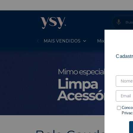
- 
MAIS VENDIDOS
Mixes Prontos
Cadastr
Conco
Privac