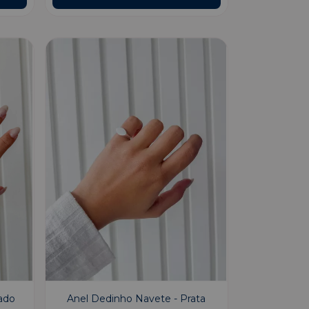
rado
Anel Dedinho Navete - Prata