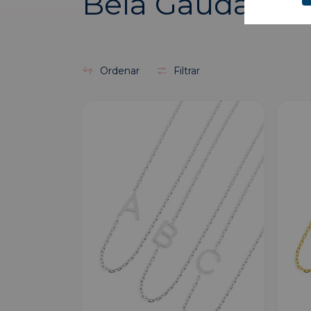
Bela Gaudard
Ordenar
Filtrar