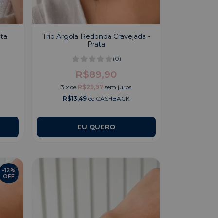
ata
Trio Argola Redonda Cravejada -
Prata
(0)
R$89,90
3
x
de
R$29,97
sem juros
R$13,49
de CASHBACK
-
12
%
OFF