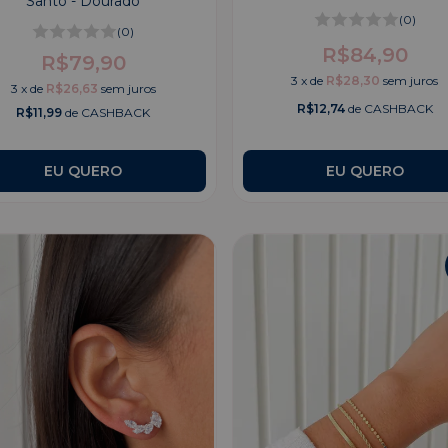
Santo - Dourado
(0)
(0)
R$84,90
R$79,90
3
x
de
R$28,30
sem juros
3
x
de
R$26,63
sem juros
R$12,74
de CASHBACK
R$11,99
de CASHBACK
EU QUERO