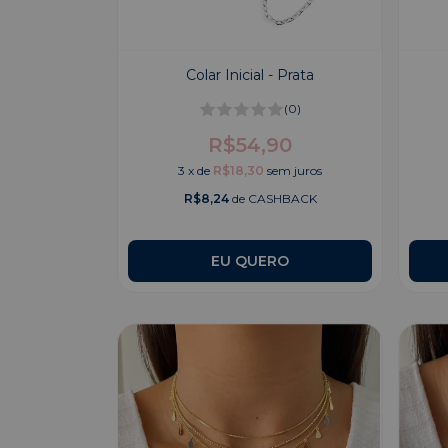
Colar Inicial - Prata
(0)
R$54,90
3
x
de
R$18,30
sem juros
R$8,24
de CASHBACK
EU QUERO