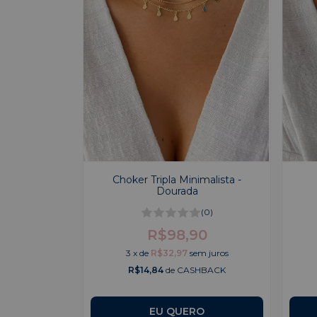
Choker Tripla Minimalista -
Dourada
(0)
R$98,90
3
x
de
R$32,97
sem juros
R$14,84
de CASHBACK