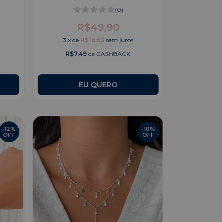
(0)
R$49,90
3
x
de
R$16,63
sem juros
R$7,49
de CASHBACK
-
12
%
-
10
%
OFF
OFF