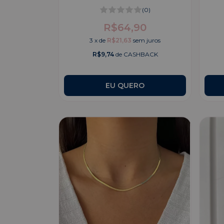
(0)
R$64,90
3
x
de
R$21,63
sem juros
R$9,74
de CASHBACK