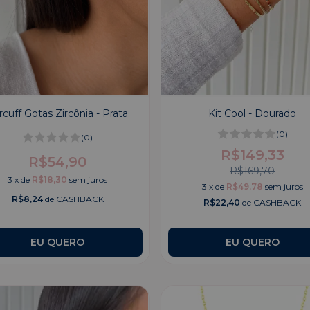
rcuff Gotas Zircônia - Prata
Kit Cool - Dourado
(0)
(0)
R$149,33
R$54,90
R$169,70
3
x
de
R$18,30
sem juros
3
x
de
R$49,78
sem juros
R$8,24
de CASHBACK
R$22,40
de CASHBACK
EU QUERO