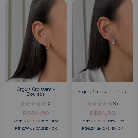
Argola Croissant -
Argola Croissant - Prata
Dourada
(0)
(0)
R$84,90
R$54,90
3
x
de
R$28,30
sem juros
3
x
de
R$18,30
sem juros
R$12,74
de CASHBACK
R$8,24
de CASHBACK