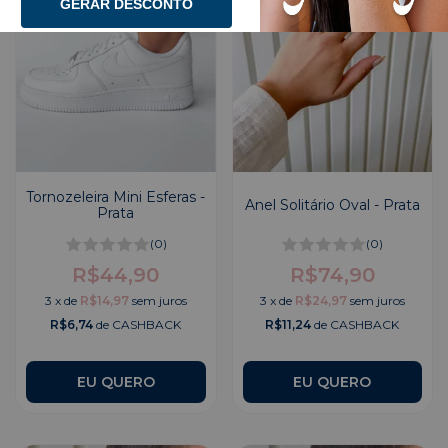
GERAR DESCONTO
Tornozeleira Mini Esferas -
Anel Solitário Oval - Prata
Prata
(0)
(0)
R$44,90
R$74,90
3
x
de
R$14,97
sem juros
3
x
de
R$24,97
sem juros
R$6,74
de CASHBACK
R$11,24
de CASHBACK
EU QUERO