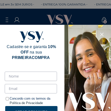
E em 3x SEM JUROS -
- ENTREGA 100% GARANTIDA -
- ENTREGA R
0
Cadastre-se e garanta
10%
OFF
na sua
Erro - 404
PRIMEIRACOMPRA
Desculpe, mas a página que você está
procurando não existe.
Talvez você se interesse pelos seguintes produtos.
Concordo com os termos da
Política de Privacidade