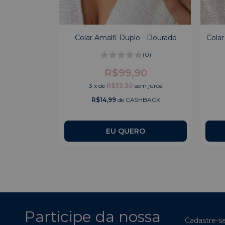
Colar Amalfi Duplo - Dourado
Colar
(0)
R$99,90
3
x
de
R$33,30
sem juros
R$14,99
de CASHBACK
Participe da nossa
Cadastre-s