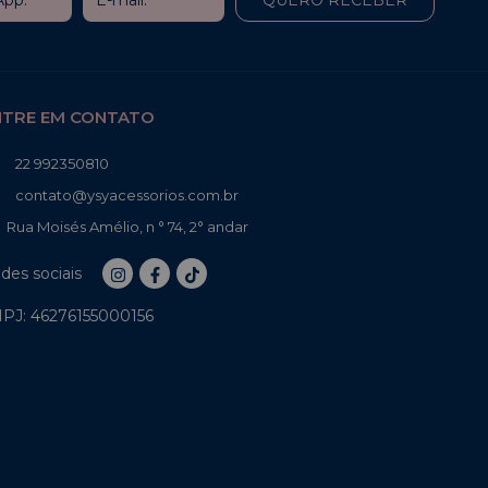
NTRE EM CONTATO
22 992350810
contato@ysyacessorios.com.br
Rua Moisés Amélio, n ° 74, 2° andar
des sociais
PJ: 46276155000156