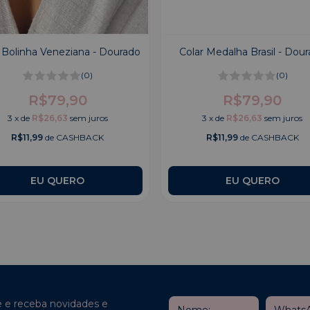
 Bolinha Veneziana - Dourado
Colar Medalha Brasil - Dou
(0)
(0)
R$79,90
R$79,90
3
x
de
R$26,63
sem juros
3
x
de
R$26,63
sem juros
R$11,99
de CASHBACK
R$11,99
de CASHBACK
e e receba novidades e