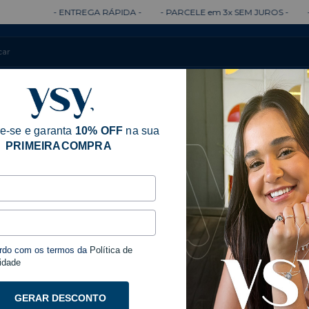
- ENTREGA RÁPIDA -
- PARCELE em 3x SEM JUROS -
- ENTRE
Colares
Brincos
Anéis
Pulseiras
e-se e garanta
10% OFF
na sua
PRIMEIRACOMPRA
rdo com os termos da
Política de
idade
GERAR DESCONTO