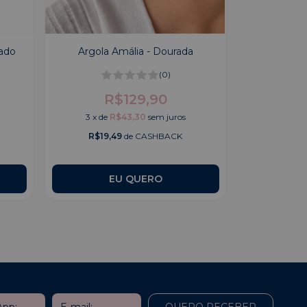
rado
Argola Amália - Dourada
(0)
R$129,90
3
x
de
R$43,30
sem juros
R$19,49
de CASHBACK