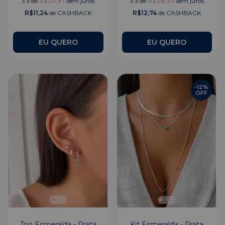
3
x
de
R$24,97
sem juros
3
x
de
R$28,30
sem juros
R$11,24
de CASHBACK
R$12,74
de CASHBACK
EU QUERO
EU QUERO
-
12
%
OFF
Trio Esmeralda - Prata
Kit Esmeralda - Prata