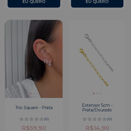
Extensor 5cm -
Trio Square - Prata
Prata/Dourado
(0)
(0)
R$59,90
R$14,90