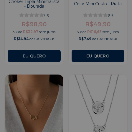
Choker Tripla Minimalista
Colar Mini Cristo - Prata
- Dourada
(0)
(0)
R$98,90
R$49,90
3
x
de
R$32,97
sem juros
3
x
de
R$16,63
sem juros
R$14,84
de CASHBACK
R$7,49
de CASHBACK