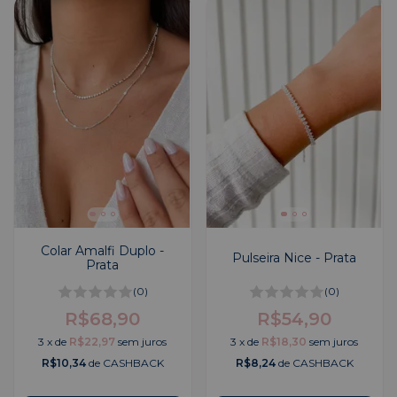
Colar Amalfi Duplo -
Pulseira Nice - Prata
Prata
(0)
(0)
R$68,90
R$54,90
3
x
de
R$22,97
sem juros
3
x
de
R$18,30
sem juros
R$10,34
de CASHBACK
R$8,24
de CASHBACK