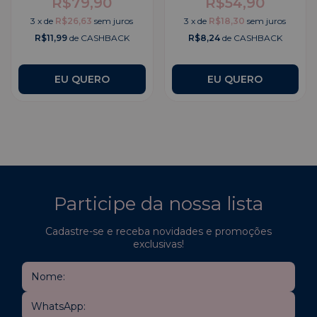
R$79,90
R$54,90
3
x
de
R$26,63
sem juros
3
x
de
R$18,30
sem juros
R$11,99
de CASHBACK
R$8,24
de CASHBACK
EU QUERO
Participe da nossa lista
Cadastre-se e receba novidades e promoções
exclusivas!