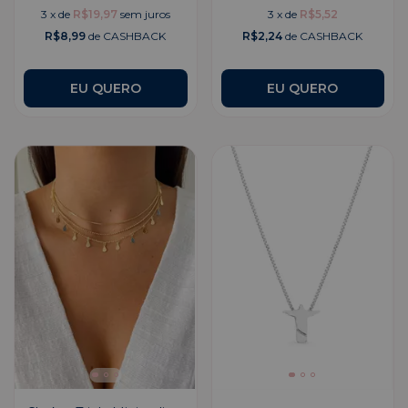
3
x
de
R$19,97
sem juros
3
x
de
R$5,52
R$8,99
de CASHBACK
R$2,24
de CASHBACK
EU QUERO