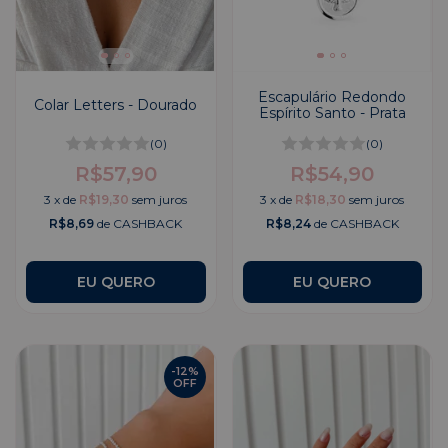
Escapulário Redondo
Colar Letters - Dourado
Espírito Santo - Prata
(0)
(0)
R$57,90
R$54,90
3
x
de
R$19,30
sem juros
3
x
de
R$18,30
sem juros
R$8,69
de CASHBACK
R$8,24
de CASHBACK
EU QUERO
-
12
%
OFF