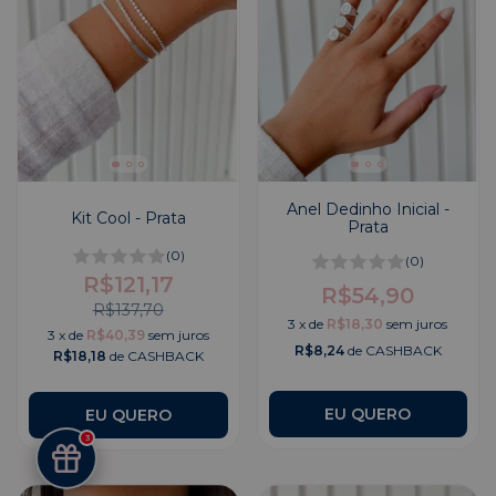
Anel Dedinho Inicial -
Kit Cool - Prata
Prata
(0)
(0)
R$121,17
R$54,90
R$137,70
3
x
de
R$18,30
sem juros
3
x
de
R$40,39
sem juros
R$8,24
de CASHBACK
R$18,18
de CASHBACK
EU QUERO
EU QUERO
3