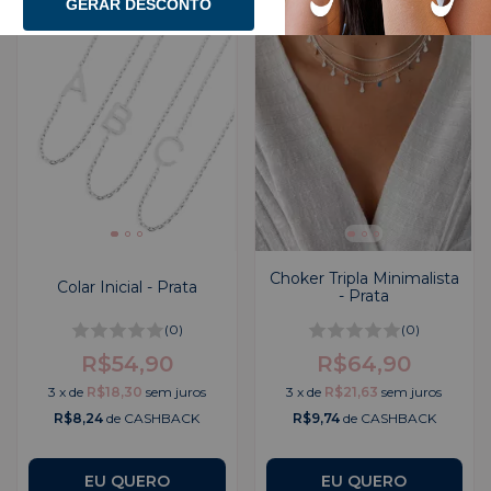
GERAR DESCONTO
Choker Tripla Minimalista
Colar Inicial - Prata
- Prata
(0)
(0)
R$54,90
R$64,90
3
x
de
R$18,30
sem juros
3
x
de
R$21,63
sem juros
R$8,24
de CASHBACK
R$9,74
de CASHBACK
EU QUERO