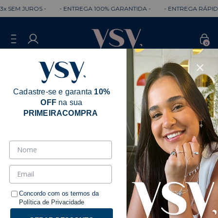
JUROS -
- ENTREGA 100% GARANTIDA -
- ENTREGA RÁPIDA -
-
0
Cadastre-se e garanta
10%
OFF
na sua
PRIMEIRACOMPRA
Influencers
Ordenar
Filtrar
Concordo com os termos da
Política de Privacidade