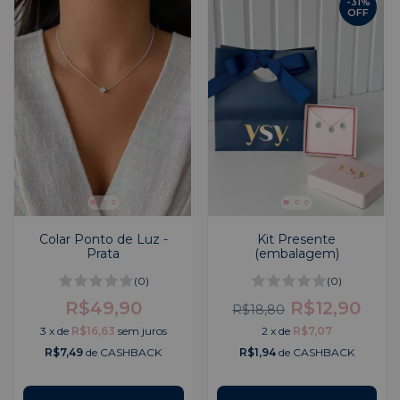
-
31
%
OFF
Colar Ponto de Luz -
Kit Presente
Prata
(embalagem)
(0)
(0)
R$49,90
R$12,90
R$18,80
3
x
de
R$16,63
sem juros
2
x
de
R$7,07
R$7,49
de CASHBACK
R$1,94
de CASHBACK