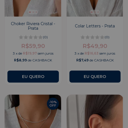
Choker Riviera Cristal -
Colar Letters - Prata
Prata
(0)
(0)
R$59,90
R$49,90
3
x
de
R$19,97
sem juros
3
x
de
R$16,63
sem juros
R$8,99
de CASHBACK
R$7,49
de CASHBACK
EU QUERO
-
10
%
OFF