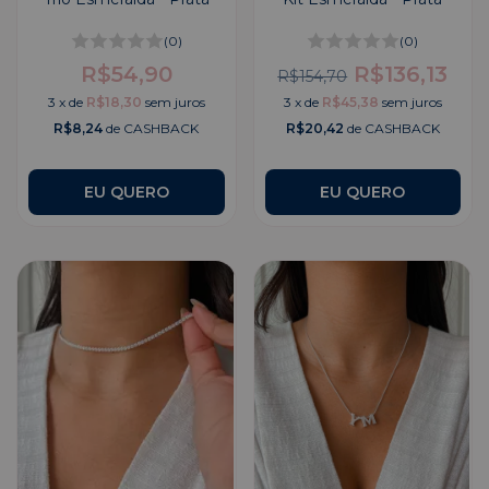
(0)
(0)
R$54,90
R$136,13
R$154,70
3
x
de
R$18,30
sem juros
3
x
de
R$45,38
sem juros
R$8,24
de CASHBACK
R$20,42
de CASHBACK
EU QUERO