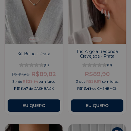
Trio Argola Redonda
Kit Brilho - Prata
Cravejada - Prata
(0)
(0)
R$89,82
R$89,90
R$99,80
3
x
de
R$29,94
sem juros
3
x
de
R$29,97
sem juros
R$13,47
de CASHBACK
R$13,49
de CASHBACK
EU QUERO