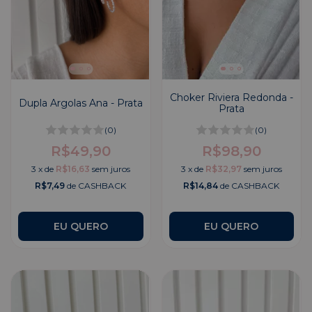
Choker Riviera Redonda -
Dupla Argolas Ana - Prata
Prata
(0)
(0)
R$49,90
R$98,90
3
x
de
R$16,63
sem juros
3
x
de
R$32,97
sem juros
R$7,49
de CASHBACK
R$14,84
de CASHBACK