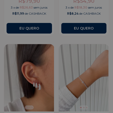
R$79,90
R$54,90
3
x
de
R$26,63
sem juros
3
x
de
R$18,30
sem juros
R$11,99
de CASHBACK
R$8,24
de CASHBACK
EU QUERO