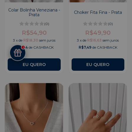
Colar Bolinha Veneziana -
Choker Fita Fina - Prata
Prata
(0)
(0)
R$54,90
R$49,90
3
x
de
R$18,30
sem juros
3
x
de
R$16,63
sem juros
R$8,24
de CASHBACK
R$7,49
de CASHBACK
3