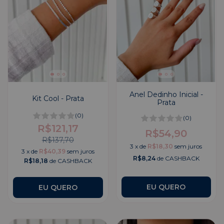
Anel Dedinho Inicial -
Kit Cool - Prata
Prata
(0)
(0)
R$121,17
R$54,90
R$137,70
3
x
de
R$18,30
sem juros
3
x
de
R$40,39
sem juros
R$8,24
de CASHBACK
R$18,18
de CASHBACK
EU QUERO
EU QUERO