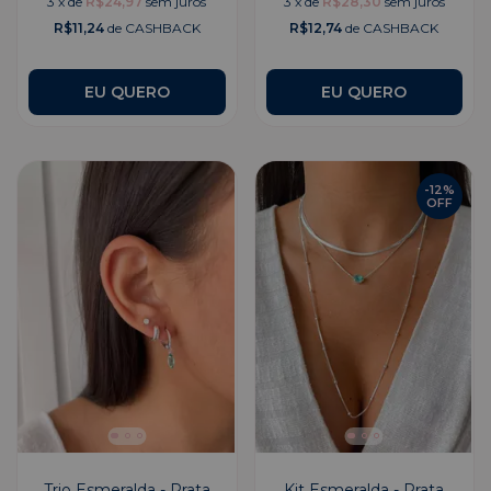
3
x
de
R$24,97
sem juros
3
x
de
R$28,30
sem juros
R$11,24
de CASHBACK
R$12,74
de CASHBACK
EU QUERO
EU QUERO
-
12
%
OFF
Trio Esmeralda - Prata
Kit Esmeralda - Prata