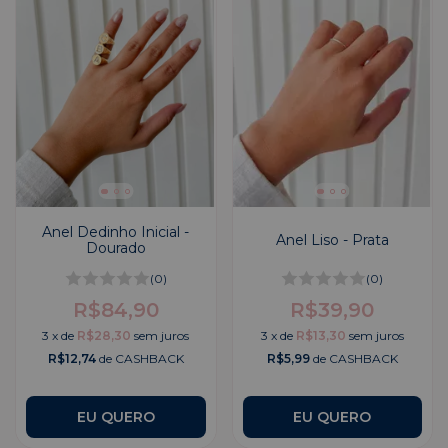
Anel Dedinho Inicial -
Anel Liso - Prata
Dourado
(0)
(0)
R$84,90
R$39,90
3
x
de
R$28,30
sem juros
3
x
de
R$13,30
sem juros
R$12,74
de CASHBACK
R$5,99
de CASHBACK
EU QUERO
EU QUERO