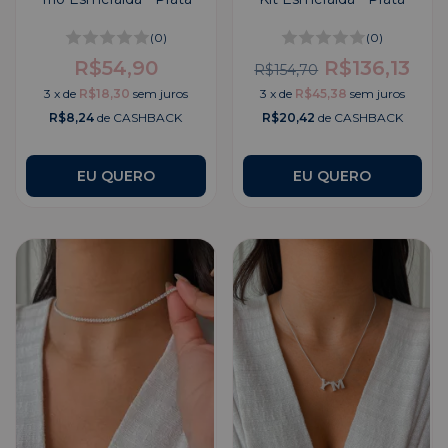
(0)
(0)
R$54,90
R$136,13
R$154,70
3
x
de
R$18,30
sem juros
3
x
de
R$45,38
sem juros
R$8,24
de CASHBACK
R$20,42
de CASHBACK
EU QUERO