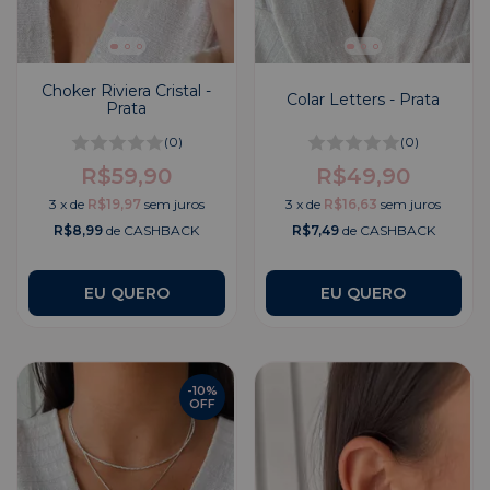
Choker Riviera Cristal -
Colar Letters - Prata
Prata
(0)
(0)
R$59,90
R$49,90
3
x
de
R$19,97
sem juros
3
x
de
R$16,63
sem juros
R$8,99
de CASHBACK
R$7,49
de CASHBACK
EU QUERO
-
10
%
OFF