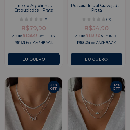
Trio de Argolinhas
Pulseira Inicial Cravejada -
Craqueladas - Prata
Prata
(0)
(0)
R$79,90
R$54,90
3
x
de
R$26,63
sem juros
3
x
de
R$18,30
sem juros
R$11,99
de CASHBACK
R$8,24
de CASHBACK
EU QUERO
-
12
%
-
12
%
OFF
OFF