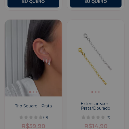
Extensor 5cm -
Trio Square - Prata
Prata/Dourado
(0)
(0)
R$59,90
R$14,90