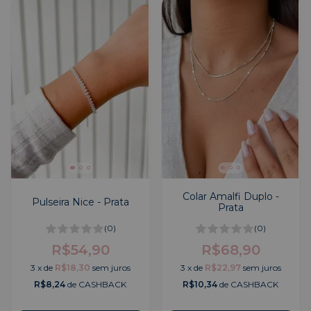
Colar Amalfi Duplo -
Pulseira Nice - Prata
Prata
(0)
(0)
R$54,90
R$68,90
3
x
de
R$18,30
sem juros
3
x
de
R$22,97
sem juros
R$8,24
de CASHBACK
R$10,34
de CASHBACK