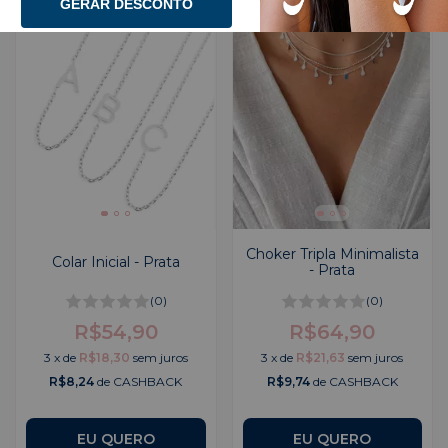
GERAR DESCONTO
Choker Tripla Minimalista
Colar Inicial - Prata
- Prata
(0)
(0)
R$54,90
R$64,90
3
x
de
R$18,30
sem juros
3
x
de
R$21,63
sem juros
R$8,24
de CASHBACK
R$9,74
de CASHBACK
EU QUERO