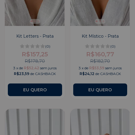
Kit Letters - Prata
Kit Místico - Prata
(0)
(0)
R$157,25
R$160,77
R$178,70
R$182,70
3
x
de
R$52,42
sem juros
3
x
de
R$53,59
sem juros
R$23,59
de CASHBACK
R$24,12
de CASHBACK
EU QUERO
EU QUERO