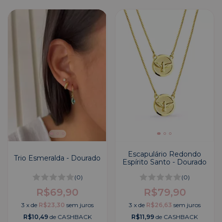
Escapulário Redondo
Trio Esmeralda - Dourado
Espírito Santo - Dourado
(0)
(0)
R$69,90
R$79,90
3
x
de
R$23,30
sem juros
3
x
de
R$26,63
sem juros
R$10,49
de CASHBACK
R$11,99
de CASHBACK