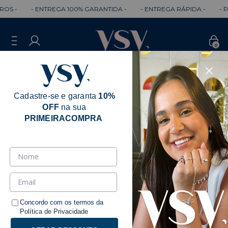
GA 100% GARANTIDA -
- ENTREGA RÁPIDA -
- PARCELE em 3x SE
0
Cadastre-se e garanta
10%
OFF
na sua
PRIMEIRACOMPRA
Influencers
Ordenar
Filtrar
Concordo com os termos da
Política de Privacidade