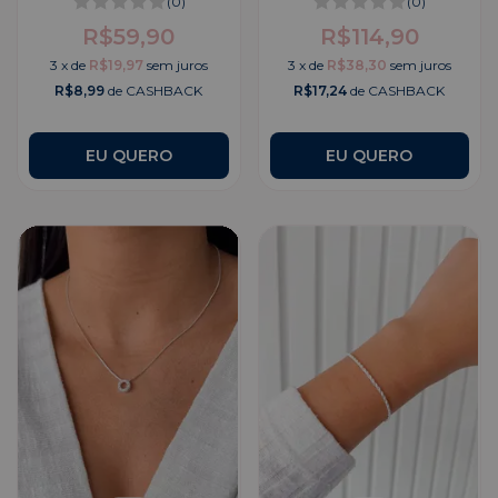
(0)
(0)
R$59,90
R$114,90
3
x
de
R$19,97
sem juros
3
x
de
R$38,30
sem juros
R$8,99
de CASHBACK
R$17,24
de CASHBACK
EU QUERO