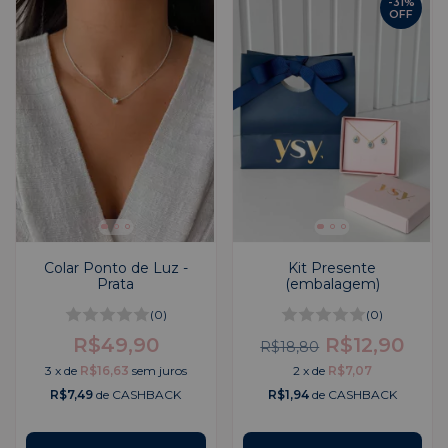
-
31
%
OFF
Colar Ponto de Luz -
Kit Presente
Prata
(embalagem)
(0)
(0)
R$49,90
R$12,90
R$18,80
3
x
de
R$16,63
sem juros
2
x
de
R$7,07
R$7,49
de CASHBACK
R$1,94
de CASHBACK