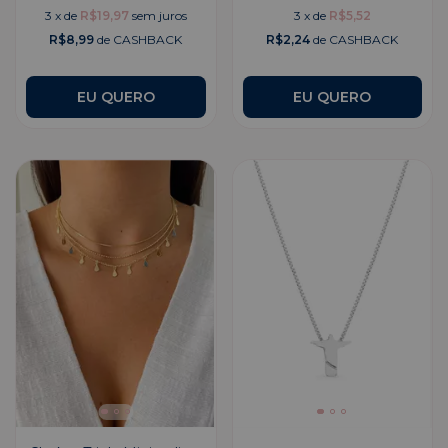
3
x
de
R$19,97
sem juros
3
x
de
R$5,52
R$8,99
de CASHBACK
R$2,24
de CASHBACK
EU QUERO