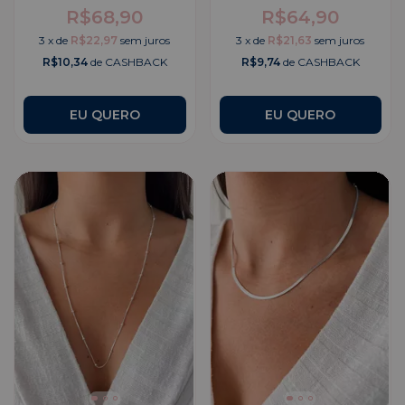
R$68,90
R$64,90
3
x
de
R$22,97
sem juros
3
x
de
R$21,63
sem juros
R$10,34
de CASHBACK
R$9,74
de CASHBACK