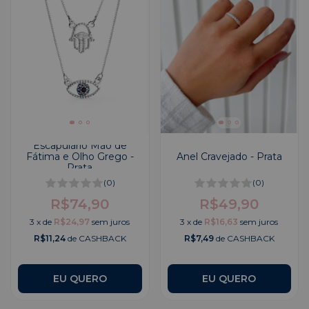
Escapulário Mão de
Fátima e Olho Grego -
Anel Cravejado - Prata
Prata
(0)
(0)
R$74,90
R$49,90
3
x
de
R$24,97
sem juros
3
x
de
R$16,63
sem juros
R$11,24
de CASHBACK
R$7,49
de CASHBACK
EU QUERO