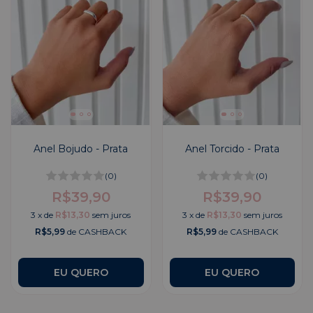
Anel Bojudo - Prata
Anel Torcido - Prata
(0)
(0)
R$39,90
R$39,90
3
x
de
R$13,30
sem juros
3
x
de
R$13,30
sem juros
R$5,99
de CASHBACK
R$5,99
de CASHBACK
EU QUERO
EU QUERO