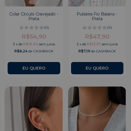
Colar Círculo Cravejado -
Pulseira Fio Baiano -
Prata
Prata
(0)
(0)
R$54,90
R$47,90
3
x
de
R$18,30
sem juros
3
x
de
R$15,97
sem juros
R$8,24
de CASHBACK
R$7,19
de CASHBACK