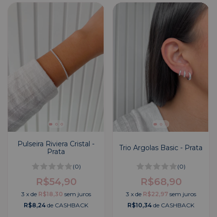
Pulseira Riviera Cristal -
Trio Argolas Basic - Prata
Prata
(0)
(0)
R$54,90
R$68,90
3
x
de
R$18,30
sem juros
3
x
de
R$22,97
sem juros
R$8,24
de CASHBACK
R$10,34
de CASHBACK