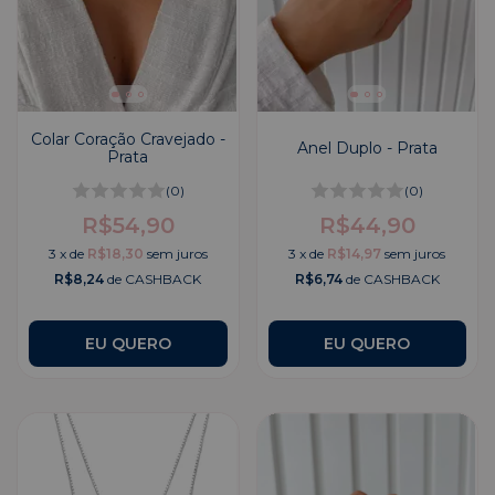
Colar Coração Cravejado -
Anel Duplo - Prata
Prata
(0)
(0)
R$54,90
R$44,90
3
x
de
R$18,30
sem juros
3
x
de
R$14,97
sem juros
R$8,24
de CASHBACK
R$6,74
de CASHBACK
EU QUERO