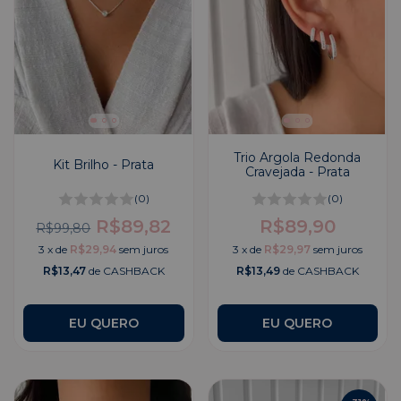
Trio Argola Redonda
Kit Brilho - Prata
Cravejada - Prata
(0)
(0)
R$89,82
R$89,90
R$99,80
3
x
de
R$29,94
sem juros
3
x
de
R$29,97
sem juros
R$13,47
de CASHBACK
R$13,49
de CASHBACK
EU QUERO