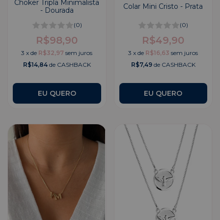
Choker Tripla Minimalista
Colar Mini Cristo - Prata
- Dourada
(0)
(0)
R$98,90
R$49,90
3
x
de
R$32,97
sem juros
3
x
de
R$16,63
sem juros
R$14,84
de CASHBACK
R$7,49
de CASHBACK