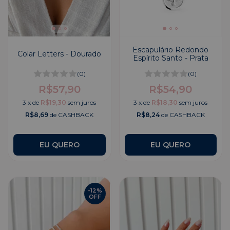
Escapulário Redondo
Colar Letters - Dourado
Espírito Santo - Prata
(0)
(0)
R$57,90
R$54,90
3
x
de
R$19,30
sem juros
3
x
de
R$18,30
sem juros
R$8,69
de CASHBACK
R$8,24
de CASHBACK
EU QUERO
-
12
%
OFF