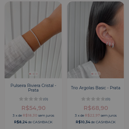
Pulseira Riviera Cristal -
Trio Argolas Basic - Prata
Prata
(0)
(0)
R$54,90
R$68,90
3
x
de
R$18,30
sem juros
3
x
de
R$22,97
sem juros
R$8,24
de CASHBACK
R$10,34
de CASHBACK