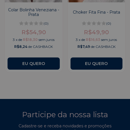
Colar Bolinha Veneziana -
Choker Fita Fina - Prata
Prata
(0)
(0)
R$54,90
R$49,90
3
x
de
R$18,30
sem juros
3
x
de
R$16,63
sem juros
R$8,24
de CASHBACK
R$7,49
de CASHBACK
Participe da nossa lista
Cadastre-se e receba novidades e promoções