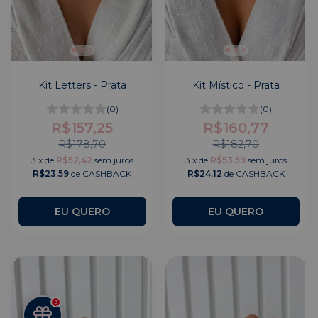
Kit Letters - Prata
Kit Místico - Prata
(0)
(0)
R$157,25
R$160,77
R$178,70
R$182,70
3
x
de
R$52,42
sem juros
3
x
de
R$53,59
sem juros
R$23,59
de CASHBACK
R$24,12
de CASHBACK
EU QUERO
EU QUERO
3