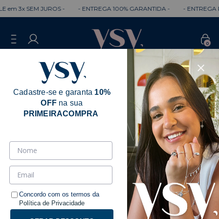
M JUROS -
- ENTREGA 100% GARANTIDA -
- ENTREGA RÁPIDA -
0
Cadastre-se e garanta
10%
OFF
na sua
PRIMEIRACOMPRA
Influencers
Ordenar
Filtrar
Concordo com os termos da
Política de Privacidade