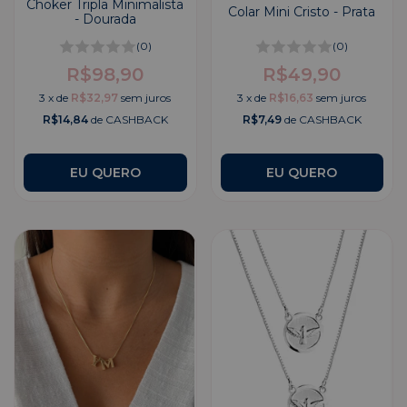
Choker Tripla Minimalista
Colar Mini Cristo - Prata
- Dourada
(0)
(0)
R$98,90
R$49,90
3
x
de
R$32,97
sem juros
3
x
de
R$16,63
sem juros
R$14,84
de CASHBACK
R$7,49
de CASHBACK