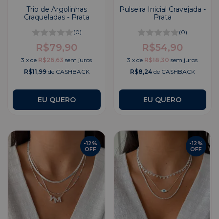
Trio de Argolinhas
Pulseira Inicial Cravejada -
Craqueladas - Prata
Prata
(0)
(0)
R$79,90
R$54,90
3
x
de
R$26,63
sem juros
3
x
de
R$18,30
sem juros
R$11,99
de CASHBACK
R$8,24
de CASHBACK
EU QUERO
-
12
%
-
12
%
OFF
OFF