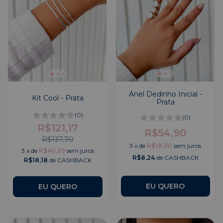
Anel Dedinho Inicial -
Kit Cool - Prata
Prata
(0)
(0)
R$121,17
R$54,90
R$137,70
3
x
de
R$18,30
sem juros
3
x
de
R$40,39
sem juros
R$8,24
de CASHBACK
R$18,18
de CASHBACK
EU QUERO
EU QUERO