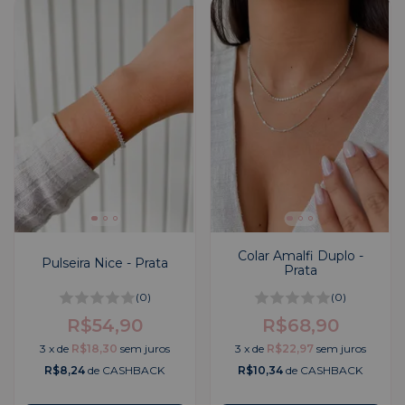
Colar Amalfi Duplo -
Pulseira Nice - Prata
Prata
(0)
(0)
R$54,90
R$68,90
3
x
de
R$18,30
sem juros
3
x
de
R$22,97
sem juros
R$8,24
de CASHBACK
R$10,34
de CASHBACK