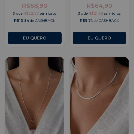
R$68,90
R$64,90
3
x
de
R$22,97
sem juros
3
x
de
R$21,63
sem juros
R$10,34
de CASHBACK
R$9,74
de CASHBACK