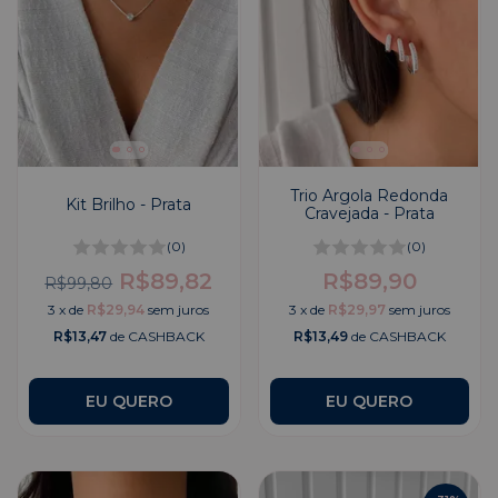
Trio Argola Redonda
Kit Brilho - Prata
Cravejada - Prata
(0)
(0)
R$89,82
R$89,90
R$99,80
3
x
de
R$29,94
sem juros
3
x
de
R$29,97
sem juros
R$13,47
de CASHBACK
R$13,49
de CASHBACK
EU QUERO