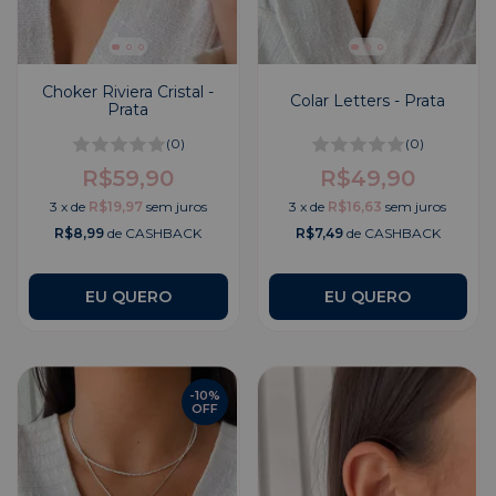
Choker Riviera Cristal -
Colar Letters - Prata
Prata
(0)
(0)
R$59,90
R$49,90
3
x
de
R$19,97
sem juros
3
x
de
R$16,63
sem juros
R$8,99
de CASHBACK
R$7,49
de CASHBACK
EU QUERO
-
10
%
OFF