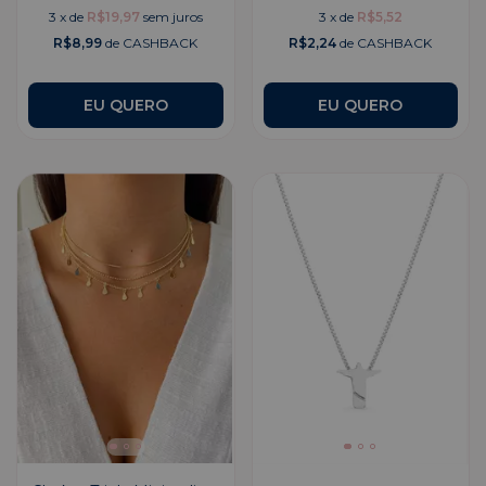
3
x
de
R$19,97
sem juros
3
x
de
R$5,52
R$8,99
de CASHBACK
R$2,24
de CASHBACK
EU QUERO