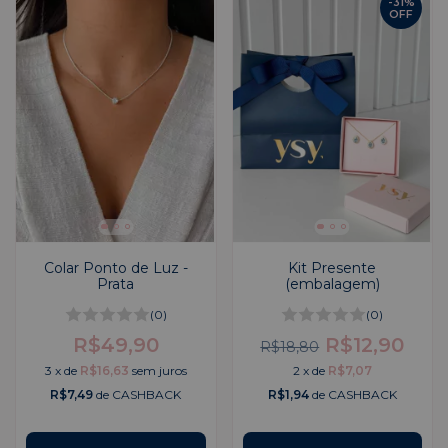
-
31
%
OFF
Colar Ponto de Luz -
Kit Presente
Prata
(embalagem)
(0)
(0)
R$49,90
R$12,90
R$18,80
3
x
de
R$16,63
sem juros
2
x
de
R$7,07
R$7,49
de CASHBACK
R$1,94
de CASHBACK