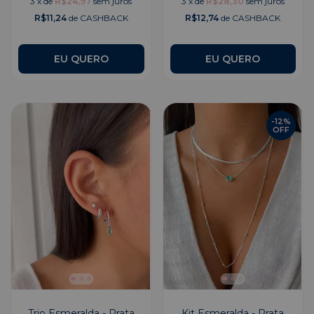
3
x
de
R$24,97
sem juros
3
x
de
R$28,30
sem juros
R$11,24
de CASHBACK
R$12,74
de CASHBACK
EU QUERO
EU QUERO
-
12
%
OFF
Trio Esmeralda - Prata
Kit Esmeralda - Prata