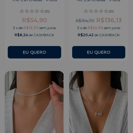
(0)
(0)
R$54,90
R$136,13
R$154,70
3
x
de
R$18,30
sem juros
3
x
de
R$45,38
sem juros
R$8,24
de CASHBACK
R$20,42
de CASHBACK
EU QUERO