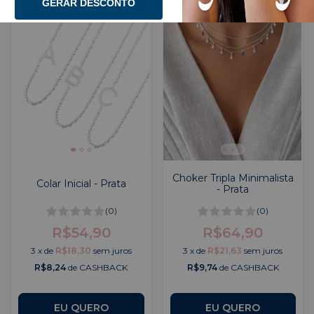
GERAR DESCONTO
Choker Tripla Minimalista
Colar Inicial - Prata
- Prata
(0)
(0)
R$54,90
R$64,90
3
x
de
R$18,30
sem juros
3
x
de
R$21,63
sem juros
R$8,24
de CASHBACK
R$9,74
de CASHBACK
EU QUERO