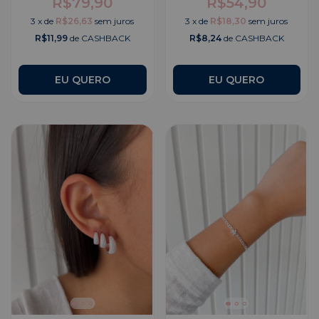
R$79,90
R$54,90
3
x
de
R$26,63
sem juros
3
x
de
R$18,30
sem juros
R$11,99
de CASHBACK
R$8,24
de CASHBACK
EU QUERO