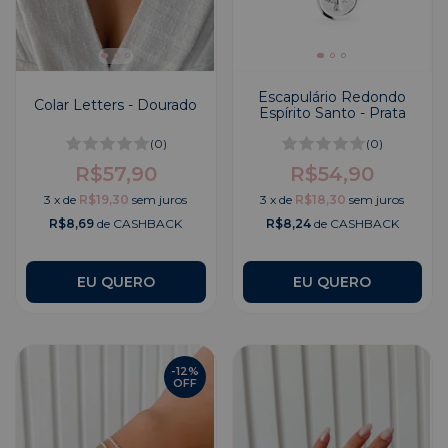
Escapulário Redondo
Colar Letters - Dourado
Espírito Santo - Prata
(0)
(0)
R$57,90
R$54,90
3
x
de
R$19,30
sem juros
3
x
de
R$18,30
sem juros
R$8,69
de CASHBACK
R$8,24
de CASHBACK
EU QUERO
-
12
%
OFF