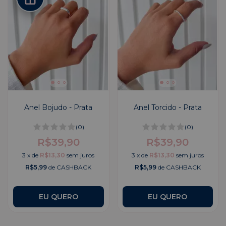
Anel Bojudo - Prata
Anel Torcido - Prata
(0)
(0)
R$39,90
R$39,90
3
x
de
R$13,30
sem juros
3
x
de
R$13,30
sem juros
R$5,99
de CASHBACK
R$5,99
de CASHBACK
EU QUERO
EU QUERO