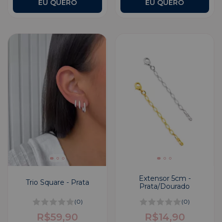
Extensor 5cm -
Trio Square - Prata
Prata/Dourado
(0)
(0)
R$59,90
R$14,90