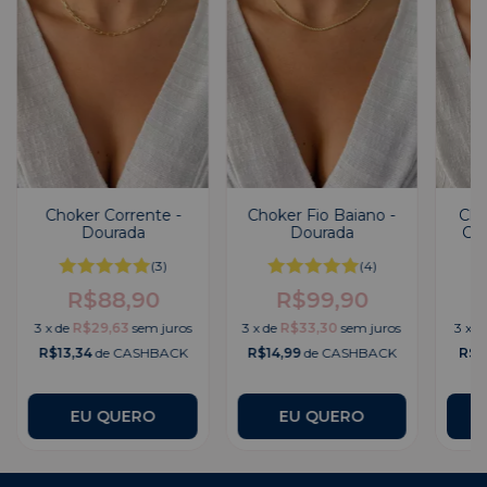
Choker Corrente -
Choker Fio Baiano -
Cho
Dourada
Dourada
Cor
(3)
(4)
R$88,90
R$99,90
3
x
de
R$29,63
sem juros
3
x
de
R$33,30
sem juros
3
x
d
R$13,34
de CASHBACK
R$14,99
de CASHBACK
R$8