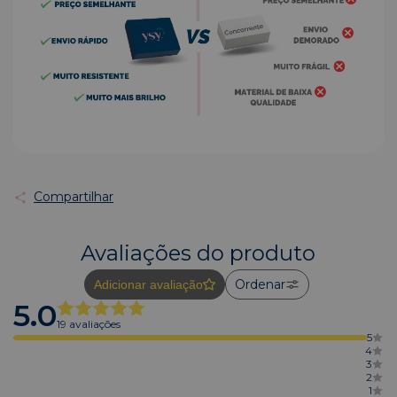
Compartilhar
Avaliações do produto
Ordenar
Adicionar avaliação
5.0
19 avaliações
5
4
3
2
1