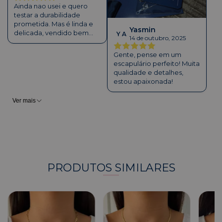
Ainda nao usei e quero
testar a durabilidade
prometida. Mas é linda e
Yasmin
delicada, vendido bem
Y A
14 de outubro, 2025
embalada cim garantia e
instruções de uso !
Gente, pense em um
Parabéns, amei.
escapulário perfeito! Muita
qualidade e detalhes,
estou apaixonada!
Ver mais
PRODUTOS SIMILARES