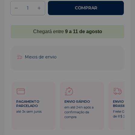
Chegará entre
9 a 11 de agosto
Meios de envio
ENVIO RÁPIDO
ENVIO PARA TODO
PAGAMENT
BRASIL
PARCELADO
em até 24h após a
Frete Grátis a partir
até 3x sem ju
confirmação da
de R$ 249,00*
compra