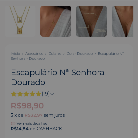
Início
Acessórios
Colares
Colar Dourado
Escapulário Nª
Senhora - Dourado
Escapulário Nª Senhora -
Dourado
(19)
R$98,90
3
x de
R$32,97
sem juros
Ver mais detalhes
R$14,84
de CASHBACK