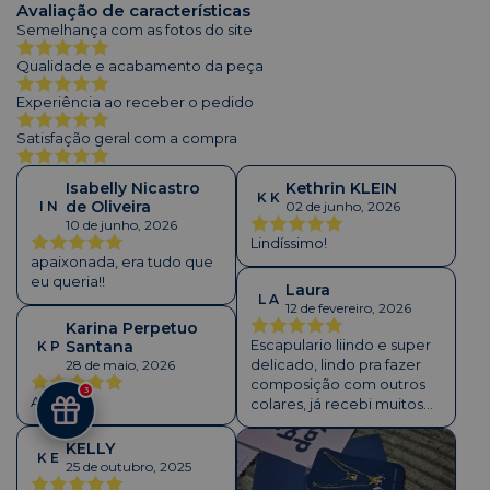
Avaliação de características
Semelhança com as fotos do site
Qualidade e acabamento da peça
Experiência ao receber o pedido
Satisfação geral com a compra
Isabelly Nicastro
Kethrin KLEIN
K K
de Oliveira
I N
02 de junho, 2026
10 de junho, 2026
Lindíssimo!
apaixonada, era tudo que
eu queria!!
Laura
L A
12 de fevereiro, 2026
Karina Perpetuo
Escapulario liindo e super
Santana
K P
delicado, lindo pra fazer
28 de maio, 2026
composição com outros
3
Amei!!!!!!
colares, já recebi muitos
elogios dele!!!
KELLY
K E
25 de outubro, 2025