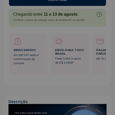
Chegando entre
11 e 13 de agosto
.
i
Confirme o prazo de entrega antes da finalização do pedido.
ENVIO RÁPIDO
ENVIO PARA TODO
PAGAMENT
BRASIL
PARCELADO
em até 24h após a
Frete Grátis a partir
até 3x sem ju
confirmação da
de R$ 249,00*
compra
Descrição