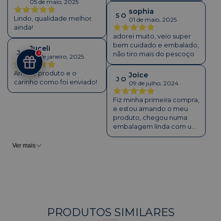
05 de maio, 2025
sophia
S O
Lindo, qualidade melhor
01 de maio, 2025
ainda!
adorei muito, veio super
bem cuidado e embalado,
Juceli
J U
não tiro mais do pescoço
3
04 de janeiro, 2025
Amei o produto e o
Joice
J O
carinho como foi enviado!
09 de julho, 2024
Fiz minha primeira compra,
e estou amando o meu
produto, chegou numa
embalagem linda com um
cheirinho maravilhoso!
Quanto ao prazo de
Ver mais
entrega chegou antes do
previsto… Amei
PRODUTOS SIMILARES