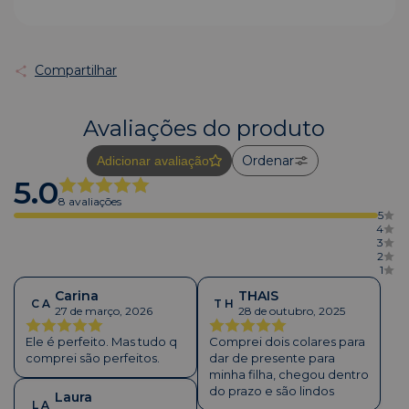
Compartilhar
Avaliações do produto
Ordenar
Adicionar avaliação
5.0
8 avaliações
5
4
3
2
1
Carina
THAIS
C A
T H
27 de março, 2026
28 de outubro, 2025
Ele é perfeito. Mas tudo q
Comprei dois colares para
comprei são perfeitos.
dar de presente para
minha filha, chegou dentro
do prazo e são lindos
Laura
L A