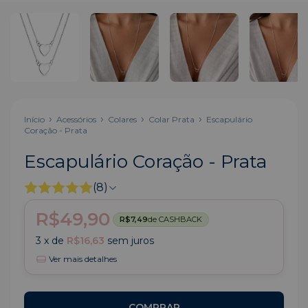
Início
Acessórios
Colares
Colar Prata
Escapulário
Coração - Prata
Escapulário Coração - Prata
(8)
R$49,90
R$7,49
de CASHBACK
3
x de
R$16,63
sem juros
Ver mais detalhes