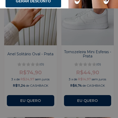
GERAR DESCONTO
Tornozeleira Mini Esferas -
Anel Solitário Oval - Prata
Prata
(0)
(0)
R$74,90
R$44,90
3
x
de
R$24,97
sem juros
3
x
de
R$14,97
sem juros
R$11,24
de CASHBACK
R$6,74
de CASHBACK
EU QUERO