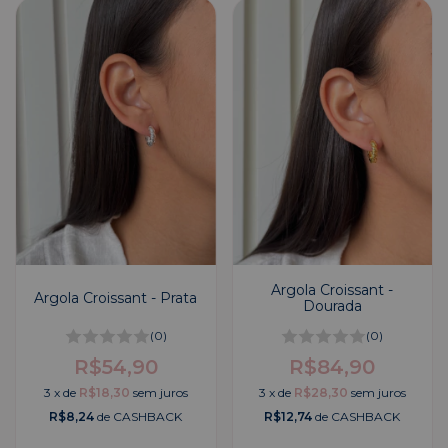
Argola Croissant -
Argola Croissant - Prata
Dourada
(0)
(0)
R$54,90
R$84,90
3
x
de
R$18,30
sem juros
3
x
de
R$28,30
sem juros
R$8,24
de CASHBACK
R$12,74
de CASHBACK