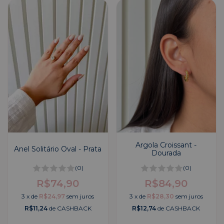
Argola Croissant -
Anel Solitário Oval - Prata
Dourada
(0)
(0)
R$74,90
R$84,90
3
x
de
R$24,97
sem juros
3
x
de
R$28,30
sem juros
R$11,24
de CASHBACK
R$12,74
de CASHBACK