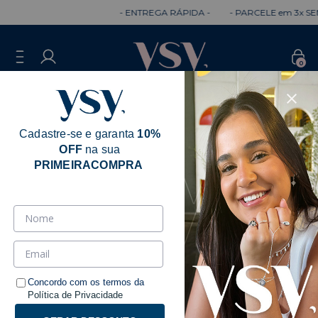
- ENTREGA RÁPIDA -
- PARCELE em 3x SEM
0
Cadastre-se e garanta
10%
OFF
na sua
Erro - 404
PRIMEIRACOMPRA
Desculpe, mas a página que você está
procurando não existe.
Talvez você se interesse pelos seguintes produtos.
Concordo com os termos da
Política de Privacidade