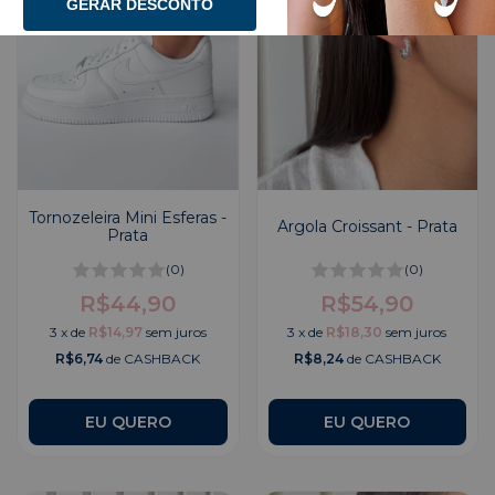
GERAR DESCONTO
Tornozeleira Mini Esferas -
Argola Croissant - Prata
Prata
(0)
(0)
R$44,90
R$54,90
3
x
de
R$14,97
sem juros
3
x
de
R$18,30
sem juros
R$6,74
de CASHBACK
R$8,24
de CASHBACK