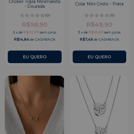
Choker Tripla Minimalista
Colar Mini Cristo - Prata
- Dourada
(0)
(0)
R$98,90
R$49,90
3
x
de
R$32,97
sem juros
3
x
de
R$16,63
sem juros
R$14,84
de CASHBACK
R$7,49
de CASHBACK