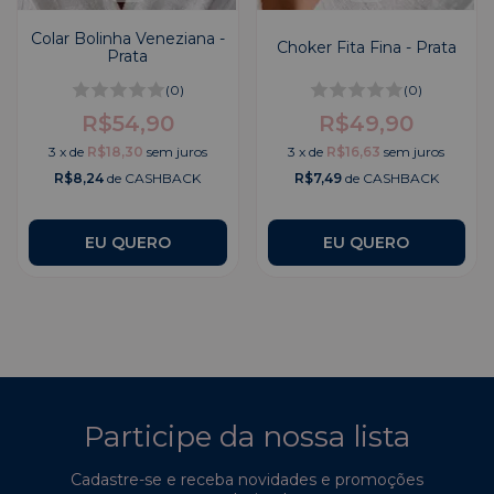
Colar Bolinha Veneziana -
Choker Fita Fina - Prata
Prata
(0)
(0)
R$54,90
R$49,90
3
x
de
R$18,30
sem juros
3
x
de
R$16,63
sem juros
R$8,24
de CASHBACK
R$7,49
de CASHBACK
Participe da nossa lista
Cadastre-se e receba novidades e promoções