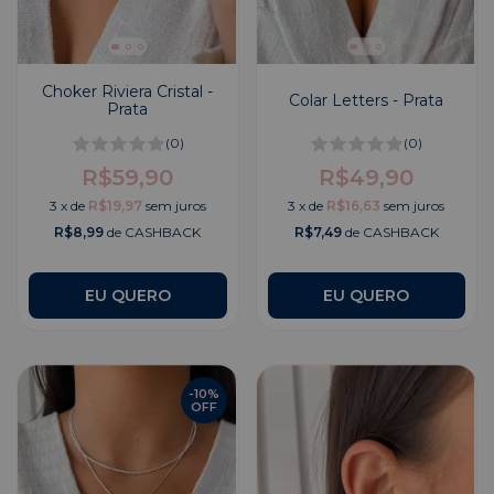
Choker Riviera Cristal -
Colar Letters - Prata
Prata
(0)
(0)
R$59,90
R$49,90
3
x
de
R$19,97
sem juros
3
x
de
R$16,63
sem juros
R$8,99
de CASHBACK
R$7,49
de CASHBACK
EU QUERO
-
10
%
OFF