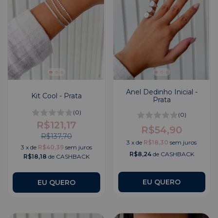
Anel Dedinho Inicial -
Kit Cool - Prata
Prata
(0)
(0)
R$121,17
R$54,90
R$137,70
3
x
de
R$18,30
sem juros
3
x
de
R$40,39
sem juros
R$8,24
de CASHBACK
R$18,18
de CASHBACK
EU QUERO
EU QUERO