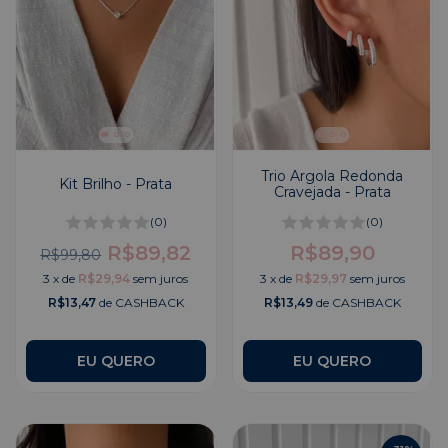
Trio Argola Redonda
Kit Brilho - Prata
Cravejada - Prata
(0)
(0)
R$89,82
R$89,90
R$99,80
3
x
de
R$29,94
sem juros
3
x
de
R$29,97
sem juros
R$13,47
de CASHBACK
R$13,49
de CASHBACK
EU QUERO