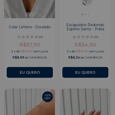
Escapulário Redondo
Colar Letters - Dourado
Espírito Santo - Prata
(0)
(0)
R$57,90
R$54,90
3
x
de
R$19,30
sem juros
3
x
de
R$18,30
sem juros
R$8,69
de CASHBACK
R$8,24
de CASHBACK
EU QUERO
-
12
%
OFF