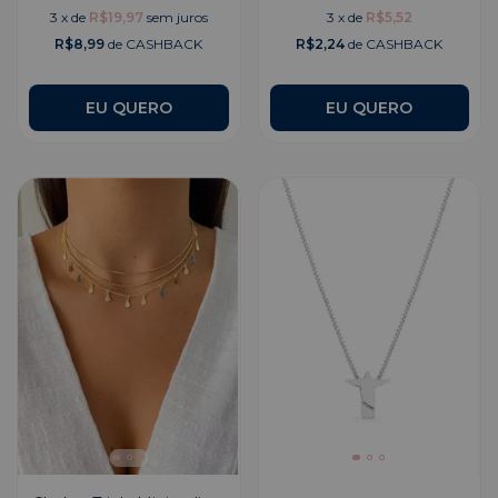
3
x
de
R$19,97
sem juros
3
x
de
R$5,52
R$8,99
de CASHBACK
R$2,24
de CASHBACK
EU QUERO