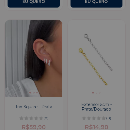
Extensor 5cm -
Trio Square - Prata
Prata/Dourado
(0)
(0)
R$59,90
R$14,90