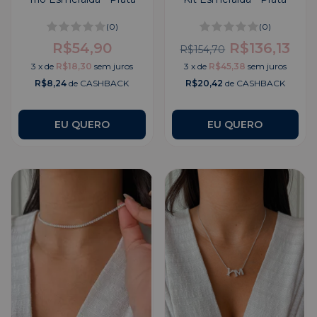
(0)
(0)
R$54,90
R$136,13
R$154,70
3
x
de
R$18,30
sem juros
3
x
de
R$45,38
sem juros
R$8,24
de CASHBACK
R$20,42
de CASHBACK
EU QUERO