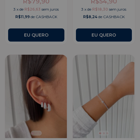
R$79,90
R$54,90
3
x
de
R$26,63
sem juros
3
x
de
R$18,30
sem juros
R$11,99
de CASHBACK
R$8,24
de CASHBACK
EU QUERO