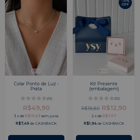
-
31
%
OFF
Colar Ponto de Luz -
Kit Presente
Prata
(embalagem)
(0)
(0)
R$49,90
R$12,90
R$18,80
3
x
de
R$16,63
sem juros
2
x
de
R$7,07
R$7,49
de CASHBACK
R$1,94
de CASHBACK