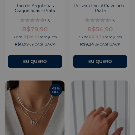
Trio de Argolinhas
Pulseira Inicial Cravejada -
Craqueladas - Prata
Prata
(0)
(0)
R$79,90
R$54,90
3
x
de
R$26,63
sem juros
3
x
de
R$18,30
sem juros
R$11,99
de CASHBACK
R$8,24
de CASHBACK
EU QUERO
-
12
%
OFF