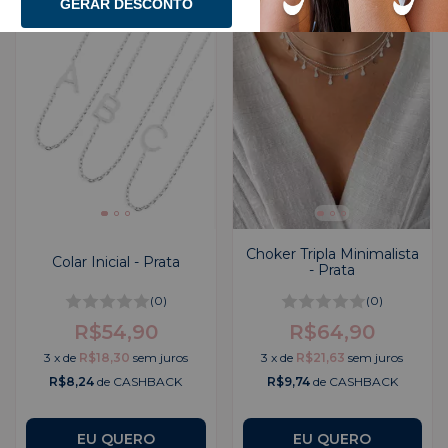
GERAR DESCONTO
Choker Tripla Minimalista
Colar Inicial - Prata
- Prata
(0)
(0)
R$54,90
R$64,90
3
x
de
R$18,30
sem juros
3
x
de
R$21,63
sem juros
R$8,24
de CASHBACK
R$9,74
de CASHBACK
EU QUERO