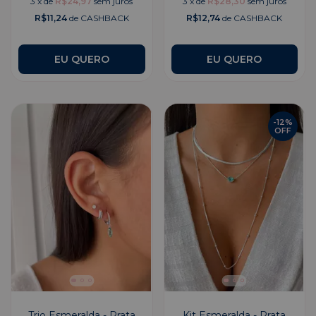
3
x
de
R$24,97
sem juros
3
x
de
R$28,30
sem juros
R$11,24
de CASHBACK
R$12,74
de CASHBACK
EU QUERO
EU QUERO
-
12
%
OFF
Trio Esmeralda - Prata
Kit Esmeralda - Prata