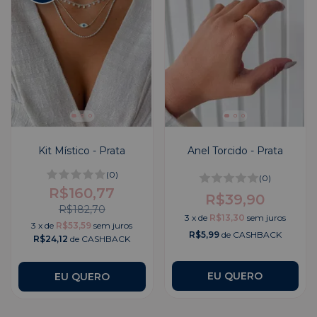
Kit Místico - Prata
Anel Torcido - Prata
(0)
(0)
R$160,77
R$39,90
R$182,70
3
x
de
R$13,30
sem juros
3
x
de
R$53,59
sem juros
R$5,99
de CASHBACK
R$24,12
de CASHBACK
EU QUERO
EU QUERO