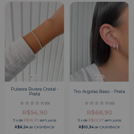
Pulseira Riviera Cristal -
Trio Argolas Basic - Prata
Prata
(0)
(0)
R$54,90
R$68,90
3
x
de
R$18,30
sem juros
3
x
de
R$22,97
sem juros
R$8,24
de CASHBACK
R$10,34
de CASHBACK