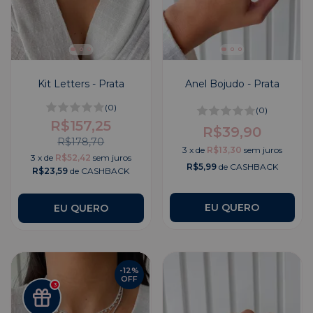
Kit Letters - Prata
Anel Bojudo - Prata
(0)
(0)
R$157,25
R$39,90
R$178,70
3
x
de
R$13,30
sem juros
3
x
de
R$52,42
sem juros
R$5,99
de CASHBACK
R$23,59
de CASHBACK
EU QUERO
EU QUERO
-
12
%
OFF
3