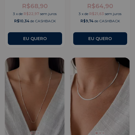
R$68,90
R$64,90
3
x
de
R$22,97
sem juros
3
x
de
R$21,63
sem juros
R$10,34
de CASHBACK
R$9,74
de CASHBACK