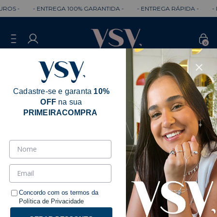
- ENTREGA 100% GARANTIDA -
- ENTREGA RÁPIDA -
- PARCELE em
0
Cadastre-se e garanta
10%
OFF
na sua
PRIMEIRACOMPRA
Influencers
Ordenar
Filtrar
Concordo com os termos da
Política de Privacidade