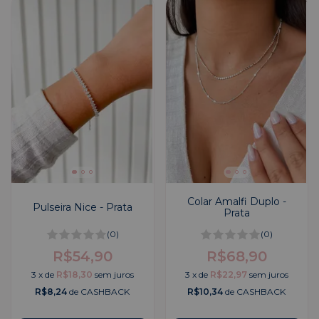
Colar Amalfi Duplo -
Pulseira Nice - Prata
Prata
(0)
(0)
R$54,90
R$68,90
3
x
de
R$18,30
sem juros
3
x
de
R$22,97
sem juros
R$8,24
de CASHBACK
R$10,34
de CASHBACK