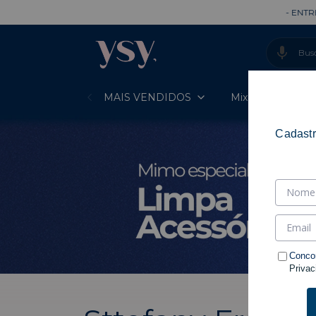
- ENTREGA RÁPIDA -
- P
MAIS VENDIDOS
Mixes Prontos
Cadastr
Conco
Privac