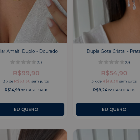
lar Amalfi Duplo - Dourado
Dupla Gota Cristal - Prat
(0)
(0)
R$99,90
R$54,90
3
x
de
R$33,30
sem juros
3
x
de
R$18,30
sem juros
R$14,99
de CASHBACK
R$8,24
de CASHBACK