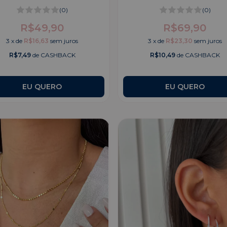
(0)
(0)
R$49,90
R$69,90
3
x
de
R$16,63
sem juros
3
x
de
R$23,30
sem juros
R$7,49
de CASHBACK
R$10,49
de CASHBACK