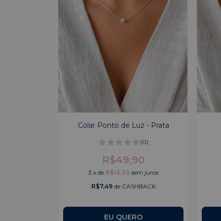
Colar Ponto de Luz - Prata
(0)
R$49,90
3
x
de
R$16,63
sem juros
R$7,49
de CASHBACK