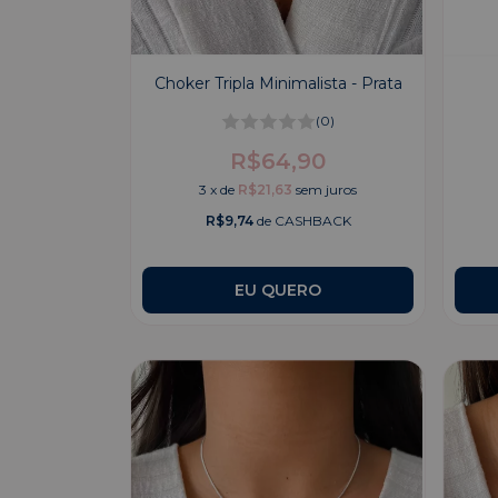
Choker Tripla Minimalista - Prata
(0)
R$64,90
3
x
de
R$21,63
sem juros
R$9,74
de CASHBACK