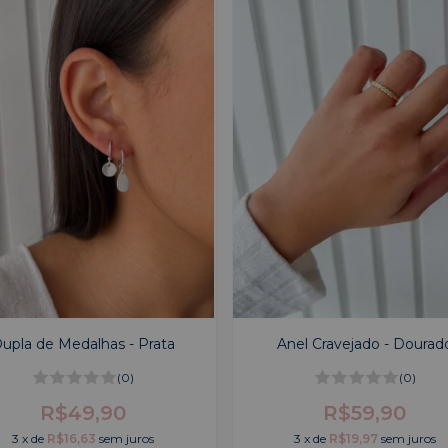
upla de Medalhas - Prata
Anel Cravejado - Dourad
(0)
(0)
R$49,90
R$59,90
3
x
de
R$16,63
sem juros
3
x
de
R$19,97
sem juros