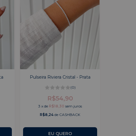
ta
Pulseira Riviera Cristal - Prata
(0)
R$54,90
3
x
de
R$18,30
sem juros
R$8,24
de CASHBACK