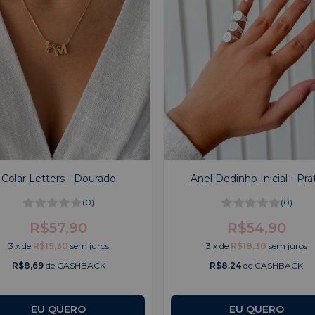
Colar Letters - Dourado
Anel Dedinho Inicial - Pra
(0)
(0)
R$57,90
R$54,90
3
x
de
R$19,30
sem juros
3
x
de
R$18,30
sem juros
R$8,69
de CASHBACK
R$8,24
de CASHBACK
EU QUERO
EU QUERO