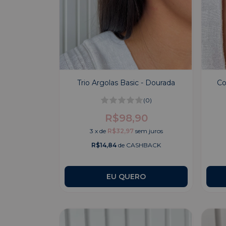
Trio Argolas Basic - Dourada
Co
(0)
R$98,90
3
x
de
R$32,97
sem juros
R$14,84
de CASHBACK