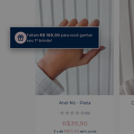
Faltam
R$ 169,00
para você ganhar
seu 1º brinde!
Anel Nó - Prata
D
(0)
R$39,90
3
x
de
R$13,30
sem juros