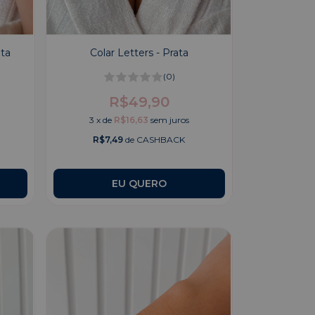
ata
Colar Letters - Prata
(0)
R$49,90
3
x
de
R$16,63
sem juros
R$7,49
de CASHBACK
EU QUERO