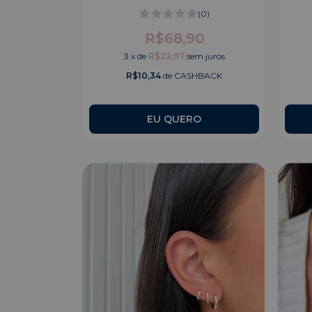
(0)
R$68,90
3
x
de
R$22,97
sem juros
R$10,34
de CASHBACK