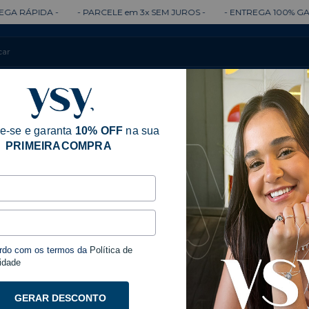
ARCELE em 3x SEM JUROS -
- ENTREGA 100% GARANTIDA -
- ENT
Colares
Brincos
Anéis
Pulseiras
e-se e garanta
10% OFF
na sua
PRIMEIRACOMPRA
rdo com os termos da
Política de
idade
GERAR DESCONTO