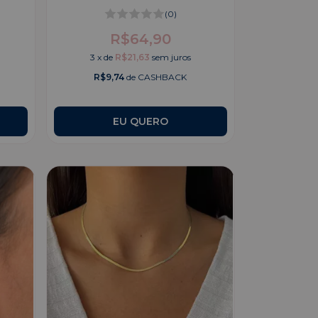
(0)
R$64,90
3
x
de
R$21,63
sem juros
R$9,74
de CASHBACK