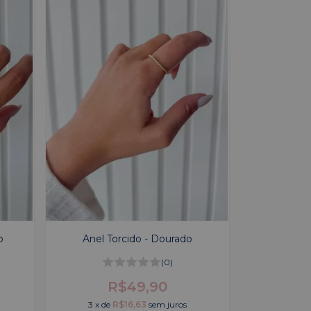
o
Anel Torcido - Dourado
(0)
R$49,90
3
x
de
R$16,63
sem juros