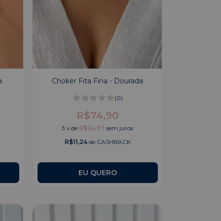
a
Choker Fita Fina - Dourada
(0)
R$74,90
3
x
de
R$24,97
sem juros
R$11,24
de CASHBACK