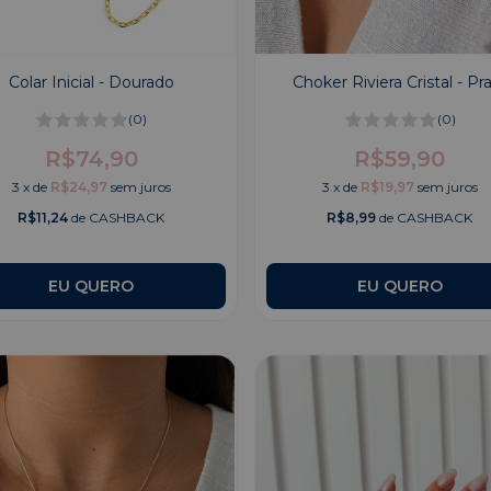
Colar Inicial - Dourado
Choker Riviera Cristal - Pr
(0)
(0)
R$74,90
R$59,90
3
x
de
R$24,97
sem juros
3
x
de
R$19,97
sem juros
R$11,24
de CASHBACK
R$8,99
de CASHBACK
EU QUERO