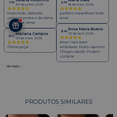
Juliana Moutinho
Alana Maia
J M
A M
30 de junho, 2026
18 de maio, 2026
Muito lindo, delicado
perfeito maravilhoso lindo
como promete e de ótima
amei
3
qualidade. Amei
Rosa Maria Bueno
R M
Mariana Campos
02 de abril, 2026
M C
06 de maio, 2026
Amei ! Veio bem
Ótima peça!
embalado. Muito capricho.
Chegou rápido. Podem
comprar .
Ver mais
PRODUTOS SIMILARES