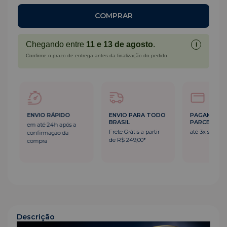
Chegando entre
11 e 13 de agosto
.
i
Confirme o prazo de entrega antes da finalização do pedido.
ENVIO RÁPIDO
ENVIO PARA TODO
PAGAMENT
BRASIL
PARCELADO
em até 24h após a
Frete Grátis a partir
até 3x sem ju
confirmação da
de R$ 249,00*
compra
Descrição