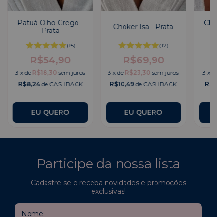
Patuá Olho Grego -
Cho
Choker Isa - Prata
Prata
(15)
(12)
R$54,90
R$69,90
3
x
de
R$18,30
sem juros
3
x
de
R$23,30
sem juros
3
x
d
R$8,24
de CASHBACK
R$10,49
de CASHBACK
R$7
Participe da nossa lista
Cadastre-se e receba novidades e promoções
exclusivas!