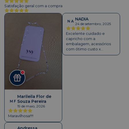
Satisfação geral com a compra
NADIA
N A
24 de setembro, 2025
Excelente cuidado e
capricho com a
embalagem, acessórios
com ótimo custo x
beneficio, pois se nota a
qualidade.
3
Marileila Flor de
Souza Pereira
M F
19 de maio, 2026
Maravilhosa!!!!
Andressa