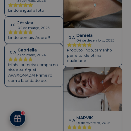
31 de maio, 2026
Lindo e igual à foto
Jéssica
J É
04 de março, 2025
Daniela
Lindo demais! Adorei!!
D A
04 de dezembro, 2025
Gabriella
Produto lindo, tamanho
G A
31 de maio, 2024
perfeito, de ótima
qualidade
Minha primeira compra no
site e eu fiquei
APAIXONADA! Primeiro
com a facilidade de
compra no site, segundo a
caixinha super delicada
coisa linda e terceiro o
colar que não quero mais
tirar!!!!!❤️
3
MARVIK
M A
01 de fevereiro, 2025