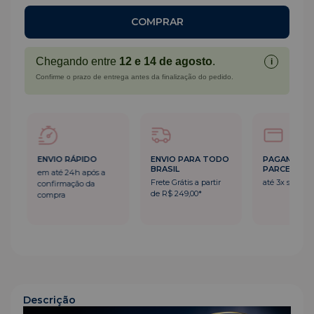
Chegando entre
12 e 14 de agosto
.
i
Confirme o prazo de entrega antes da finalização do pedido.
ENVIO RÁPIDO
ENVIO PARA TODO
PAGAMENT
BRASIL
PARCELADO
em até 24h após a
Frete Grátis a partir
até 3x sem ju
confirmação da
de R$ 249,00*
compra
Descrição