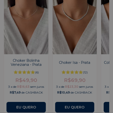
Choker Bolinha
Choker Isa - Prata
Colar
Veneziana - Prata
(6)
(12)
R$49,90
R$69,90
3
x
de
R$16,63
sem juros
3
x
de
R$23,30
sem juros
3
x
d
R$7,49
de CASHBACK
R$10,49
de CASHBACK
R$1