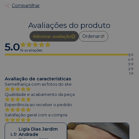
Compartilhar
Avaliações do produto
Ordenar
Adicionar avaliação
5.0
16 avaliações
5
4
3
2
1
Avaliação de características
Semelhança com as fotos do site
Qualidade e acabamento da peça
Experiência ao receber o pedido
Satisfação geral com a compra
Ligia Dias Jardim
Andrade
L D