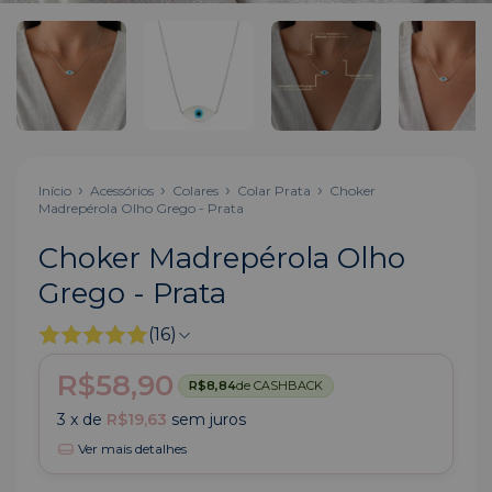
Início
Acessórios
Colares
Colar Prata
Choker
Madrepérola Olho Grego - Prata
Choker Madrepérola Olho
Grego - Prata
(16)
R$58,90
R$8,84
de CASHBACK
3
x de
R$19,63
sem juros
Ver mais detalhes