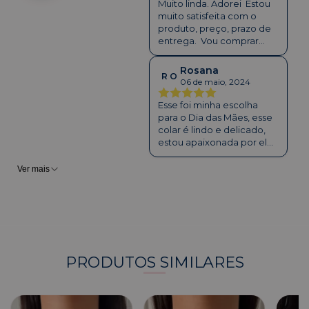
Muito linda. Adorei Estou
muito satisfeita com o
produto, preço, prazo de
entrega. Vou comprar
mais peças com certeza
Rosana
R O
06 de maio, 2024
Esse foi minha escolha
para o Dia das Mães, esse
colar é lindo e delicado,
estou apaixonada por ele!
e a entrega foi muito
rápido e muito bem
Ver mais
embalado.
PRODUTOS SIMILARES