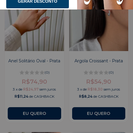
GERAR DESCONTO
Anel Solitário Oval - Prata
Argola Croissant - Prata
(0)
(0)
R$74,90
R$54,90
3
x
de
R$24,97
sem juros
3
x
de
R$18,30
sem juros
R$11,24
de CASHBACK
R$8,24
de CASHBACK
EU QUERO