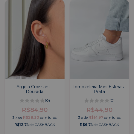
Argola Croissant -
Tornozeleira Mini Esferas -
Dourada
Prata
(0)
(0)
R$84,90
R$44,90
3
x
de
R$28,30
sem juros
3
x
de
R$14,97
sem juros
R$12,74
de CASHBACK
R$6,74
de CASHBACK