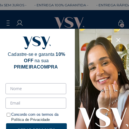
 SEM JUROS -
- ENTREGA 100% GARANTIDA -
- ENTREGA RÁPIDA 
0
Cadastre-se e garanta
10%
OFF
na sua
Erro - 404
PRIMEIRACOMPRA
Desculpe, mas a página que você está
procurando não existe.
Talvez você se interesse pelos seguintes produtos.
Concordo com os termos da
Política de Privacidade