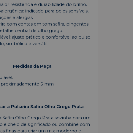
ior resistência e durabilidade do brilho.
lergênica: indicado para peles sensíveis,
ações e alergias.
eira com contas em tom safira, pingentes
etalhe central de olho grego.
vel: ajuste prático e confortável ao pulso.
do, simbólico e versátil.
Medidas da Peça
lável.
: aproximadamente 5 mm.
r a Pulseira Safira Olho Grego Prata
ra Safira Olho Grego Prata sozinha para um
ado e cheio de significado ou combine com
ras finas para criar um mix moderno e