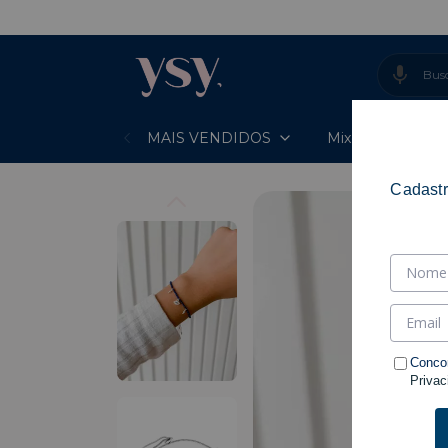
-
MAIS VENDIDOS
Mixes Prontos
Cadastr
Conco
Privac