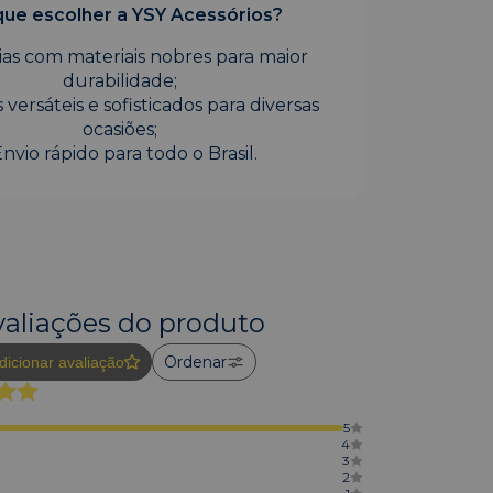
que escolher a YSY Acessórios?
oias com materiais nobres para maior
durabilidade;
 versáteis e sofisticados para diversas
ocasiões;
Envio rápido para todo o Brasil.
valiações do produto
Ordenar
dicionar avaliação
5
4
3
2