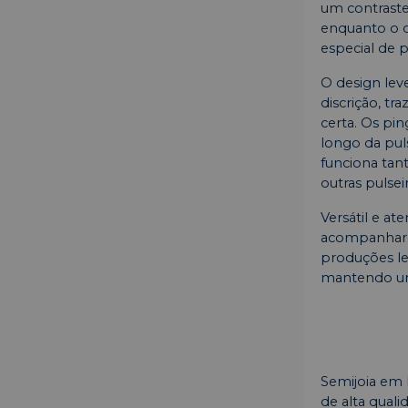
um contrast
enquanto o o
especial de 
O design lev
discrição, t
certa. Os pi
longo da puls
funciona ta
outras pulseir
Versátil e at
acompanhar o
produções le
mantendo uma
Semijoia em 
de alta qual