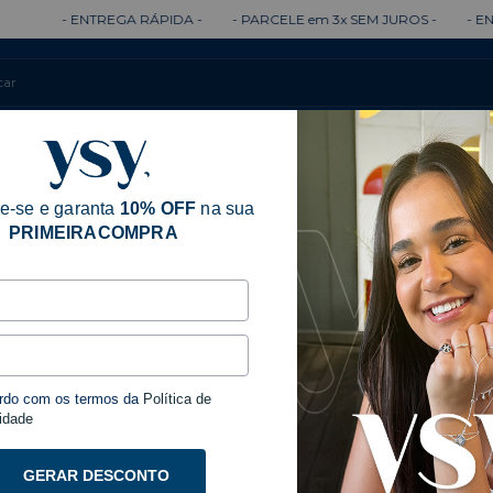
 ENTREGA RÁPIDA -
- PARCELE em 3x SEM JUROS -
- ENTREGA 10
Colares
Brincos
Anéis
Pulseiras
e-se e garanta
10% OFF
na sua
PRIMEIRACOMPRA
Início
Acessóri
Grego Safira Reg
rdo com os termos da
Política de
Pulsei
idade
Regulá
GERAR DESCONTO