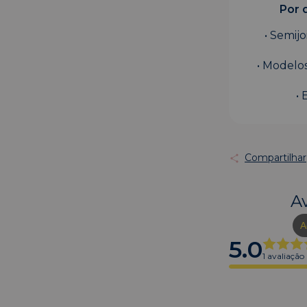
Por 
• Semij
• Modelos
• 
Compartilhar
A
A
5.0
1 avaliação