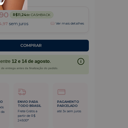
(1)
90
R$11,24
de CASHBACK
4,97
sem juros
Ver mais detalhes
entre
12 e 14 de agosto
.
i
 de entrega antes da finalização do pedido.
DO
ENVIO PARA
PAGAMENTO
TODO BRASIL
PARCELADO
pós
Frete Grátis a
até 3x sem juros
 da
partir de R$
249,00*