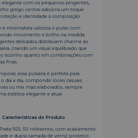
e elegante com os pequenos pingentes,
lho grego central adiciona um toque
proteção e identidade à composição.
e e minimalista valoriza o pulso com
razendo movimento e brilho na medida
ngentes delicados distribuem charme ao
eira, criando um visual equilibrado que
nto sozinho quanto em combinações com
as finas.
emporal, essa pulseira é perfeita para
 dia a dia, compondo looks casuais,
ves ou mix mais elaborados, sempre
 estética elegante e atual.
Características do Produto
Prata 925, 50 milésimos, com acabamento
idade e dupla camada de verniz protetor,