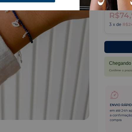
R$74,
3
x de
R$2
Chegando 
Confirme o prazo
ENVIO RÁPI
em até 24h a
a confirmação
compra