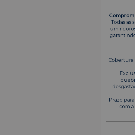
Compromis
Todas as s
um rigoro
garantindo
Cobertura 
Exclus
quebr
desgasta
Prazo para
com a 