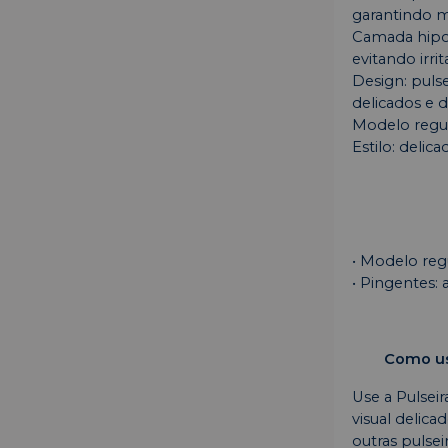
garantindo ma
Camada hipoa
evitando irrit
Design: puls
delicados e d
Modelo regulá
Estilo: delica
• Modelo regu
• Pingentes
Como usa
Use a Pulsei
visual delic
outras pulsei