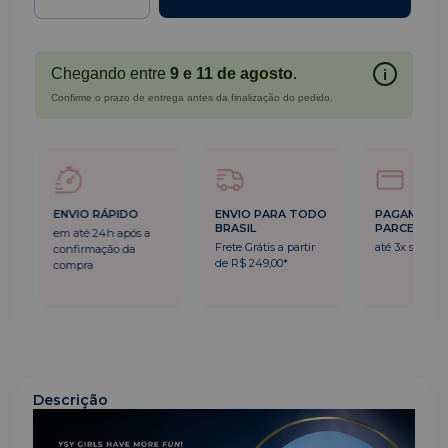
Chegando entre
9 e 11 de agosto
.
i
Confirme o prazo de entrega antes da finalização do pedido.
ENVIO RÁPIDO
ENVIO PARA TODO
PAGAMENT
BRASIL
PARCELADO
em até 24h após a
Frete Grátis a partir
até 3x sem ju
confirmação da
de R$ 249,00*
compra
Descrição