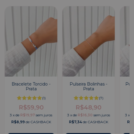
Bracelete Torcido -
Pulseira Bolinhas -
Puls
Prata
Prata
(1)
(7)
R$59,90
R$48,90
3
x
de
R$19,97
sem juros
3
x
de
R$16,30
sem juros
3
x
d
R$8,99
de CASHBACK
R$7,34
de CASHBACK
R$7