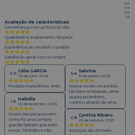
4
3
2
1
Avaliação de características
Semelhança com as fotos do site
Qualidade e acabamento da peça
Experiência ao receber o pedido
Satisfação geral com a compra
Célia GARCIA
Sabrina
C G
S A
20 de julho, 2026
19 de janeiro, 2026
Produto maravilhoso, lindo
Nunca recebi um pedido
tão bem embalado, amei
as peças também,
Isabella
I S
conheci através de uma
02 de dezembro, 2025
divulgação da Brenda.
Gostei das peças porém
Cynthia Ribeiro
C R
como fiz uma compra
20 de outubro, 2025
grande falaram que iriam
enviar 3 brindes e não
As peças são incriveis.