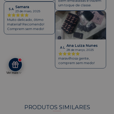
mandaram
Bem embaladas e trazem
um toque de classe.
Samara
S A
23 de maio, 2025
Muito delicado, ótimo
material! Recomendo!
Comprem sem medo!
Ana Luiza Nunes
A L
28 de março, 2025
maravilhosa gente,
3
comprem sem medo!
Ver mais
PRODUTOS SIMILARES