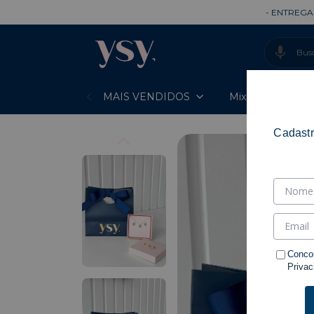
- ENTREGA RÁPIDA -
MAIS VENDIDOS
Mixes Prontos
Cadastr
Conco
Privac