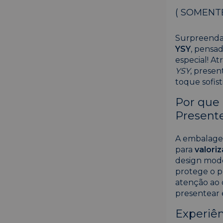
( SOMENT
Surpreenda
YSY
, pensad
especial! At
YSY
, presen
toque sofist
Por que
Present
A embalagem
para
valori
design mod
protege o p
atenção ao 
presentear 
Experiên