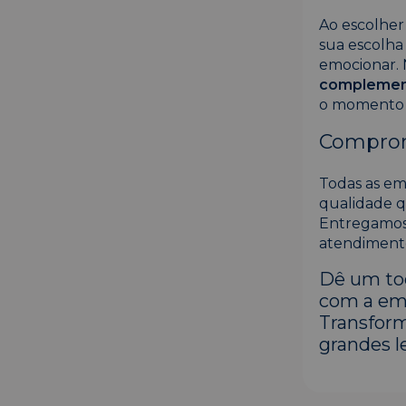
Ao escolher
sua escolha
emocionar.
complement
o momento d
Comprom
Todas as e
qualidade q
Entregamos 
atendiment
Dê um toq
com a em
Transfor
grandes 