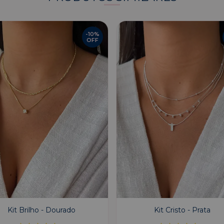
-
10
%
OFF
Kit Brilho - Dourado
Kit Cristo - Prata