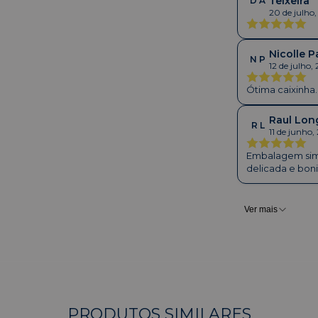
Teixeira
D A
20 de julho
Nicolle P
N P
12 de julho,
Ótima caixinha.
Raul Lon
R L
11 de junho,
Embalagem sim
delicada e boni
Ver mais
PRODUTOS SIMILARES