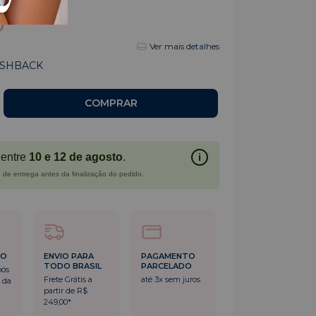
0
Ver mais detalhes
ASHBACK
entre
10 e 12 de agosto
.
i
 de entrega antes da finalização do pedido.
DO
ENVIO PARA
PAGAMENTO
TODO BRASIL
PARCELADO
pós
Frete Grátis a
até 3x sem juros
 da
partir de R$
249,00*