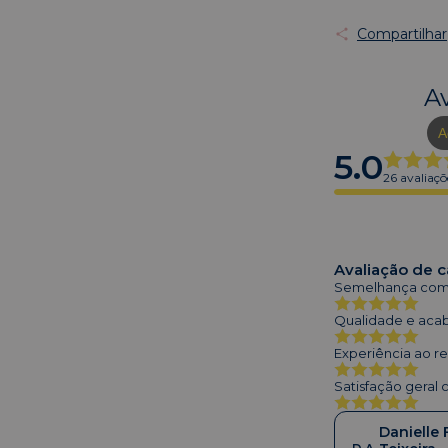
Compartilhar
A
A
5.0
26 avaliaçõ
Avaliação de c
Semelhança com a
Qualidade e aca
Experiência ao r
Satisfação geral
Danielle