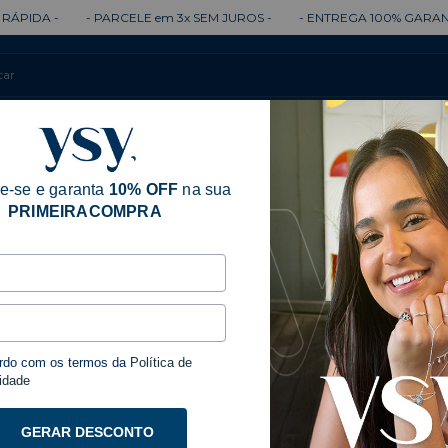
- PARCELE em 3x SEM JUROS -
- ENTREGA 100% GARANTIDA -
Colares
Brincos
Anéis
Pulseiras
e-se e garanta
10% OFF
na sua
PRIMEIRACOMPRA
Início
Mixes P
Kit P
rdo com os termos da
Política de
idade
GERAR DESCONTO
-
31
%
OFF