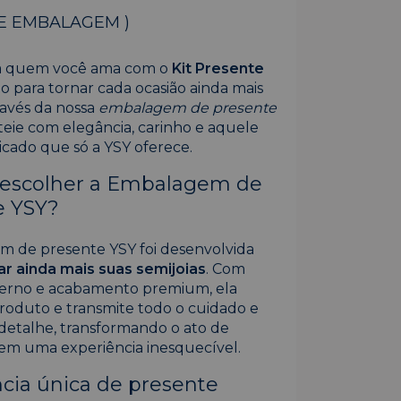
E EMBALAGEM )
 quem você ama com o
Kit Presente
o para tornar cada ocasião ainda mais
ravés da nossa
embalagem de presente
teie com elegância, carinho e aquele
icado que só a YSY oferece.
 escolher a Embalagem de
e YSY?
 de presente YSY foi desenvolvida
zar ainda mais suas semijoias
. Com
erno e acabamento premium, ela
roduto e transmite todo o cuidado e
detalhe, transformando o ato de
em uma experiência inesquecível.
cia única de presente