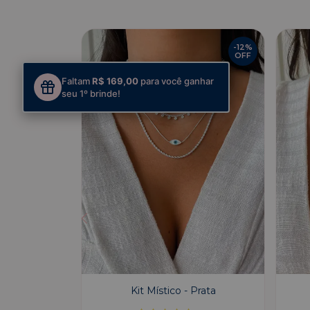
-
10
%
-
12
%
OFF
OFF
Faltam
R$ 169,00
para você ganhar
seu 1º brinde!
rata
Kit Místico - Prata