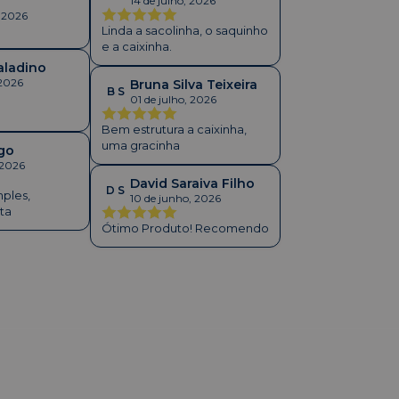
14 de julho, 2026
, 2026
Linda a sacolinha, o saquinho
e a caixinha.
aladino
 2026
Bruna Silva Teixeira
B S
01 de julho, 2026
Bem estrutura a caixinha,
uma gracinha
go
 2026
David Saraiva Filho
D S
ples,
10 de junho, 2026
ta
Ótimo Produto! Recomendo