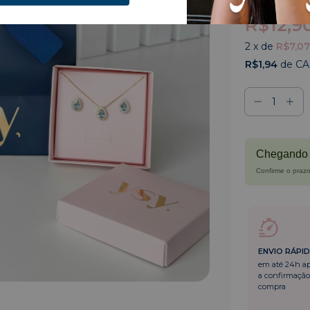
R$18,80
R$12,9
2
x de
R$7,07
R$1,94
de C
Chegando 
Confirme o prazo
ENVIO RÁPI
em até 24h a
a confirmação
compra