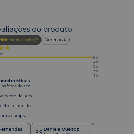
valiações do produto
Ordenar
dicionar avaliação
es
5
4
3
2
1
aracterísticas
s fotos do site
bamento da peça
eceber o pedido
 com a compra
 Fernandes
Daniela Queiroz
D Q