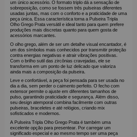
um único acessório. O formato triplo dá a sensação de
sobreposição, como se fossem três pulseiras diferentes
usadas juntas, mas com o conforto e a praticidade de uma
peça única. Essa característica torna a Pulseira Tripla
Olho Grego Prata versátil e ideal tanto para quem prefere
produções mais discretas quanto para quem gosta de
acessórios marcantes.
O olho grego, além de ser um detalhe visual encantador, é
um dos símbolos mais conhecidos por transmitir proteção
contra energias negativas e atrair vibrações positivas.
Com o brilho sutil das zircônias cravejadas, ele se
transforma em um ponto de luz delicado que valoriza
ainda mais a composição da pulseira.
Leve e confortável, a peça foi pensada para ser usada no
dia a dia, sem perder o caimento perfeito. O fecho com
extensor permite o ajuste em diferentes tamanhos de
pulso, garantindo praticidade e segurança. Além disso,
seu design atemporal combina facilmente com outras
pulseiras, braceletes e até relógios, criando mix
sofisticados e modernos.
A Pulseira Tripla Olho Grego Prata é também uma
excelente opção para presentear. Por carregar um
significado especial e ao mesmo tempo ser uma peça