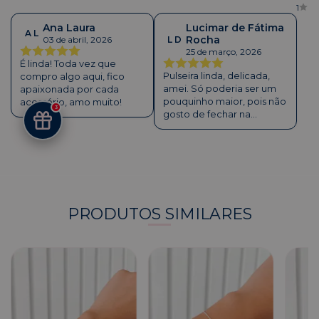
1
Ana Laura
Lucimar de Fátima
A L
Rocha
03 de abril, 2026
L D
25 de março, 2026
É linda! Toda vez que
Pulseira linda, delicada,
compro algo aqui, fico
amei. Só poderia ser um
apaixonada por cada
pouquinho maior, pois não
acessório, amo muito!
3
gosto de fechar na
correntinha. Mas amei.....
PRODUTOS SIMILARES