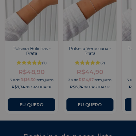
Pulseira Bolinhas -
Pulseira Veneziana -
Puls
Prata
Prata
(7)
(2)
R$48,90
R$44,90
3
x
de
R$16,30
sem juros
3
x
de
R$14,97
sem juros
3
x
d
R$7,34
de CASHBACK
R$6,74
de CASHBACK
R$7