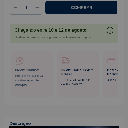
Chegando entre
10 e 12 de agosto
.
i
Confirme o prazo de entrega antes da finalização do pedido.
ENVIO RÁPIDO
ENVIO PARA TODO
PAGAMENT
BRASIL
PARCELADO
em até 24h após a
Frete Grátis a partir
até 3x sem ju
confirmação da
de R$ 249,00*
compra
Descrição