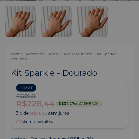
Início
Acessórios
Anéis
Anéis Dourados
Kit Sparkle -
Dourado
Kit Sparkle - Dourado
-
12
%
OFF
R$259,60
R$228,44
R$34,27
de CASHBACK
3
x de
R$76,15
sem juros
Ver mais detalhes
Anel Ana - Dourado:
Regulável G (18 ao 24)