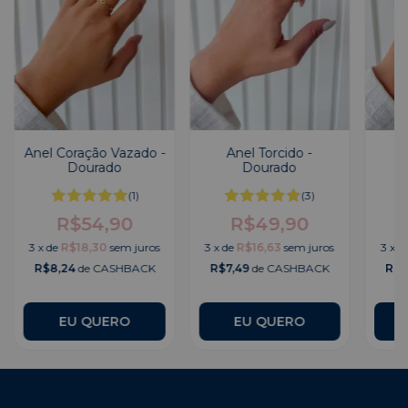
Anel Coração Vazado -
Anel Torcido -
Dourado
Dourado
(1)
(3)
R$54,90
R$49,90
3
x
de
R$18,30
sem juros
3
x
de
R$16,63
sem juros
3
x
d
R$8,24
de CASHBACK
R$7,49
de CASHBACK
R$7
EU QUERO
EU QUERO