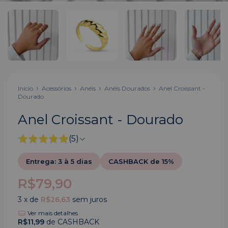
Início
Acessórios
Anéis
Anéis Dourados
Anel Croissant -
Dourado
Anel Croissant - Dourado
(5)
Entrega: 3 à 5 dias
CASHBACK de 15%
R$79,90
3
x de
R$26,63
sem juros
Ver mais detalhes
R$11,99
de CASHBACK