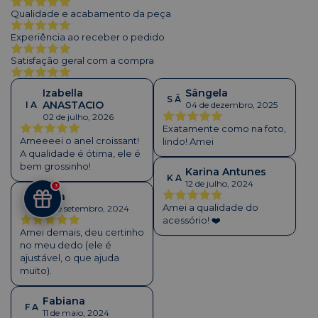
Qualidade e acabamento da peça
Experiência ao receber o pedido
Satisfação geral com a compra
Izabella
Sângela
S Â
ANASTACIO
I A
04 de dezembro, 2025
02 de julho, 2026
Exatamente como na foto,
Ameeeei o anel croissant!
lindo! Amei
A qualidade é ótima, ele é
bem grossinho!
Karina Antunes
K A
12 de julho, 2024
3
Sara
S A
Amei a qualidade do
19 de setembro, 2024
acessório! ❤️
Amei demais, deu certinho
no meu dedo (ele é
ajustável, o que ajuda
muito).
Fabiana
F A
11 de maio, 2024