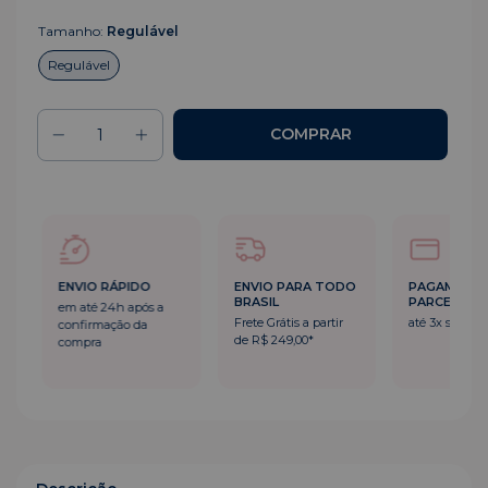
Tamanho:
Regulável
Regulável
ENVIO RÁPIDO
ENVIO PARA TODO
PAGAMENT
BRASIL
PARCELADO
em até 24h após a
Frete Grátis a partir
até 3x sem ju
confirmação da
de R$ 249,00*
compra