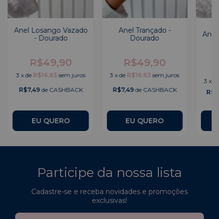
Anel Losango Vazado
Anel Trançado -
Anel
- Dourado
Dourado
R$49,90
R$49,90
3
x
de
R$16,63
sem juros
3
x
de
R$16,63
sem juros
3
x
d
R$7,49
de CASHBACK
R$7,49
de CASHBACK
R$8
EU QUERO
EU QUERO
Participe da nossa lista
Cadastre-se e receba novidades e promoções
exclusivas!