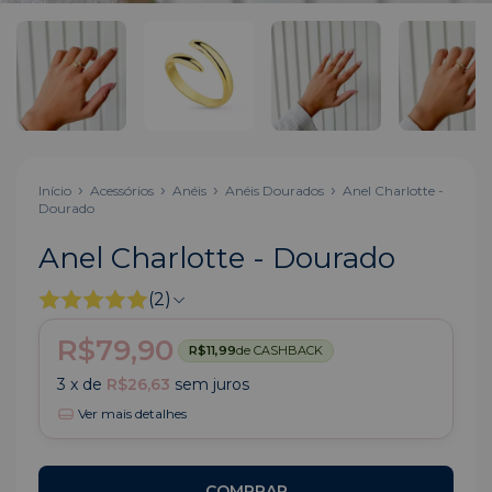
Início
Acessórios
Anéis
Anéis Dourados
Anel Charlotte -
Dourado
Anel Charlotte - Dourado
(2)
R$79,90
R$11,99
de CASHBACK
3
x de
R$26,63
sem juros
Ver mais detalhes