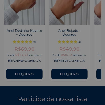
Anel Dedinho Navete
Anel Bojudo -
- Dourado
Dourado
(9)
(2)
R$69,90
R$49,90
3
x
de
R$23,30
sem juros
3
x
de
R$16,63
sem juros
3
x
d
R$10,49
de CASHBACK
R$7,49
de CASHBACK
R$7
EU QUERO
Participe da nossa lista