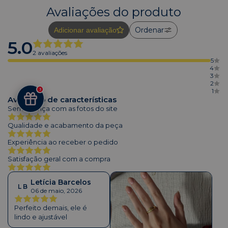
Avaliações do produto
Ordenar
Adicionar avaliação
5.0
2 avaliações
5
4
3
2
3
1
Avaliação de características
Semelhança com as fotos do site
Qualidade e acabamento da peça
Experiência ao receber o pedido
Satisfação geral com a compra
Letícia Barcelos
L B
06 de maio, 2026
Perfeito demais, ele é
lindo e ajustável