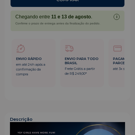
Chegando entre
11 e 13 de agosto
.
i
Confirme o prazo de entrega antes da finalização do pedido.
ENVIO RÁPIDO
ENVIO PARA TODO
PAGAMENT
BRASIL
PARCELADO
em até 24h após a
Frete Grátis a partir
até 3x sem ju
confirmação da
de R$ 249,00*
compra
Descrição