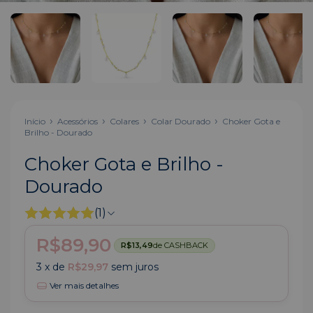
Início
Acessórios
Colares
Colar Dourado
Choker Gota e
Brilho - Dourado
Choker Gota e Brilho -
Dourado
(1)
R$89,90
R$13,49
de CASHBACK
3
x de
R$29,97
sem juros
Ver mais detalhes