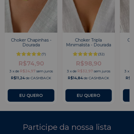
Choker Chapinhas -
Choker Tripla
Ch
Dourada
Minimalista - Dourada
(7)
(32)
R$74,90
R$98,90
3
x
de
R$24,97
sem juros
3
x
de
R$32,97
sem juros
3
x
d
R$11,24
de CASHBACK
R$14,84
de CASHBACK
R$1
Participe da nossa lista