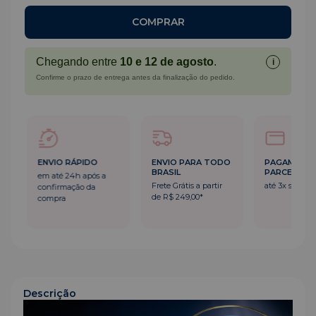
Chegando entre
10 e 12 de agosto
.
i
Confirme o prazo de entrega antes da finalização do pedido.
ENVIO RÁPIDO
ENVIO PARA TODO
PAGAMENT
BRASIL
PARCELADO
em até 24h após a
Frete Grátis a partir
até 3x sem ju
confirmação da
de R$ 249,00*
compra
Descrição