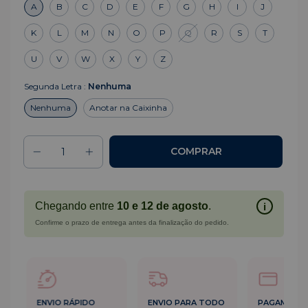
A
B
C
D
E
F
G
H
I
J
K
L
M
N
O
P
Q
R
S
T
U
V
W
X
Y
Z
Segunda Letra :
Nenhuma
Nenhuma
Anotar na Caixinha
Chegando entre
10 e 12 de agosto
.
i
Confirme o prazo de entrega antes da finalização do pedido.
ENVIO RÁPIDO
ENVIO PARA TODO
PAGAMENT