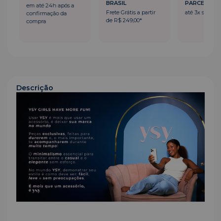
BRASIL
PARCELADO
em até 24h após a
Frete Grátis a partir
até 3x sem ju
confirmação da
de R$ 249,00*
compra
Descrição