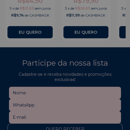
R$64,90
R$79,90
3
x
de
R$21,63
sem juros
3
x
de
R$26,63
sem juros
3
x
d
R$9,74
de CASHBACK
R$11,99
de CASHBACK
R$8
Participe da nossa lista
Cadastre-se e receba novidades e promoções
exclusivas!