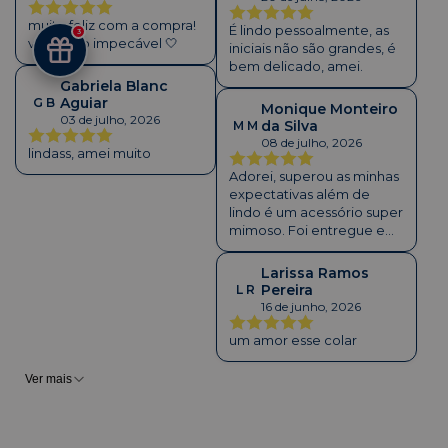
muito feliz com a compra!
É lindo pessoalmente, as
3
veio tudo impecável 🤍
iniciais não são grandes, é
bem delicado, amei.
Gabriela Blanc
Aguiar
G B
Monique Monteiro
03 de julho, 2026
da Silva
M M
08 de julho, 2026
lindass, amei muito
Adorei, superou as minhas
expectativas além de
lindo é um acessório super
mimoso. Foi entregue em
uma embalagem cheirosa
e fofa. Indico a compra
Larissa Ramos
Pereira
L R
16 de junho, 2026
um amor esse colar
Ver mais