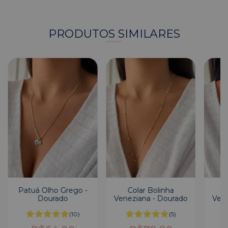
PRODUTOS SIMILARES
Patuá Olho Grego -
Colar Bolinha
C
Dourado
Veneziana - Dourado
Vene
(10)
(5)