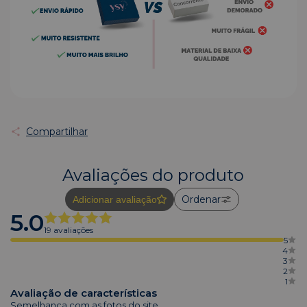
Compartilhar
Avaliações do produto
Ordenar
Adicionar avaliação
5.0
19 avaliações
5
4
3
2
1
Avaliação de características
Semelhança com as fotos do site