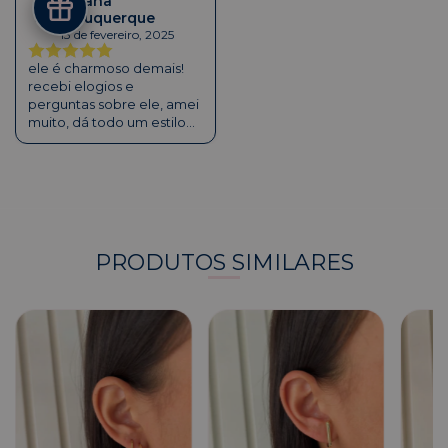
Juliana
envio, com certeza
Albuquerque
J A
comprarei de novo!
13 de fevereiro, 2025
ele é charmoso demais!
recebi elogios e
perguntas sobre ele, amei
muito, dá todo um estilo
pra orelha. a caixinha veio
super cuidadosa e
cheirosa como sempre,
recomendo a loja de olhos
fechados!
PRODUTOS SIMILARES