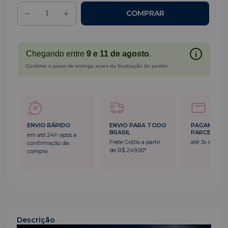
Chegando entre
9 e 11 de agosto
.
i
Confirme o prazo de entrega antes da finalização do pedido.
ENVIO RÁPIDO
ENVIO PARA TODO
PAGAMENT
BRASIL
PARCELADO
em até 24h após a
Frete Grátis a partir
até 3x sem ju
confirmação da
de R$ 249,00*
compra
Descrição