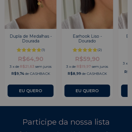
Dupla de Medalhas -
Earhook Liso -
Bri
Dourada
Dourado
(1)
(2)
R$64,90
R$59,90
3
x
d
3
x
de
R$21,63
sem juros
3
x
de
R$19,97
sem juros
R$8
R$9,74
de CASHBACK
R$8,99
de CASHBACK
Participe da nossa lista