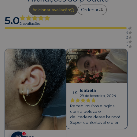
Ordenar
Adicionar avaliação
5.0
2 avaliações
5
4
3
2
1
Isabela
I S
29 de fevereiro, 2024
Recebi muitos elogios
com a beleza e
delicadeza desse brinco!
Super confortável e pleno.
Parabéns pelo cuidado
com a embalagem e
3