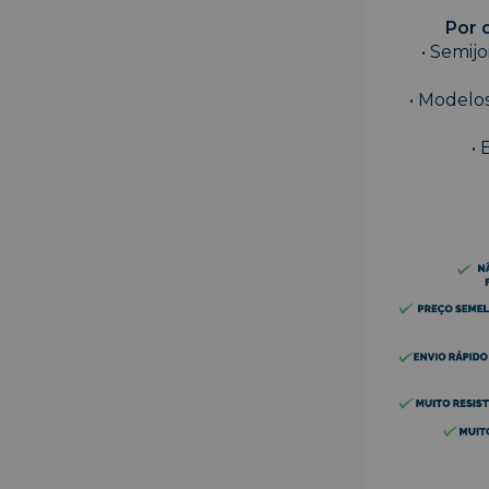
Por 
• Semij
• Modelos
• 