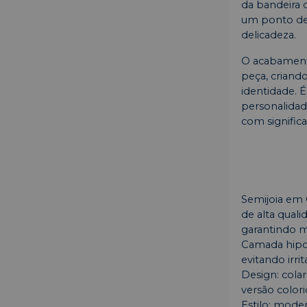
da bandeira d
um ponto de 
delicadeza.
O acabamento
peça, criando
identidade. É
personalidad
com significa
Semijoia em
de alta qual
garantindo ma
Camada hipoa
evitando irrit
Design: cola
versão colori
Estilo: moder