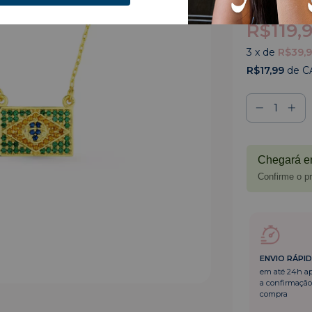
R$119,
3
x de
R$39,
R$17,99
de C
Chegará e
Confirme o pr
ENVIO RÁPI
em até 24h a
a confirmação
compra