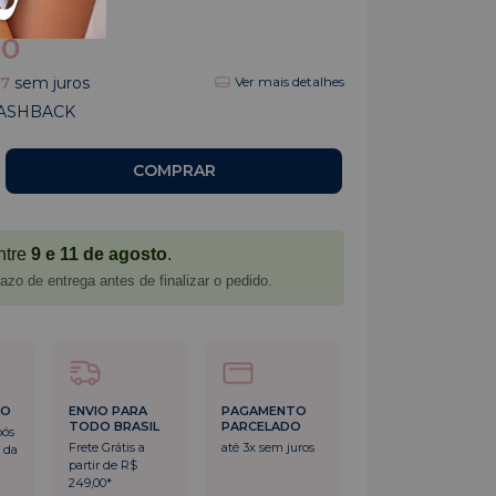
(1)
90
97
sem juros
Ver mais detalhes
ASHBACK
ntre
9 e 11 de agosto
.
azo de entrega antes de finalizar o pedido.
DO
ENVIO PARA
PAGAMENTO
TODO BRASIL
PARCELADO
pós
Frete Grátis a
até 3x sem juros
 da
partir de R$
249,00*