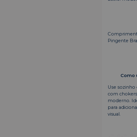
Comprimento
Pingente Br
Como u
Use sozinho
com chokers 
moderno. Ide
para adiciona
visual.