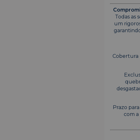
Compromis
Todas as s
um rigoro
garantindo
Cobertura 
Exclus
quebr
desgasta
Prazo para
com a 