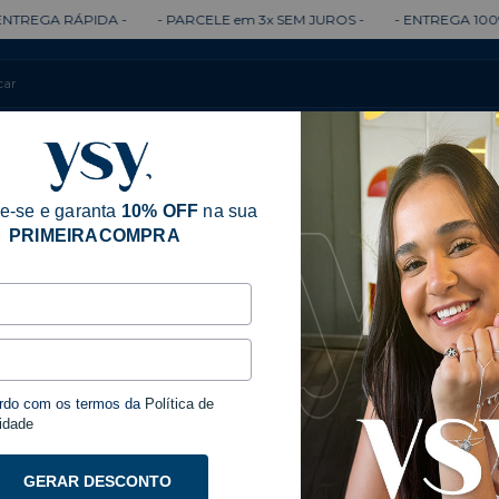
RÁPIDA -
- PARCELE em 3x SEM JUROS -
- ENTREGA 100% GARANT
Colares
Brincos
Anéis
Pulseiras
e-se e garanta
10% OFF
na sua
PRIMEIRACOMPRA
Início
Acessóri
- Dourado
rdo com os termos da
Política de
Colar 
idade
Doura
GERAR DESCONTO