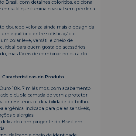
o Brasil, com detalhes coloridos, adiciona
cor sutil que ilumina o visual sem perder a
 dourado valoriza ainda mais o design da
 um equilíbrio entre sofisticação e
 um colar leve, versátil e cheio de
e, ideal para quem gosta de acessórios
do, mas fáceis de combinar no dia a dia.
Características do Produto
 Ouro 18k, 7 milésimos, com acabamento
idade e dupla camada de verniz protetor,
ior resistência e durabilidade do brilho.
lergênica: indicada para peles sensíveis,
ações e alergias.
r delicado com pingente do Brasil em
da.
no, delicado e cheio de identidade.