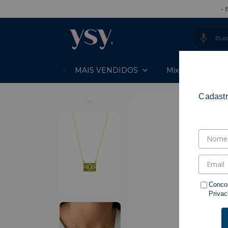
- ENTREGA 
MAIS VENDIDOS
Mixes Prontos
Cadastr
Conco
Privac