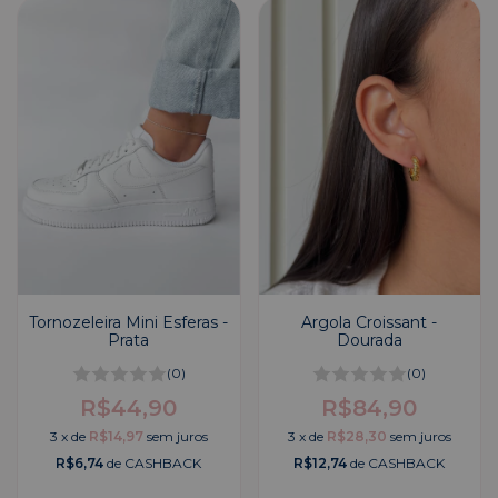
Tornozeleira Mini Esferas -
Argola Croissant -
Prata
Dourada
(0)
(0)
R$44,90
R$84,90
3
x
de
R$14,97
sem juros
3
x
de
R$28,30
sem juros
R$6,74
de CASHBACK
R$12,74
de CASHBACK