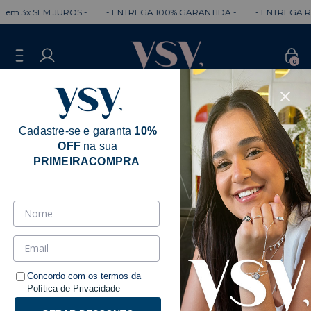
em 3x SEM JUROS -
- ENTREGA 100% GARANTIDA -
- ENTREGA RÁ
0
Cadastre-se e garanta
10%
OFF
na sua
Erro - 404
PRIMEIRACOMPRA
Desculpe, mas a página que você está
procurando não existe.
Talvez você se interesse pelos seguintes produtos.
Concordo com os termos da
Política de Privacidade