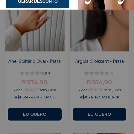
GERAR DESCONTO
Anel Solitário Oval - Prata
Argola Croissant - Prata
(0)
(0)
R$74,90
R$54,90
3
x
de
R$24,97
sem juros
3
x
de
R$18,30
sem juros
R$11,24
de CASHBACK
R$8,24
de CASHBACK
EU QUERO