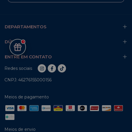
DEPARTAMENTOS
DÚVIDAS
3
ENTRE EM CONTATO
Redes sociais
CNPJ: 46276155000156
Meios de pagamento
Meios de envio