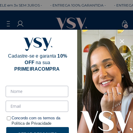
E em 3x SEM JUROS -
- ENTREGA 100% GARANTIDA -
- ENTREGA 
0
Cadastre-se e garanta
10%
OFF
na sua
Erro - 404
PRIMEIRACOMPRA
Desculpe, mas a página que você está
procurando não existe.
Talvez você se interesse pelos seguintes produtos.
Concordo com os termos da
Política de Privacidade