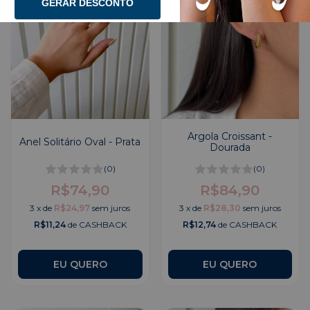
GERAR DESCONTO
Argola Croissant -
Anel Solitário Oval - Prata
Dourada
(0)
(0)
R$74,90
R$84,90
3
x
de
R$24,97
sem juros
3
x
de
R$28,30
sem juros
R$11,24
de CASHBACK
R$12,74
de CASHBACK
EU QUERO