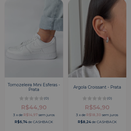
Tornozeleira Mini Esferas -
Argola Croissant - Prata
Prata
(0)
(0)
R$44,90
R$54,90
3
x
de
R$14,97
sem juros
3
x
de
R$18,30
sem juros
R$6,74
de CASHBACK
R$8,24
de CASHBACK