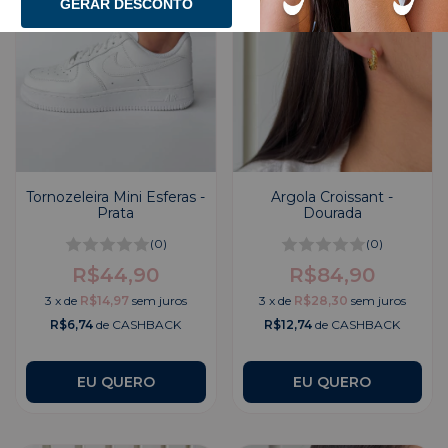
GERAR DESCONTO
Tornozeleira Mini Esferas -
Argola Croissant -
Prata
Dourada
(0)
(0)
R$44,90
R$84,90
3
x
de
R$14,97
sem juros
3
x
de
R$28,30
sem juros
R$6,74
de CASHBACK
R$12,74
de CASHBACK