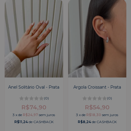
Anel Solitário Oval - Prata
Argola Croissant - Prata
(0)
(0)
R$74,90
R$54,90
3
x
de
R$24,97
sem juros
3
x
de
R$18,30
sem juros
R$11,24
de CASHBACK
R$8,24
de CASHBACK