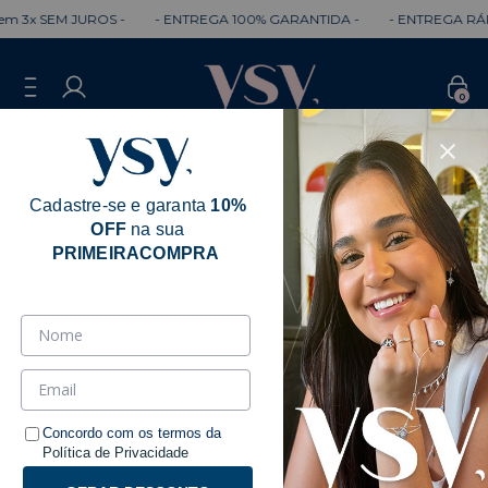
 3x SEM JUROS -
- ENTREGA 100% GARANTIDA -
- ENTREGA RÁPI
0
Cadastre-se e garanta
10%
OFF
na sua
Erro - 404
PRIMEIRACOMPRA
Desculpe, mas a página que você está
procurando não existe.
Talvez você se interesse pelos seguintes produtos.
Concordo com os termos da
Política de Privacidade