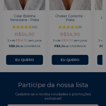
Colar Bolinha
Choker Corrente -
Cho
Veneziana - Prata
Prata
(22)
(3)
R$54,90
R$54,90
3
x
de
R$18,30
sem juros
3
x
de
R$18,30
sem juros
3
x
d
R$8,24
de CASHBACK
R$8,24
de CASHBACK
R$1
Participe da nossa lista
Cadastre-se e receba novidades e promoções
exclusivas!