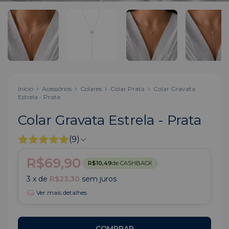
Início
Acessórios
Colares
Colar Prata
Colar Gravata
Estrela - Prata
Colar Gravata Estrela - Prata
(9)
R$69,90
R$10,49
de CASHBACK
3
x de
R$23,30
sem juros
Ver mais detalhes