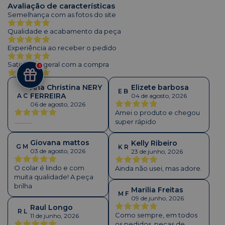
Avaliação de características
Semelhança com as fotos do site
Qualidade e acabamento da peça
Experiência ao receber o pedido
Satisfação geral com a compra
3
Ana Christina NERY
Elizete barbosa
E B
FERREIRA
A C
04 de agosto, 2026
06 de agosto, 2026
Amei o produto e chegou
............
super rápido
Giovana mattos
Kelly Ribeiro
G M
K R
03 de agosto, 2026
23 de junho, 2026
O colar é lindo e com
Ainda não usei, mas adore.
muita qualidade! A peça
brilha
Marilia Freitas
M F
09 de junho, 2026
Raul Longo
R L
Como sempre, em todos
11 de junho, 2026
os pedidos, peças de